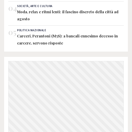
04
SOCIETÀ, ARTE E CULTURA
Moda, relax e ritmi lenti: il fascino discreto della città ad
agosto
05
POLITICA NAZIONALE
Carceri, Perantoni (M5S): a bancali ennesimo decesso in
carcere, servono risposte