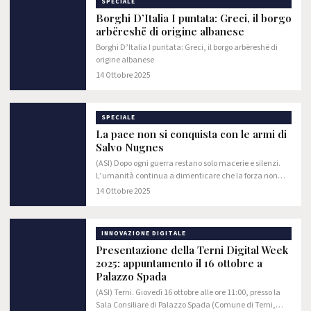
SPECIALE
Borghi D’Italia I puntata: Greci, il borgo
arbëreshë di origine albanese
Borghi D’Italia I puntata: Greci, il borgo arbëreshë di
origine albanese
14 Ottobre 2025
SPECIALE
La pace non si conquista con le armi di
Salvo Nugnes
(ASI) Dopo ogni guerra restano solo macerie e silenzi.
L’umanità continua a dimenticare che la forza non
sostituisce la ragione. Ogni guerra si conclude con la
14 Ottobre 2025
stessa parola: pace.
INNOVAZIONE DIGITALE
Presentazione della Terni Digital Week
2025: appuntamento il 16 ottobre a
Palazzo Spada
(ASI) Terni. Giovedì 16 ottobre alle ore 11:00, presso la
Sala Consiliare di Palazzo Spada (Comune di Terni,