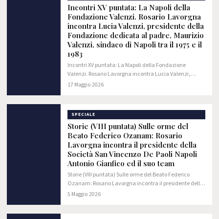
Incontri XV puntata: La Napoli della
Fondazione Valenzi. Rosario Lavorgna
incontra Lucia Valenzi, presidente della
Fondazione dedicata al padre, Maurizio
Valenzi, sindaco di Napoli tra il 1975 e il
1983
Incontri XV puntata: La Napoli della Fondazione
Valenzi. Rosario Lavorgna incontra Lucia Valenzi,
presidente della Fondazione dedicata al padre,
17 Maggio 2026
Maurizio Valenzi, sindaco di Napoli tra il 1975 e il…
SPECIALE
Storie (VIII puntata) Sulle orme del
Beato Federico Ozanam: Rosario
Lavorgna incontra il presidente della
Società San Vincenzo De Paoli Napoli
Antonio Gianfico ed il suo team
Storie (VIII puntata) Sulle orme del Beato Federico
Ozanam: Rosario Lavorgna incontra il presidente della
Società San Vincenzo De Paoli Napoli Antonio Gianfico
5 Maggio 2026
ed il suo team