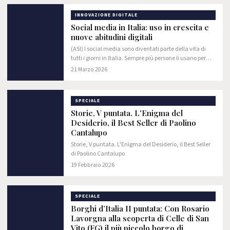
Museum…
INNOVAZIONE DIGITALE
Social media in Italia: uso in crescita e
nuove abitudini digitali
(ASI) I social media sono diventati parte della vita di
tutti i giorni in Italia. Sempre più persone li usano per
comunicare, informarsi e passare il tempo, e questo sta
21 Marzo 2026
cambiando il modo in cui le…
SPECIALE
Storie, V puntata. L'Enigma del
Desiderio, il Best Seller di Paolino
Cantalupo
Storie, V puntata. L'Enigma del Desiderio, il Best Seller
di Paolino Cantalupo
19 Febbraio 2026
SPECIALE
Borghi d’Italia II puntata: Con Rosario
Lavorgna alla scoperta di Celle di San
Vito (FG) il più piccolo borgo di