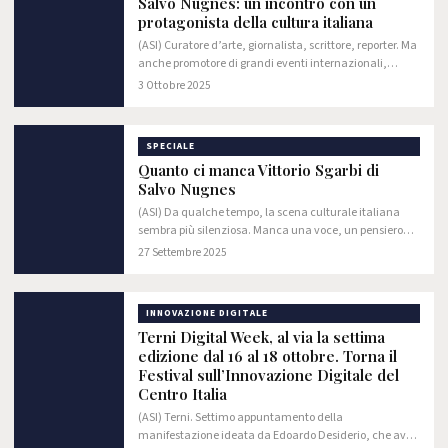
Salvo Nugnes: un incontro con un
protagonista della cultura italiana
(ASI) Curatore d’arte, giornalista, scrittore, reporter. Ma
anche promotore di grandi eventi internazionali,
manager di personalità del calibro di Vittorio Sgarbi,
3 Ottobre 2025
Katia Ricciarelli, Margherita Hack…
SPECIALE
Quanto ci manca Vittorio Sgarbi di
Salvo Nugnes
(ASI) Da qualche tempo, la scena culturale italiana
sembra più silenziosa. Manca una voce, un pensiero
tagliente, una personalità capace di illuminare e
27 Settembre 2025
scuotere allo stesso tempo: quella di…
INNOVAZIONE DIGITALE
Terni Digital Week, al via la settima
edizione dal 16 al 18 ottobre. Torna il
Festival sull’Innovazione Digitale del
Centro Italia
(ASI) Terni. Settimo appuntamento della
manifestazione ideata da Edoardo Desiderio, che avrà