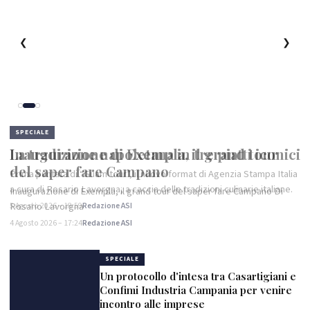
❮
❯
SPECIALE
Inaugurazione di Exempla, il grand tour
del saper fare Campano
Inaugurazione di Exempla, il grand tour del saper fare Campano Di
Rosario Lavorgna
4 Agosto 2026 – 17:24
Redazione ASI
SPECIALE
Un protocollo d'intesa tra Casartigiani e
Confimi Industria Campania per venire
incontro alle imprese