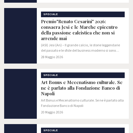
SPECIALE
Premio"Renato Cesarini" 2026:
consacra Jesi e le Marche epicentro
della passione calcistica che non si
arrende mai
(ASI) Jesi (An) – Il grande calcio, le storie leggendarie
del passato e le sfide del business moderno si sono
incrociati nella prestigiosa cornice del Centro Congressi
28 Maggio 2026
dell'Hotel Federico II di Jesi,…
SPECIALE
Art Bonus e Mecenatismo culturale. Se
ne è parlato alla Fondazione Banco di
Napoli
Art Bonus e Mecenatismo culturale. Se ne è parlato alla
Fondazione Banco di Napoli
20 Maggio 2026
SPECIALE