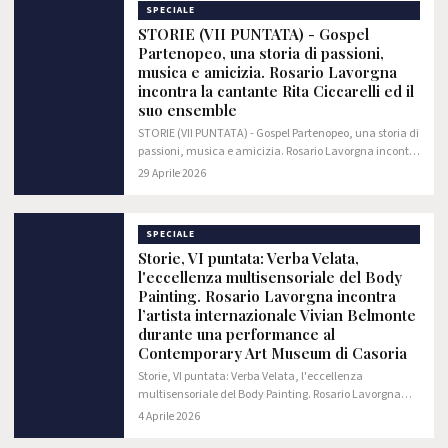
SPECIALE
STORIE (VII PUNTATA) - Gospel
Partenopeo, una storia di passioni,
musica e amicizia. Rosario Lavorgna
incontra la cantante Rita Ciccarelli ed il
suo ensemble
STORIE (VII PUNTATA) - Gospel Partenopeo, una storia di
passioni, musica e amicizia. Rosario Lavorgna incontra
la cantante Rita Ciccarelli ed il suo ensemble
29 Aprile 2026
SPECIALE
Storie, VI puntata: Verba Velata,
l'eccellenza multisensoriale del Body
Painting. Rosario Lavorgna incontra
l’artista internazionale Vivian Belmonte
durante una performance al
Contemporary Art Museum di Casoria
Storie, VI puntata: Verba Velata, l'eccellenza
multisensoriale del Body Painting. Rosario Lavorgna
incontra l’artista internazionale Vivian Belmonte
4 Aprile 2026
durante una performance al Contemporary Art