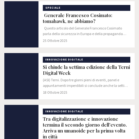
SPECIALE
Generale Francesco Cosimato:
tomahawk, ne abbiamo?
Questo articolo del Generale Francesco Cosimato
parla della sicurezza in Europa e della propaganda
maniacale dei “falchi” europei che affermano una
25 Ottobre 2025
falsa “minaccia russa”. Utilizzando numerosi…
INNOVAZIONE DIGITALE
Si chiude la settima edizione della Terni
Digital Week
(ASI) Terni. Dopo tre giorni pieni di eventi, panel e
appuntamenti imperdibili si conclude anche la settima
edizione della Terni Digital Week. Ennesimo grande
18 Ottobre 2025
successo per la manifestazione ideata da…
INNOVAZIONE DIGITALE
Tra digitalizzazione e innovazione
termina il secondo giorno dell'evento.
Arriva un umanoide per la prima volta
in città