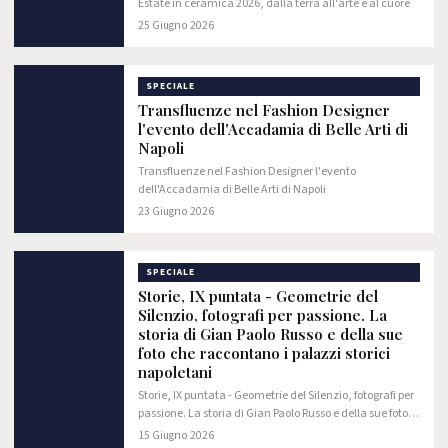
Estate in ceramica 2026, dalla terra all'arte e al cuore
25 Giugno 2026
SPECIALE
Transfluenze nel Fashion Designer
l'evento dell'Accadamia di Belle Arti di
Napoli
Transfluenze nel Fashion Designer l'evento
dell'Accadamia di Belle Arti di Napoli
23 Giugno 2026
SPECIALE
Storie, IX puntata - Geometrie del
Silenzio, fotografi per passione. La
storia di Gian Paolo Russo e della sue
foto che raccontano i palazzi storici
napoletani
Storie, IX puntata - Geometrie del Silenzio, fotografi per
passione. La storia di Gian Paolo Russo e della sue foto
che raccontano i palazzi storici napoletani
15 Giugno 2026