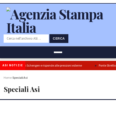
CERCA
ASI NOTIZIE
rma il blocco di Schengen e risponde alle pressioni esterne
Ponte Stretto: Turano
Home
Speciali Asi
›
Speciali Asi