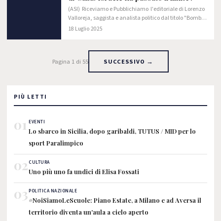
(ASI) Riceviamo e Pubblichiamo l'editoriale di Lorenzo
Valloreja, saggista e analista politico dal titolo "Bombe
sulla Chiesa di Gaza: Israele ha passato il limite?".
18 Luglio 2025
Pagina 1 di 55
SUCCESSIVO →
PIÙ LETTI
01
EVENTI
Lo sbarco in Sicilia, dopo garibaldi, TUTUS / MID per lo
sport Paralimpico
02
CULTURA
Uno più uno fa undici di Elisa Fossati
03
POLITICA NAZIONALE
#NoiSiamoLeScuole: Piano Estate, a Milano e ad Aversa il
territorio diventa un'aula a cielo aperto