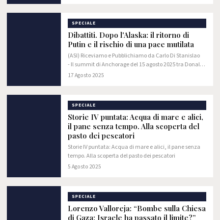
ci hanno accompagnato durante…
SPECIALE
Dibattiti. Dopo l'Alaska: il ritorno di
Putin e il rischio di una pace mutilata
(ASI) Riceviamo e Pubblichiamo da Carlo Di Stanislao
- Il summit di Anchorage del 15 agosto 2025 tra Donald
Trump e Vladimir Putin non è stato soltanto un incontro
17 Agosto 2025
bilaterale. È stato, piuttosto, un…
SPECIALE
Storie IV puntata: Acqua di mare e alici,
il pane senza tempo. Alla scoperta del
pasto dei pescatori
Storie IV puntata: Acqua di mare e alici, il pane senza
tempo. Alla scoperta del pasto dei pescatori
5 Agosto 2025
SPECIALE
Lorenzo Valloreja: “Bombe sulla Chiesa
di Gaza: Israele ha passato il limite?”