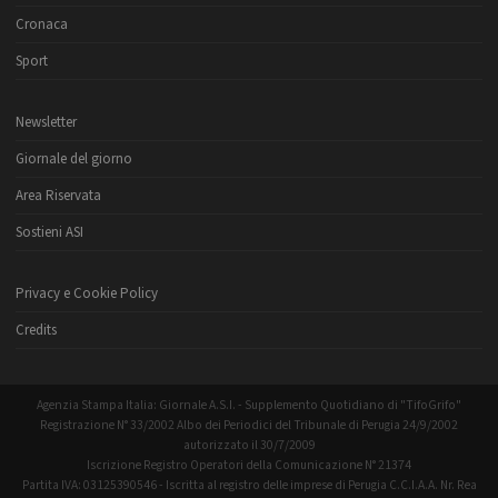
Cronaca
Sport
Newsletter
Giornale del giorno
Area Riservata
Sostieni ASI
Privacy e Cookie Policy
Credits
Agenzia Stampa Italia: Giornale A.S.I. - Supplemento Quotidiano di "TifoGrifo"
Registrazione N° 33/2002 Albo dei Periodici del Tribunale di Perugia 24/9/2002
autorizzato il 30/7/2009
Iscrizione Registro Operatori della Comunicazione N° 21374
Partita IVA: 03125390546 - Iscritta al registro delle imprese di Perugia C.C.I.A.A. Nr. Rea