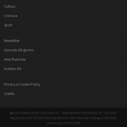
Cultura
Cronaca
Sport
Newsletter
Giornale del giorno
Area Riservata
Sostieni ASI
Privacy e Cookie Policy
Credits
Agenzia Stampa Italia: Giornale A.S.I. - Supplemento Quotidiano di "TifoGrifo"
Registrazione N° 33/2002 Albo dei Periodici del Tribunale di Perugia 24/9/2002
autorizzato il 30/7/2009