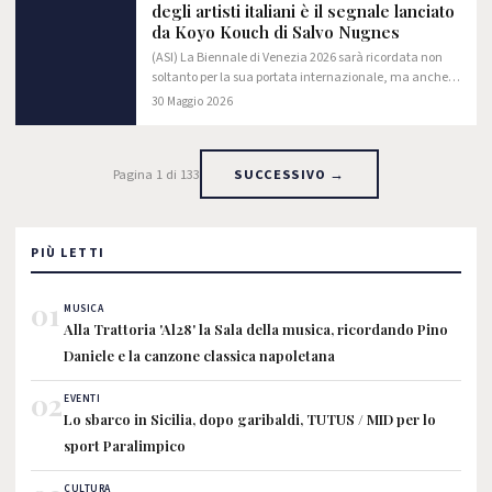
degli artisti italiani è il segnale lanciato
da Koyo Kouch di Salvo Nugnes
(ASI) La Biennale di Venezia 2026 sarà ricordata non
soltanto per la sua portata internazionale, ma anche
per una scelta che ha inevitabilmente acceso il
30 Maggio 2026
dibattito nel mondo dell’arte: l’assenza…
Pagina 1 di 133
SUCCESSIVO →
PIÙ LETTI
01
MUSICA
Alla Trattoria 'Al28' la Sala della musica, ricordando Pino
Daniele e la canzone classica napoletana
02
EVENTI
Lo sbarco in Sicilia, dopo garibaldi, TUTUS / MID per lo
sport Paralimpico
CULTURA