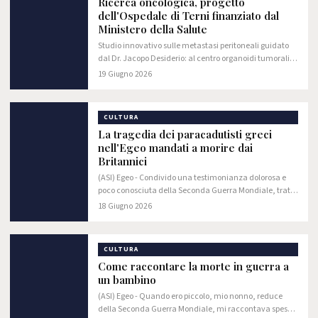
Ricerca oncologica, progetto
dell'Ospedale di Terni finanziato dal
Ministero della Salute
Studio innovativo sulle metastasi peritoneali guidato
dal Dr. Jacopo Desiderio: al centro organoidi tumorali e
terapie personalizzate
19 Giugno 2026
CULTURA
La tragedia dei paracadutisti greci
nell'Egeo mandati a morire dai
Britannici
(ASI) Egeo - ​Condivido una testimonianza dolorosa e
poco conosciuta della Seconda Guerra Mondiale, tratta
dai racconti di mio nonno, il Sottotenente del Contro
18 Giugno 2026
Spionaggio Ettore Vignali, in servizio…
CULTURA
Come raccontare la morte in guerra a
un bambino
(ASI) Egeo - Quando ero piccolo, mio nonno, reduce
della Seconda Guerra Mondiale, mi raccontava spesso