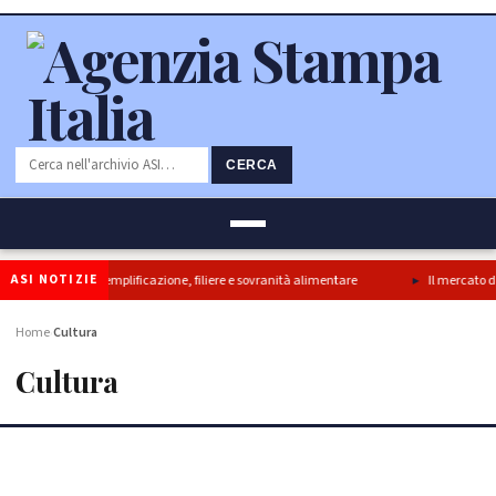
CERCA
ASI NOTIZIE
’ svolta per semplificazione, filiere e sovranità alimentare
Il mercato dei con
Home
Cultura
›
Cultura