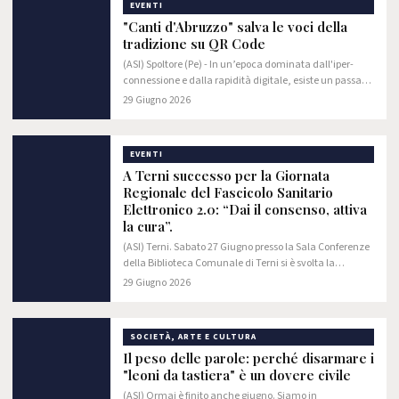
EVENTI
"Canti d'Abruzzo" salva le voci della
tradizione su QR Code
(ASI) Spoltore (Pe) - In un’epoca dominata dall'iper-
connessione e dalla rapidità digitale, esiste un passato
che rischia di svanire per sempre: quello delle nostre
29 Giugno 2026
radici più profonde. In Abruzzo,…
EVENTI
A Terni successo per la Giornata
Regionale del Fascicolo Sanitario
Elettronico 2.0: “Dai il consenso, attiva
la cura”.
(ASI) Terni. Sabato 27 Giugno presso la Sala Conferenze
della Biblioteca Comunale di Terni si è svolta la
Giornata regionale del Fascicolo Sanitario Elettronico –
29 Giugno 2026
“Dai il consenso, attiva la cura”.
SOCIETÀ, ARTE E CULTURA
Il peso delle parole: perché disarmare i
"leoni da tastiera" è un dovere civile
(ASI) Ormai è finito anche giugno. Siamo in