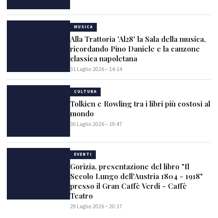
MUSICA
Alla Trattoria 'Al28' la Sala della musica,
ricordando Pino Daniele e la canzone
classica napoletana
31 Luglio 2026 – 14:14
CULTURA
Tolkien e Rowling tra i libri più costosi al
mondo
30 Luglio 2026 – 19:47
EVENTI
Gorizia, presentazione del libro "Il
Secolo Lungo dell'Austria 1804 - 1918"
presso il Gran Caffè Verdi - Caffè
Teatro
29 Luglio 2026 – 20:17