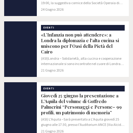
19:00, la suggestiva cornice della Società Operaia di
Mutuo Soccorso ( in Piazza G. D’Albenzio, 1 a Spoltore)
24 Giugno 2026
ospiterà la presentazione del libro…
EVENTI
«L’Infanzia non può attendere»: a
Londra la diplomazia e l'alta cucina si
uniscono per l'Oasi della Pietà del
Cairo
(ASI)Londra – Solidarietà, alta cucina e cooperazione
internazionale si sono incontrate nel cuore di Londra
per una serata straordinaria all’insegna della
21 Giugno 2026
speranza.
EVENTI
Giovedì 25 giugno la presentazione a
L’Aquila del volume di Goffredo
Palmerini “Personaggi e Persone– 99
profili, un patrimonio di memoria”
(ASI) L’Aquila –Sarà presentato a L’Aquila giovedì 25
giugno alle 17:30, presso l’Auditorium ANCE (Via Alcide
De Gasperi, 60) il nuovo libro di Goffredo
21 Giugno 2026