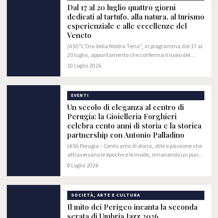
Dal 17 al 20 luglio quattro giorni
dedicati al tartufo, alla natura, al turismo
esperienziale e alle eccellenze del
Veneto
(ASI)"L'Oro della Nostra Terra", in programma dal 17 al
20 luglio, appuntamento che conferma il ruolo del
Monte Baldo come uno dei territori di riferimento per la
10 Luglio 2026
valorizzazione del tartufo, della…
EVENTI
Un secolo di eleganza al centro di
Perugia: la Gioielleria Forghieri
celebra cento anni di storia e la storica
partnership con Antonio Palladino
(ASI) Perugia – Cento anni di storia, stile e passione che
attraversano le epoche e le mode, rimanendo un punto
di riferimento indiscusso per l'alta gioielleria italiana.
8 Luglio 2026
La Gioielleria Forghieri…
SOCIETÀ, ARTE E CULTURA
Il mito dei Perigeo incanta la seconda
serata di Umbria Jazz 2026