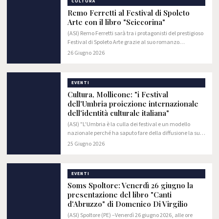
CULTURA
Remo Ferretti al Festival di Spoleto
Arte con il libro "Sciccorina"
(ASI) Remo Ferretti sarà tra i protagonisti del prestigioso
Festival di Spoleto Arte grazie al suo romanzo
Sciccorina. L'autore ha ricevuto una menzione speciale
26 Giugno 2026
conferita dal prof Salvo Nugnes,…
EVENTI
Cultura, Mollicone: "i Festival
dell'Umbria proiezione internazionale
dell'identità culturale italiana"
(ASI) "L'Umbria è la culla dei festival e un modello
nazionale perché ha saputo fare della diffusione la sua
forza: non c'è borgo o città che non esprima una
25 Giugno 2026
vocazione culturale ed editoriale di…
EVENTI
Soms Spoltore: Venerdì 26 giugno la
presentazione del libro "Canti
d'Abruzzo" di Domenico Di Virgilio
(ASI) Spoltore (PE) –Venerdì 26 giugno 2026, alle ore