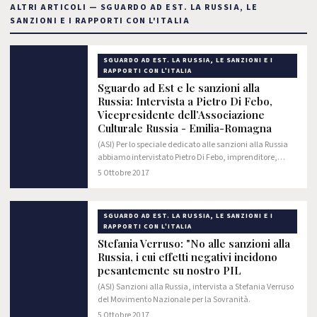
ALTRI ARTICOLI — SGUARDO AD EST. LA RUSSIA, LE
SANZIONI E I RAPPORTI CON L'ITALIA
SGUARDO AD EST. LA RUSSIA, LE SANZIONI E I
RAPPORTI CON L'ITALIA
Sguardo ad Est e le sanzioni alla
Russia: Intervista a Pietro Di Febo,
Vicepresidente dell’Associazione
Culturale Russia - Emilia-Romagna
(ASI) Per lo speciale dedicato alle sanzioni alla Russia
abbiamo intervistato Pietro Di Febo, imprenditore,
editore e Vicepresidente dell’Associazione Culturale
5 Ottobre 2017
Russia - Emilia-Romagna.
SGUARDO AD EST. LA RUSSIA, LE SANZIONI E I
RAPPORTI CON L'ITALIA
Stefania Verruso: "No alle sanzioni alla
Russia, i cui effetti negativi incidono
pesantemente su nostro PIL
(ASI) Sanzioni alla Russia, intervista a Stefania Verruso
del Movimento Nazionale per la Sovranità.
5 Ottobre 2017