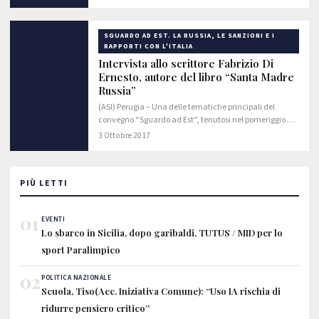
conferenza, “ Sguardo ad Est. La Russia, le…
SGUARDO AD EST. LA RUSSIA, LE SANZIONI E I
RAPPORTI CON L'ITALIA
Intervista allo scrittore Fabrizio Di
Ernesto, autore del libro “Santa Madre
Russia”
(ASI) Perugia – Una delle tematiche principali del
convegno “Sguardo ad Est”, tenutosi nel pomeriggio del
29 settembre scorso a Perugia nella sala dei Cesaroni
3 Ottobre 2017
presso la sede dalla Regione Umbria, è…
PIÙ LETTI
01
EVENTI
Lo sbarco in Sicilia, dopo garibaldi, TUTUS / MID per lo
sport Paralimpico
02
POLITICA NAZIONALE
Scuola, Tiso(Acc. Iniziativa Comune): “Uso IA rischia di
ridurre pensiero critico”