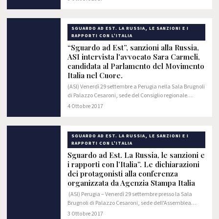
SGUARDO AD EST. LA RUSSIA, LE SANZIONI E I
RAPPORTI CON L'ITALIA
“Sguardo ad Est”, sanzioni alla Russia,
ASI intervista l'avvocato Sara Carmeli,
candidata al Parlamento del Movimento
Italia nel Cuore.
(ASI) Venerdì 29 settembre a Perugia nella Sala Brugnoli
di Palazzo Cesaroni, sede del Consiglio regionale
dell’Umbria, si è svolto il convegno “Sguardo ad Est. La
4 Ottobre 2017
Russia, le sanzioni e i rapporti…
SGUARDO AD EST. LA RUSSIA, LE SANZIONI E I
RAPPORTI CON L'ITALIA
Sguardo ad Est. La Russia, le sanzioni e
i rapporti con l’Italia”. Le dichiarazioni
dei protagonisti alla conferenza
organizzata da Agenzia Stampa Italia
(ASI) Perugia – Venerdì 29 settembre presso la Sala
Brugnoli di Palazzo Cesaroni, sede dell'Assemblea
Legislativa della Regione Umbria si è svolta la
3 Ottobre 2017