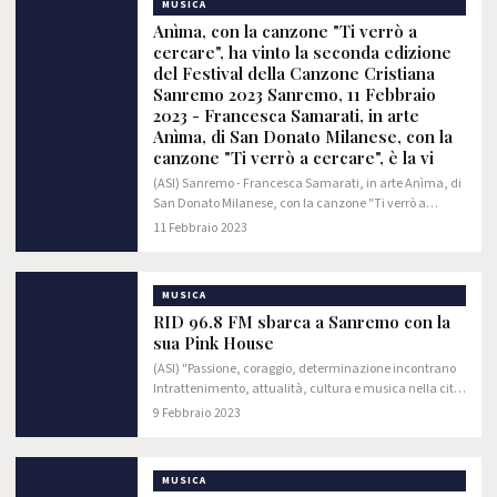
MUSICA
Anìma, con la canzone "Ti verrò a
cercare", ha vinto la seconda edizione
del Festival della Canzone Cristiana
Sanremo 2023 Sanremo, 11 Febbraio
2023 - Francesca Samarati, in arte
Anìma, di San Donato Milanese, con la
canzone "Ti verrò a cercare", è la vi
(ASI) Sanremo - Francesca Samarati, in arte Anìma, di
San Donato Milanese, con la canzone "Ti verrò a
cercare", è la vincitrice della seconda edizione del
11 Febbraio 2023
Festival della Canzone Cristiana Sanremo…
MUSICA
RID 96.8 FM sbarca a Sanremo con la
sua Pink House
(ASI) "Passione, coraggio, determinazione incontrano
Intrattenimento, attualità, cultura e musica nella città
dei fiori per raccontare la 73° edizione del Festival di
9 Febbraio 2023
Sanremo. Guidati dall’editrice…
MUSICA