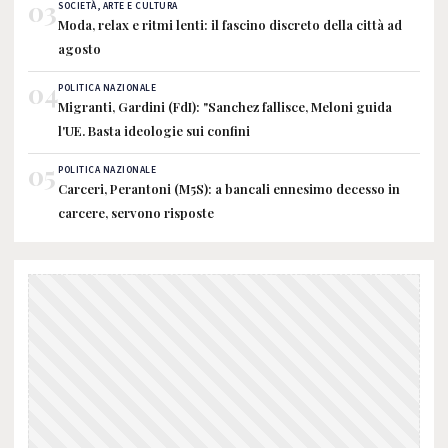
03
SOCIETÀ, ARTE E CULTURA
Moda, relax e ritmi lenti: il fascino discreto della città ad
agosto
04
POLITICA NAZIONALE
Migranti, Gardini (FdI): "Sanchez fallisce, Meloni guida
l'UE. Basta ideologie sui confini
05
POLITICA NAZIONALE
Carceri, Perantoni (M5S): a bancali ennesimo decesso in
carcere, servono risposte