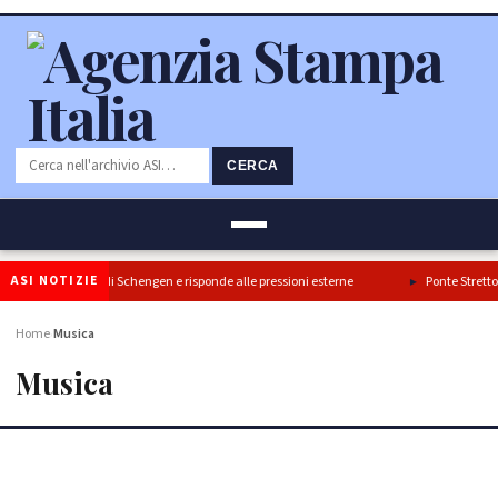
CERCA
ASI NOTIZIE
rma il blocco di Schengen e risponde alle pressioni esterne
Ponte Stretto: Turan
Home
Musica
›
Musica