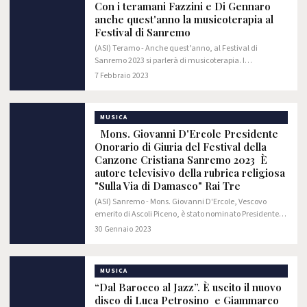
Con i teramani Fazzini e Di Gennaro
anche quest'anno la musicoterapia al
Festival di Sanremo
(ASI) Teramo - Anche quest’anno, al Festival di
Sanremo 2023 si parlerà di musicoterapia. I
musicoterapeuti teramani Nancy Fazzini e Luciano Di
7 Febbraio 2023
Gennaro rispettivamente criminologa e psicologo,…
MUSICA
Mons. Giovanni D'Ercole Presidente
Onorario di Giuria del Festival della
Canzone Cristiana Sanremo 2023 È
autore televisivo della rubrica religiosa
"Sulla Via di Damasco" Rai Tre
(ASI) Sanremo - Mons. Giovanni D'Ercole, Vescovo
emerito di Ascoli Piceno, è stato nominato Presidente
Onorario di Giuria della seconda edizione del Sanremo
30 Gennaio 2023
Cristian Music Festival 2023, Festival…
MUSICA
“Dal Barocco al Jazz”. È uscito il nuovo
disco di Luca Petrosino e Giammarco