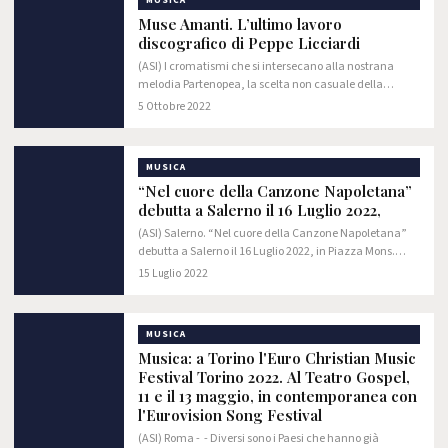
MUSICA
Muse Amanti. L’ultimo lavoro
discografico di Peppe Licciardi
(ASI) I cromatismi che si intersecano alla nostrana
melodia Partenopea, la scelta non casuale della
strumentazione che accompagna il canto fra le viscere
5 Ottobre 2022
di una napoletanità che esalta tanto la…
MUSICA
“Nel cuore della Canzone Napoletana”
debutta a Salerno il 16 Luglio 2022,
(ASI) Salerno. “Nel cuore della Canzone Napoletana”
debutta a Salerno il 16 Luglio 2022, in Piazza Mons.
Bolognini (antistante il Santuario) alle ore 21.00
15 Luglio 2022
nell’ambito dei solenni festeggiamenti in…
MUSICA
Musica: a Torino l'Euro Christian Music
Festival Torino 2022. Al Teatro Gospel,
11 e il 13 maggio, in contemporanea con
l'Eurovision Song Festival
(ASI) Roma - - Diversi sono i Paesi che hanno già