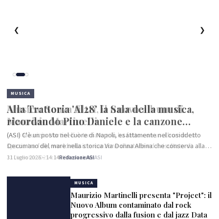
❮
❯
MUSICA
Musica: Senza filtri, il nuovo album di
Maurizio Martinelli
(ASI) Maurizio Martinelli è tornato e lo ha fatto con un album in cui
spazia tra folk, world music e canzone d'autore ed il risultato di
questo viaggio tra le note è “Senza filtri”, un disco che,…
13 Dicembre 2025 – 14:43
Redazione ASI
MUSICA
Maurizio Martinelli presenta "Project": il
Nuovo Album contaminato dal rock
progressivo dalla fusion e dal jazz Data