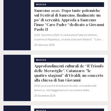
MUSICA
Sanremo 2020. Dopo tante polemiche
sul Festival di Sanremo, finalmente un
po' di serenità. Approda a Sanremo
l’inno “Caro Padre “dedicato a Giovanni
Paolo II
(ASI) Sanremo 2020. Il cantautore Fabrizio Venturi,
insieme ai Papaboys, ricorda Giovanni Paolo II. “Caro
Padre” è il brano dedicato al Santo Polacco, il quale ha
29 Gennaio 2020
conquistato il cuore di molti…
MUSICA
Approfondimenti culturali de “Il Trionfo
delle Meraviglie”. Catanzaro: "le
quattro stagioni” di Vivaldi, un concerto
alla chiesa di San Giovanni
(ASI) Le musiche di Antonio Vivaldi, il maestro del
barocco, riecheggeranno in occasione dello
straordinario concerto gratuito in programma oggi,
20 Dicembre 2019
sabato 21 dicembre, alle ore 21, alla Chiesa di San…
MUSICA