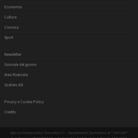
Economia
Cultura
Cronaca
Sport
Newsletter
Giornale del giorno
Area Riservata
Sostieni ASI
Privacy e Cookie Policy
Credits
Agenzia Stampa Italia: Giornale A.S.I. - Supplemento Quotidiano di "TifoGrifo"