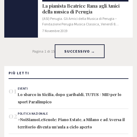
La pianista Beatrice Rana agli Amici
della musica di Perugia
(ASI) Perugia. Gli Amici della Musica di Perugia –
Fondazione Perugia Musica Classica, Venerdì 8
novembre 2019 alle ore 20:30 presso il Teatro Morlacchi
7 Novembre 2019
ospiteranno la giovane ma già straordinaria…
Pagina 1 di 15
SUCCESSIVO →
PIÙ LETTI
01
EVENTI
Lo sbarco in Sicilia, dopo garibaldi, TUTUS / MID per lo
sport Paralimpico
02
POLITICA NAZIONALE
#NoiSiamoLeScuole: Piano Estate, a Milano e ad Aversa il
territorio diventa un'aula a cielo aperto