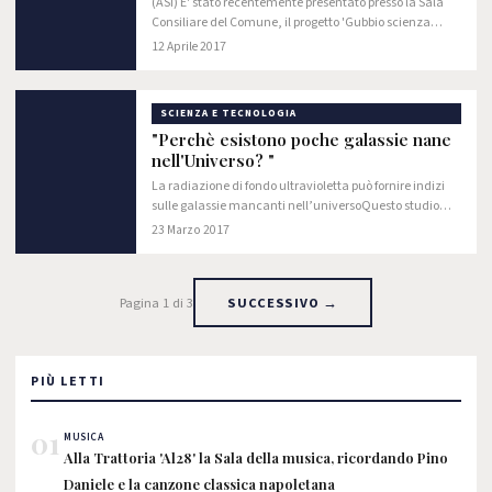
(ASI) E' stato recentemente presentato presso la Sala
Consiliare del Comune, il progetto 'Gubbio scienza
2017' che verrà organizzato dal 30 giugno al 9 luglio.
12 Aprile 2017
SCIENZA E TECNOLOGIA
"Perchè esistono poche galassie nane
nell'Universo? "
La radiazione di fondo ultravioletta può fornire indizi
sulle galassie mancanti nell’universoQuesto studio
potrà anche contribuire alla produzione di simulazioni
23 Marzo 2017
al computer più accurate per…
Pagina 1 di 3
SUCCESSIVO →
PIÙ LETTI
01
MUSICA
Alla Trattoria 'Al28' la Sala della musica, ricordando Pino
Daniele e la canzone classica napoletana