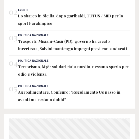
02
EVENTI
Lo sbarco in Sicilia, dopo garibaldi, TUTUS / MID per lo
sport Paralimpico
03
POLITICA NAZIONALE
Trasporti: Misiani-Casu (PD): governo ha creato
incertezza, Salvini mantenga impegni presi con sindacati
04
POLITICA NAZIONALE
Terrorismo, M5S: solidarieta' a nordio, nessuno spazio per
odio e violenza
05
POLITICA NAZIONALE
Agroalimentare, Confeuro: "Regolamento Ue passo in
avanti ma restano dubbi"