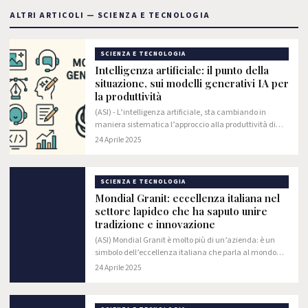
ALTRI ARTICOLI — SCIENZA E TECNOLOGIA
SCIENZA E TECNOLOGIA
Intelligenza artificiale: il punto della
situazione, sui modelli generativi IA per
la produttività
(ASI) - L’intelligenza artificiale, sta cambiando in
maniera sistematica l’approccio alla produttività di
alcuni settori lavorativi moderni, tanto che alcune
24 Aprile 2025
aziende stanno riconsiderando al rialzo i…
SCIENZA E TECNOLOGIA
Mondial Granit: eccellenza italiana nel
settore lapideo che ha saputo unire
tradizione e innovazione
(ASI) Mondial Granit è molto più di un’azienda: è un
simbolo dell’eccellenza italiana che parla al mondo
attraverso la bellezza della pietra naturale.
24 Aprile 2025