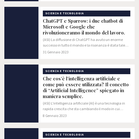
SCIENZA E TECNOLOGIA
ChatGPT e Sparrow: i due chatbot di
Microsoft e Google che
rivoluzioneranno il mondo del lavoro.
(ASI) La diffusione di ChatGPT ha avuto un enorme
successo in tutto il mondo e la risonanza è stata tale
che in molti l’hanno paragonata all’introduzione del
31 Gennaio 2023
World Wide Web e delle criptovalute.
SCIENZA E TECNOLOGIA
Che cos’è l’intelligenza artificiale e
come può essere utilizzata? Il concetto
di “Artificial Intelligence” spiegato in
maniera semplice.
(ASI) L'intelligenza artificiale (AI) è una tecnologia in
rapida crescita che sta cambiando il modo in cui
viviamo e lavoriamo. L'AI può essere utilizzata per
8 Gennaio 2023
automatizzare una vasta gamma di…
SCIENZA E TECNOLOGIA