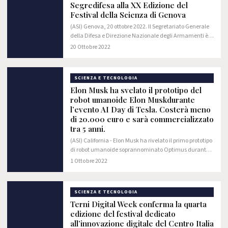
Segredifesa alla XX Edizione del
Festival della Scienza di Genova
(ASI) Genova, 20 ottobre 2022. Il Segretariato Generale
della Difesa e Direzione Nazionale degli Armamenti è
presente alla XX edizione del “Festival della Scienza” di
20 Ottobre 2022
Genova, che riparte oggi e…
SCIENZA E TECNOLOGIA
Elon Musk ha svelato il prototipo del
robot umanoide Elon Muskdurante
l’evento AI Day di Tesla. Costerà meno
di 20.000 euro e sarà commercializzato
tra 5 anni.
(ASI) California - Elon Musk ha rivelato il primo prototipo
di robot umanoide soprannominato Optimus durante
l’AI Day della Tesla.
1 Ottobre 2022
SCIENZA E TECNOLOGIA
Terni Digital Week conferma la quarta
edizione del festival dedicato
all’innovazione digitale del Centro Italia