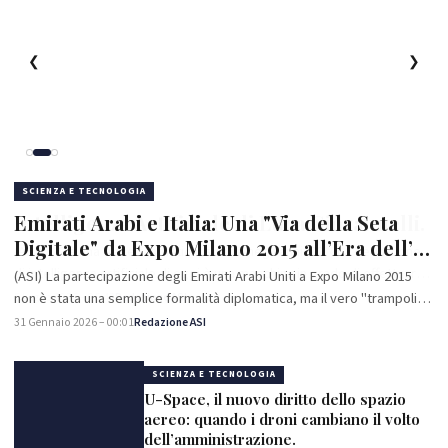
❮
❯
SCIENZA E TECNOLOGIA
Emirati Arabi e Italia: Una "Via della Seta
Digitale" da Expo Milano 2015 all’Era dell’IA
Sovrana
(ASI) La partecipazione degli Emirati Arabi Uniti a Expo Milano 2015
non è stata una semplice formalità diplomatica, ma il vero "trampolino
di lancio" per una visione ambiziosa che ha trasformato il…
31 Gennaio 2026 – 00:01
Redazione ASI
SCIENZA E TECNOLOGIA
U-Space, il nuovo diritto dello spazio
aereo: quando i droni cambiano il volto
dell’amministrazione.