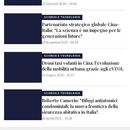
13 Gennaio 2026 – 14:44
SCIENZA E TECNOLOGIA
Partenariato strategico globale Cina-
Italia: "La scienza è un impegno per le
generazioni future"
19 Novembre 2025 – 09:28
SCIENZA E TECNOLOGIA
Droni taxi volanti in Cina: l’evoluzione
della mobilità urbana grazie agli eVTOL
12 Giugno 2025 – 10:57
SCIENZA E TECNOLOGIA
Roberto Camerin: "Rifugi antiatomici
condominiali: la nuova frontiera della
sicurezza abitativa in Italia".
30 Aprile 2025 – 10:28