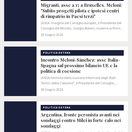
Migranti, asse a 15 a Bruxelles. Meloni:
"Subito progetti pilota e ipotesi centri
di rimpatrio in Paesi terzi"
(ASI)A margine del Consiglio europeo, il Presidente del
Consiglio dei Ministri, Giorgia Meloni, insieme ai Primi
Ministri danese, Mette Frederiksen, e olandese, Rob
19 Giugno 2026
Jetten, ha ospitato una nuova…
POLITICA ESTERA
Incontro Meloni-Sánchez: asse Italia-
Spagna sul prossimo bilancio UE e la
politica di coesione
(ASI)Al termine della riunione informale degli Stati
"Amici della Coesione", il Presidente del Consiglio,
Giorgia Meloni, ha avuto nella sede della Delegazione
18 Giugno 2026
italiana all'Europa Building un…
POLITICA ESTERA
Argentina, fronte peronista avanti nei
sondaggi contro Milei in forte calo nei
sondaggi