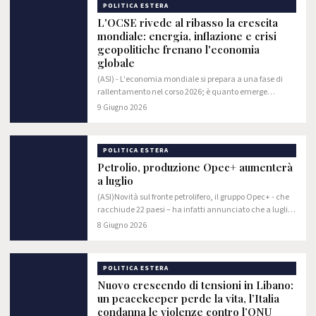
POLITICA ESTERA
L'OCSE rivede al ribasso la crescita
mondiale: energia, inflazione e crisi
geopolitiche frenano l'economia
globale
(ASI) - L'economia mondiale si prepara a una fase di
rallentamento nel corso 2026; è quanto emerge
dall'ultima analisi dell’Economic Outlook pubblicata
9 Giugno 2026
dall'OECD lo scorso 3 giugno. L'organizzazione…
POLITICA ESTERA
Petrolio, produzione Opec+ aumenterà
a luglio
(ASI)Novità sul fronte petrolifero, il gruppo Opec+ - che
racchiude 22 paesi – ha infatti annunciato che a luglio
confermerà l’aumento della produzione di greggio pari
8 Giugno 2026
a 188mila barili al giorno per…
POLITICA ESTERA
Nuovo crescendo di tensioni in Libano:
un peacekeeper perde la vita, l’Italia
condanna le violenze contro l’ONU