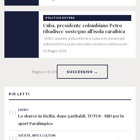
attenzione.
POLITICA ESTERA
Cuba, presidente colombiano Petro
ribadisce sostegno all’isola caraibica
(ASI) L’assedio statunitense a Cuba si fa sempre più
asfissiante ma la piccola isola caraibica continua ad
incassare il sostegno e la vicinanza degli altri paesi.
25 Maggio 2026
Pagina 1 di 173
SUCCESSIVO →
PIÙ LETTI
01
EVENTI
Lo sbarco in Sicilia, dopo garibaldi, TUTUS / MID per lo
sport Paralimpico
02
SOCIETÀ, ARTE E CULTURA