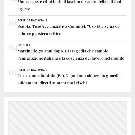
Moda, relax e ritmi lenti: il fascino discreto della città ad
agosto
03
POLITICA NAZIONALE
Scuola, Tiso(Acc. Iniziativa Comune): “Uso IA rischia di
ridurre pensiero critico”
04
SPECIALE
Marcinelle, 70 anni dopo. La tragedia che cambiò
l’emigrazione italiana e la coscienza del lavoro nel mondo
05
POLITICA NAZIONALE
Corruzione: Ruotolo (Pd), Napoli non abbassi la guardia,
affidamenti diretti aumentano i rischi