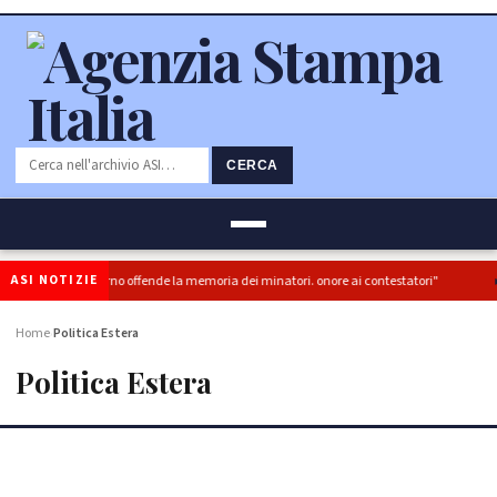
CERCA
ASI NOTIZIE
risia del governo offende la memoria dei minatori. onore ai contestatori"
Moto
Home
Politica Estera
›
Politica Estera