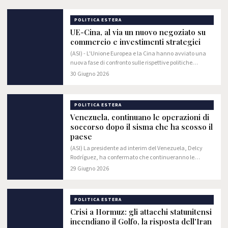
POLITICA ESTERA
UE-Cina, al via un nuovo negoziato su
commercio e investimenti strategici
(ASI) - L'Unione Europea e la Cina hanno avviato una
nuova fase di confronto sulle rispettive politiche
commerciali e sulla sicurezza economica. L'obiettivo è
30 Giugno 2026
quello di ridurre le tensioni che negli…
POLITICA ESTERA
Venezuela, continuano le operazioni di
soccorso dopo il sisma che ha scosso il
paese
(ASI) La presidente ad interim del Venezuela, Delcy
Rodríguez, ha confermato che continueranno le
operazioni di protezione e soccorso per le persone
29 Giugno 2026
colpite dall'emergenza in corso causata dai…
POLITICA ESTERA
Crisi a Hormuz: gli attacchi statunitensi
incendiano il Golfo, la risposta dell'Iran