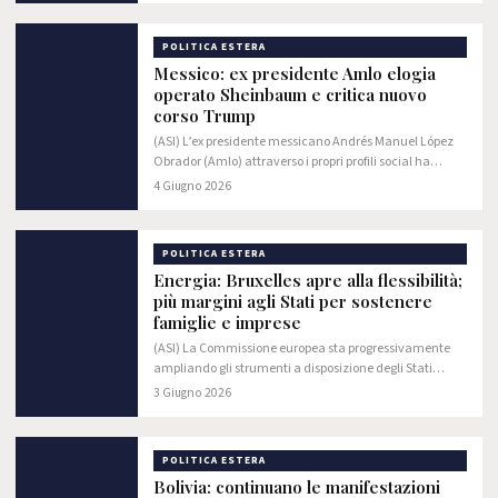
POLITICA ESTERA
Messico: ex presidente Amlo elogia
operato Sheinbaum e critica nuovo
corso Trump
(ASI) L’ex presidente messicano Andrés Manuel López
Obrador (Amlo) attraverso i propri profili social ha
chiesto al presidente Usa Donald Trump di invertire la
4 Giugno 2026
rotta e tornare al passato quando…
POLITICA ESTERA
Energia: Bruxelles apre alla flessibilità;
più margini agli Stati per sostenere
famiglie e imprese
(ASI) La Commissione europea sta progressivamente
ampliando gli strumenti a disposizione degli Stati
membri per affrontare d’impatto l’aumento dei costi
3 Giugno 2026
energetici.
POLITICA ESTERA
Bolivia: continuano le manifestazioni