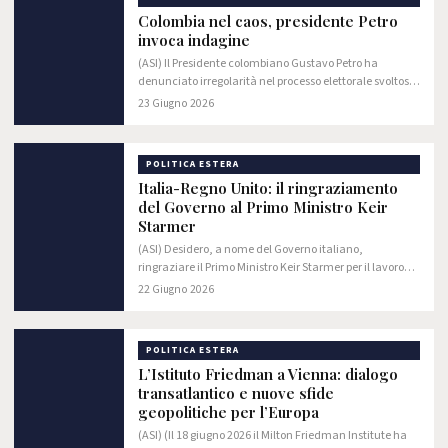
Colombia nel caos, presidente Petro
invoca indagine
(ASI) Il Presidente colombiano Gustavo Petro ha
denunciato irregolarità nel processo elettorale svoltosi
domenica scorsa, che ha visto l’affermazione con il
23 Giugno 2026
49,66% dei voti il candidato conservatore…
POLITICA ESTERA
Italia-Regno Unito: il ringraziamento
del Governo al Primo Ministro Keir
Starmer
(ASI) Desidero, a nome del Governo italiano,
ringraziare il Primo Ministro Keir Starmer per il lavoro
svolto insieme in questi anni.
22 Giugno 2026
POLITICA ESTERA
L’Istituto Friedman a Vienna: dialogo
transatlantico e nuove sfide
geopolitiche per l’Europa
(ASI) (Il 18 giugno 2026 il Milton Friedman Institute ha