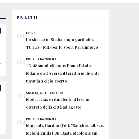
PIÙ LETTI
01
EVENTI
Lo sbarco in Sicilia, dopo garibaldi,
TUTUS / MID per lo sport Paralimpico
02
POLITICA NAZIONALE
#NoiSiamoLeScuole: Piano Estate, a
Milano e ad Aversa il territorio diventa
un'aula a cielo aperto
03
SOCIETÀ, ARTE E CULTURA
o
Moda, relax e ritmi lenti: il fascino
discreto della città ad agosto
04
POLITICA NAZIONALE
Migranti, Gardini (FdI): "Sanchez fallisce,
Meloni guida l'UE. Basta ideologie sui