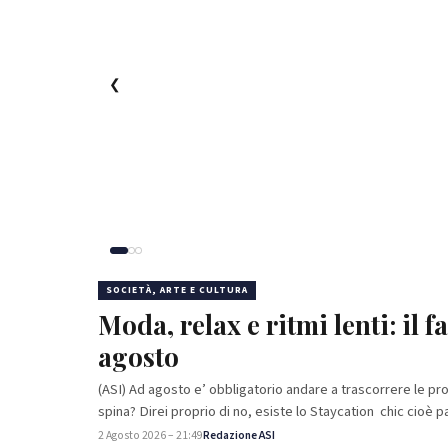
❮
SOCIETÀ, ARTE E CULTURA
Moda, relax e ritmi lenti: il f
agosto
(ASI) Ad agosto e’ obbligatorio andare a trascorrere le pr
spina? Direi proprio di no, esiste lo Staycation chic cioè 
2 Agosto 2026 – 21:49
Redazione ASI