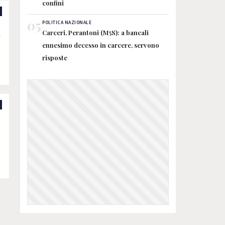
confini
05
POLITICA NAZIONALE
i
Carceri, Perantoni (M5S): a bancali
ennesimo decesso in carcere, servono
risposte