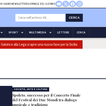
HI SIAMO
NEWSLETTER
GIORNALE DEL GIORNO
CERCA
SPORT
MULTIMEDIA
LETTERE
CERCA
ini e alla Lega si apre una nuova fase per la Sicilia
Olio, Confeu
SOCIETÀ, ARTE E CULTURA
Spoleto, successo per il Concerto Finale
del Festival dei Due Mondi tra dialogo
musicale e tradizione