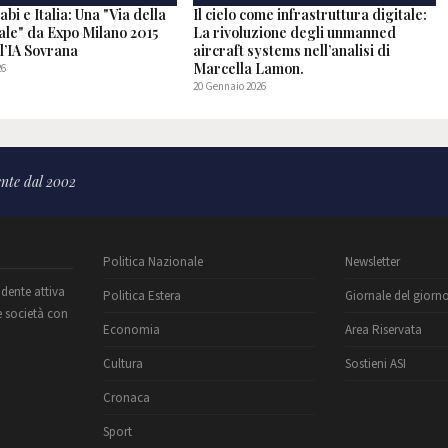
abi e Italia: Una "Via della
Il cielo come infrastruttura digitale:
ale" da Expo Milano 2015
La rivoluzione degli unmanned
ll’IA Sovrana
aircraft systems nell’analisi di
Marcella Lamon.
26
20 Gennaio 2026
nte dal 2002
Politica Nazionale
Newsletter
ndente attiva
Politica Estera
Giornale del giorn
e società con
Economia
Area Riservata
Cultura
Sostieni ASI
Cronaca
Sport