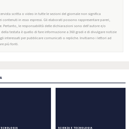
ervista scritta o video in tutte le sezioni del giornale non significa
i contenuti in esso espressi. Gli elaborati possono rappresentare pareri,
e. Pertanto, le responsabilità delle dichiarazioni sono dell'autore e/o
o della testata è quello di fare informazione a 360 gradi e di divulgare notizie
egli interessati per pubblicare comunicati o repliche. Invitiamo i lettori ad
re più fonti.
IA
 TECNOLOGIA
SCIENZA E TECNOLOGIA