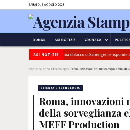
SABATO, 8 AGOSTO 2026
DOMUS
ASI NOTIZIE
CRONACA
POLITIC
ezza e frontiere: l’Italia conferma il blocco di Schengen e risponde alle p
ASI NOTIZIE
Home
Scienza e tecnologia
Roma, innovazioni nel campo della sicu
›
›
SCIENZA E TECNOLOGIA
Roma, innovazioni n
della sorveglianza e
MEFF Production