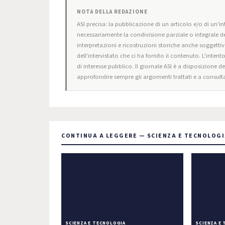
NOTA DELLA REDAZIONE
ASI precisa: la pubblicazione di un articolo e/o di un'int
necessariamente la condivisione parziale o integrale de
interpretazioni e ricostruzioni storiche anche soggettiv
dell'intervistato che ci ha fornito il contenuto. L'intent
di interesse pubblico. Il giornale ASI è a disposizione d
approfondire sempre gli argomenti trattati e a consulta
CONTINUA A LEGGERE — SCIENZA E TECNOLOG
SCIENZA E TECNOLOGIA
SCIENZA E