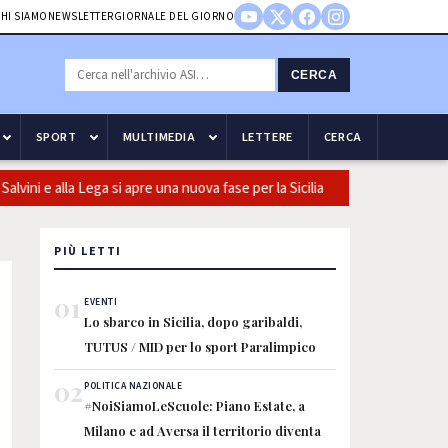
HI SIAMO
NEWSLETTER
GIORNALE DEL GIORNO
CERCA
SPORT
MULTIMEDIA
LETTERE
CERCA
 e alla Lega si apre una nuova fase per la Sicilia
Olio, Confeuro-
PIÙ LETTI
01
EVENTI
Lo sbarco in Sicilia, dopo garibaldi,
TUTUS / MID per lo sport Paralimpico
02
POLITICA NAZIONALE
#NoiSiamoLeScuole: Piano Estate, a
Milano e ad Aversa il territorio diventa