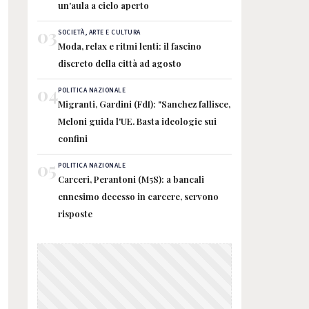
un'aula a cielo aperto
03
SOCIETÀ, ARTE E CULTURA
Moda, relax e ritmi lenti: il fascino
discreto della città ad agosto
04
POLITICA NAZIONALE
Migranti, Gardini (FdI): "Sanchez fallisce,
Meloni guida l'UE. Basta ideologie sui
confini
05
POLITICA NAZIONALE
Carceri, Perantoni (M5S): a bancali
ennesimo decesso in carcere, servono
risposte