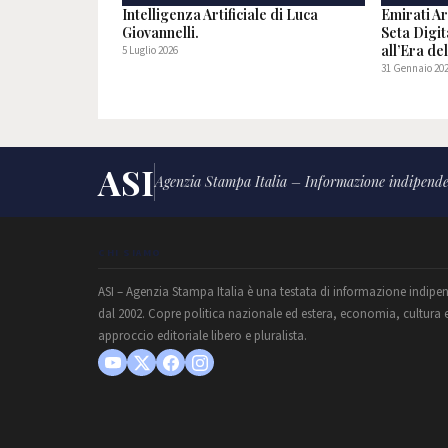
Intelligenza Artificiale di Luca
Emirati Ar
Giovannelli.
Seta Digit
all’Era de
5 Luglio 2026
31 Gennaio 20
ASI
Agenzia Stampa Italia – Informazione indipende
CHI SIAMO
ASI – Agenzia Stampa Italia è una testata di informazione indipe
dal 2002. Copre politica nazionale ed estera, economia, cultura 
approccio editoriale libero e pluralista.