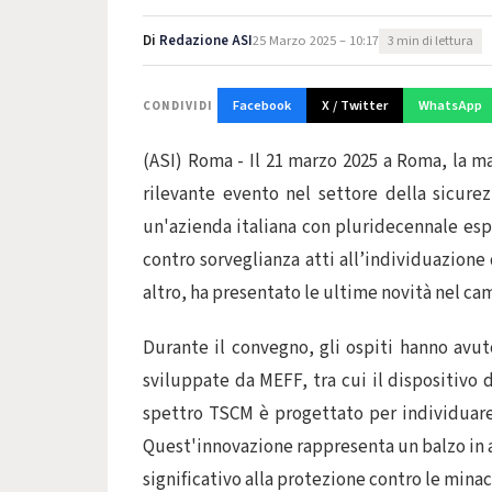
Di
Redazione ASI
25 Marzo 2025 – 10:17
3 min di lettura
Facebook
X / Twitter
WhatsApp
CONDIVIDI
(ASI) Roma - Il 21 marzo 2025 a Roma, la ma
rilevante evento nel settore della sicure
un'azienda italiana con pluridecennale esp
contro sorveglianza atti all’individuazione
altro, ha presentato le ultime novità nel c
Durante il convegno, gli ospiti hanno avut
sviluppate da MEFF, tra cui il dispositivo
spettro TSCM è progettato per individuare
Quest'innovazione rappresenta un balzo in 
significativo alla protezione contro le minacc