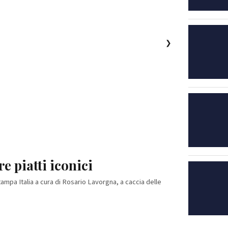
❯
e piatti iconici
 grand tour del saper fare
ampa Italia a cura di Rosario Lavorgna, a caccia delle
ampano Di Rosario Lavorgna