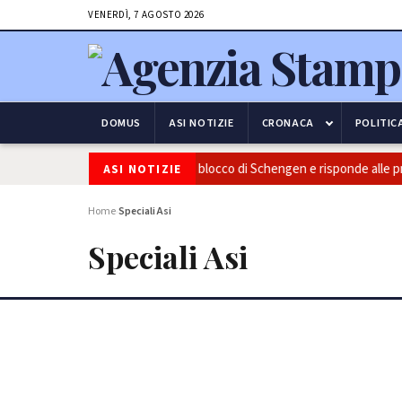
VENERDÌ, 7 AGOSTO 2026
DOMUS
ASI NOTIZIE
CRONACA
POLITIC
frontiere: l’Italia conferma il blocco di Schengen e risponde alle pression
ASI NOTIZIE
Home
Speciali Asi
›
Speciali Asi