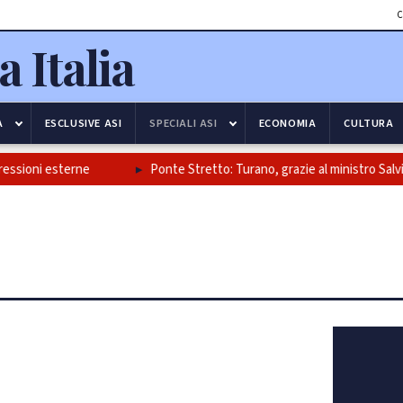
C
A
ESCLUSIVE ASI
SPECIALI ASI
ECONOMIA
CULTURA
i esterne
Ponte Stretto: Turano, grazie al ministro Salvini e alla 