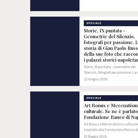
SPECIALE
Storie, IX puntata -
Geometrie del Silenzio,
fotografi per passione. 
storia di Gian Paolo Rus
della sue foto che racco
i palazzi storici napoleta
Storie, IX puntata - Geometrie del
Silenzio, fotografi per passione. La 
di Gian Paolo Russo e della sue foto
15 Giugno 2026
raccontano i palazzi storici napol
SPECIALE
Art Bonus e Mecenatism
culturale. Se ne è parlato
Fondazione Banco di Na
Art Bonus e Mecenatismo culturale
è parlato alla Fondazione Banco d
Napoli
20 Maggio 2026