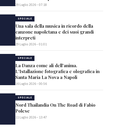
29 Luglio 2026 – 07:18
SPECIALE
Una sala della musica in ricordo della
canzone napoletana e dei suoi grandi
interpreti
29 Luglio 2026 – 01:01
SPECIALE
La Danza come ali dell'anima.
L'Istallazione fotografica e olografica in
Santa Maria La Nova a Napoli
16 Luglio 2026 – 00:56
SPECIALE
Nord Thailandia On The Road di Fabio
Polese
11 Luglio 2026 – 13:47