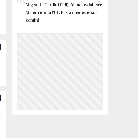
05
Migranti, Gardini (FdI): "Sanchez fallisce,
Meloni guida l'UE. Basta ideologie sui
confini
i