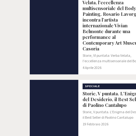
Velata, l'eccellenza
multisensoriale del Body
Painting. Rosario Lavor
incontra l’artista
internazionale Vivian
Belmonte durante una
performance al
Contemporary Art Muse
Casoria
Storie, VI puntata: Verba Velata,
l'eccellenza multisensoriale del B
Painting. Rosario Lavorgna incontr
4 Aprile 2026
l’artista internazionale Vivian Be
durante una performance al
Contemporary Art Museum…
SPECIALE
Storie, V puntata. L'Eni
del Desiderio, il Best Sel
di Paolino Cantalupo
Storie, V puntata. L'Enigma del Des
il Best Seller di Paolino Cantalupo
19 Febbraio 2026