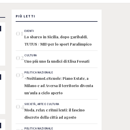
PIÙ LETTI
01
EVENTI
Lo sbarco in Sicilia, dopo garibaldi,
TUTUS / MID per lo sport Paralimpico
02
CULTURA
Uno più uno fa undici di Elisa Fossati
03
POLITICA NAZIONALE
#NoiSiamoLeScuole: Piano Estate, a
Milano e ad Aversa il territorio diventa
un'aula a cielo aperto
04
SOCIETÀ, ARTE E CULTURA
Moda, relax e ritmi lenti: il fascino
r
discreto della città ad agosto
POLITICA NAZIONALE