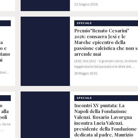
Napoli
23 Giugno 2026
SPECIALE
Premio"Renato Cesarini"
2026: consacra Jesi e le
La
Marche epicentro della
so e
passione calcistica che non s
ntano
arrende mai
ni
(ASI) Jesi (An) – Il grande calcio, le storie
leggendarie del passato e le sfide del
business moderno si sono incrociati nell
storia
28 Maggio 2026
prestigiosa cornice del Centro Congressi
 che
dell'Hotel Federico II di Jesi,…
etani
SPECIALE
o
Incontri XV puntata: La
 alla
Napoli della Fondazione
poli
Valenzi. Rosario Lavorgna
incontra Lucia Valenzi,
. Se ne
presidente della Fondazione
i
dedicata al padre, Maurizio