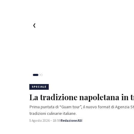
❮
SPECIALE
SPECIALE
La tradizione napoletana in tr
Inaugurazione di Exempla, il
Campano
Prima puntata di “Guam tour”, il nuovo format di Agenzia St
tradizioni culinarie italiane.
Inaugurazione di Exempla, il grand tour del saper fare C
5 Agosto 2026 – 18:59
Redazione ASI
4 Agosto 2026 – 17:24
Redazione ASI