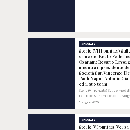
SPECIALE
Storie (VIII puntata) Sull
orme del Beato Federic
Ozanam: Rosario Lavor
incontra il presidente de
Società San Vincenzo De
Paoli Napoli Antonio Gia
ed il suo team
Storie (VIII puntata) Sulle orme del
Federico Ozanam: Rosario Lavorg
incontra il presidente della Societ
5 Maggio 2026
Vincenzo De Paoli Napoli Antonio G
ed il suo team
SPECIALE
Storie, VI puntata: Verba