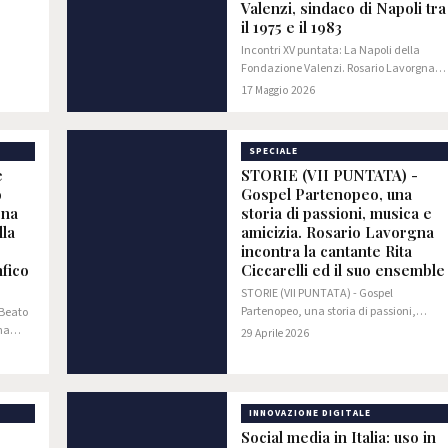
Valenzi, sindaco di Napoli tra
il 1975 e il 1983
Incontri XV puntata: La Napoli della
Fondazione Valenzi. Rosario Lavorgna
incontra Lucia Valenzi, presidente della
17 Maggio 2026
Fondazione dedicata al padre, Maurizio
Valenzi, sindaco di Napoli tra il 1975 e il
SPECIALE
e
STORIE (VII PUNTATA) -
o
Gospel Partenopeo, una
gna
storia di passioni, musica e
lla
amicizia. Rosario Lavorgna
incontra la cantante Rita
nfico
Ciccarelli ed il suo ensemble
STORIE (VII PUNTATA) - Gospel
Partenopeo, una storia di passioni,
 Beato
musica e amicizia. Rosario Lavorgna
na
29 Aprile 2026
incontra la cantante Rita Ciccarelli ed il
à San
suo ensemble
ianfico
INNOVAZIONE DIGITALE
Social media in Italia: uso in