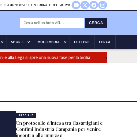
HI SIAMO
NEWSLETTER
GIORNALE DEL GIORNO
CERCA
SPORT
MULTIMEDIA
LETTERE
CERCA
Lega si apre una nuova fase per la Sicilia
Olio, Confeuro-Asu: “P
SPECIALE
Un protocollo d'intesa tra Casartigiani e
Confimi Industria Campania per venire
incontro alle imprese