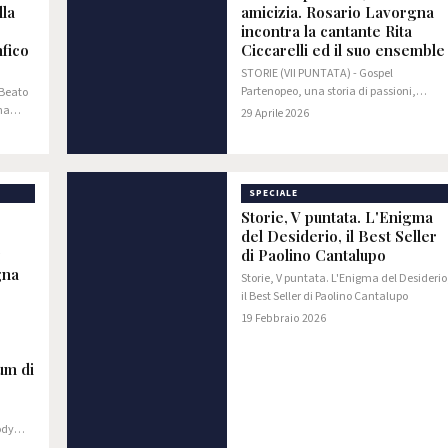
lla
amicizia. Rosario Lavorgna
incontra la cantante Rita
nfico
Ciccarelli ed il suo ensemble
STORIE (VII PUNTATA) - Gospel
Partenopeo, una storia di passioni,
 Beato
musica e amicizia. Rosario Lavorgna
na
29 Aprile 2026
incontra la cantante Rita Ciccarelli ed il
à San
suo ensemble
ianfico
SPECIALE
Storie, V puntata. L'Enigma
del Desiderio, il Best Seller
di Paolino Cantalupo
gna
Storie, V puntata. L'Enigma del Desiderio
il Best Seller di Paolino Cantalupo
19 Febbraio 2026
um di
ody
a