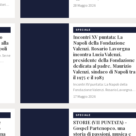
business moderno si sono incrociati nell
storia
28 Maggio 2026
prestigiosa cornice del Centro Congressi
 che
dell'Hotel Federico II di Jesi,…
etani
SPECIALE
o
Incontri XV puntata: La
 alla
Napoli della Fondazione
poli
Valenzi. Rosario Lavorgna
incontra Lucia Valenzi,
. Se ne
presidente della Fondazione
i
dedicata al padre, Maurizio
Valenzi, sindaco di Napoli tra
il 1975 e il 1983
Incontri XV puntata: La Napoli della
Fondazione Valenzi. Rosario Lavorgna
incontra Lucia Valenzi, presidente della
17 Maggio 2026
Fondazione dedicata al padre, Maurizio
Valenzi, sindaco di Napoli tra il 1975 e il
SPECIALE
e
STORIE (VII PUNTATA) -
o
Gospel Partenopeo, una
gna
storia di passioni, musica e