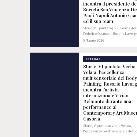
incontra il presidente de
Società San Vincenzo De
Paoli Napoli Antonio Gia
ed il suo team
Storie (VIII puntata) Sulle orme del
Federico Ozanam: Rosario Lavorg
incontra il presidente della Societ
5 Maggio 2026
Vincenzo De Paoli Napoli Antonio G
ed il suo team
SPECIALE
Storie, VI puntata: Verba
Velata, l'eccellenza
multisensoriale del Body
Painting. Rosario Lavor
incontra l’artista
internazionale Vivian
Belmonte durante una
performance al
Contemporary Art Muse
Casoria
Storie, VI puntata: Verba Velata,
l'eccellenza multisensoriale del B
Painting. Rosario Lavorgna incontr