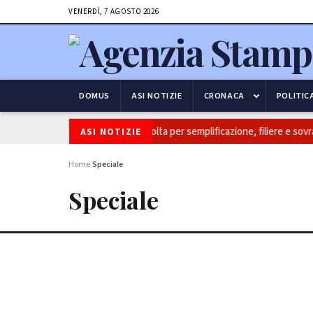
VENERDÌ, 7 AGOSTO 2026
DOMUS
ASI NOTIZIE
CRONACA
POLITIC
a: Coldiretti, ok Camera e’ svolta per semplificazione, filiere e sovranità 
ASI NOTIZIE
Home
Speciale
›
Speciale