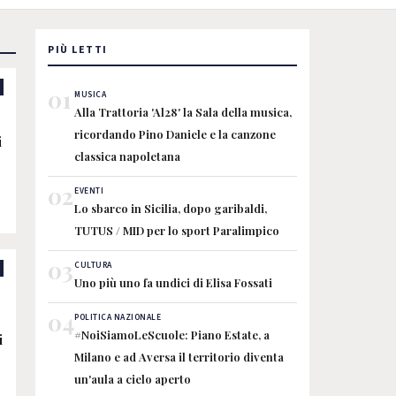
PIÙ LETTI
01
MUSICA
Alla Trattoria 'Al28' la Sala della musica,
ricordando Pino Daniele e la canzone
i
classica napoletana
02
EVENTI
Lo sbarco in Sicilia, dopo garibaldi,
TUTUS / MID per lo sport Paralimpico
03
CULTURA
Uno più uno fa undici di Elisa Fossati
04
POLITICA NAZIONALE
#NoiSiamoLeScuole: Piano Estate, a
i
Milano e ad Aversa il territorio diventa
un'aula a cielo aperto