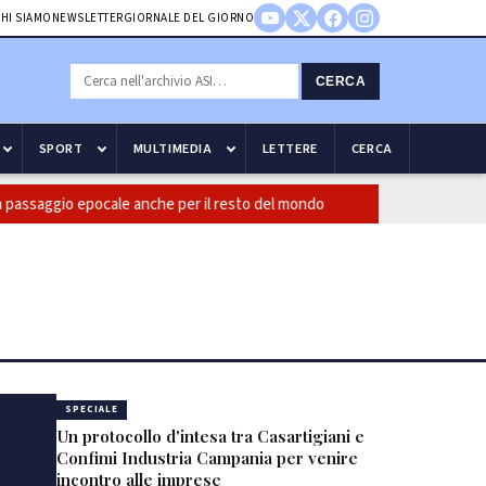
HI SIAMO
NEWSLETTER
GIORNALE DEL GIORNO
CERCA
SPORT
MULTIMEDIA
LETTERE
CERCA
ggio epocale anche per il resto del mondo
Guccini: CasiniI, bol
SPECIALE
Un protocollo d'intesa tra Casartigiani e
Confimi Industria Campania per venire
incontro alle imprese