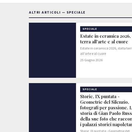
ALTRI ARTICOLI — SPECIALE
SPECIALE
Estate in ceramica 2026, 
terra all'arte e al cuore
Estate in ceramica 2026, dalla ter
all'arte e al cuore
25 Giugno 2026
SPECIALE
Storie, IX puntata -
Geometrie del Silenzio,
fotografi per passione. 
storia di Gian Paolo Rus
della sue foto che racco
i palazzi storici napoleta
Storie, IX puntata - Geometrie del