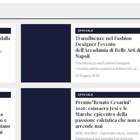
SPECIALE
dalla
Transfluenze nel Fashion
Designer l'evento
dell'Accadamia di Belle Arti d
ra
Napoli
Transfluenze nel Fashion Designer
l'evento dell'Accadamia di Belle Arti di
Napoli
23 Giugno 2026
SPECIALE
Premio"Renato Cesarini"
2026: consacra Jesi e le
La
Marche epicentro della
so e
passione calcistica che non s
ntano
arrende mai
ni
(ASI) Jesi (An) – Il grande calcio, le storie
leggendarie del passato e le sfide del