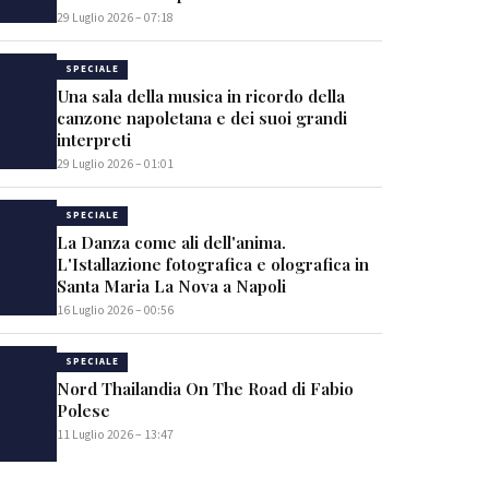
29 Luglio 2026 – 07:18
SPECIALE
Una sala della musica in ricordo della
canzone napoletana e dei suoi grandi
interpreti
29 Luglio 2026 – 01:01
SPECIALE
La Danza come ali dell'anima.
L'Istallazione fotografica e olografica in
Santa Maria La Nova a Napoli
16 Luglio 2026 – 00:56
SPECIALE
Nord Thailandia On The Road di Fabio
Polese
11 Luglio 2026 – 13:47