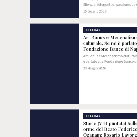
Silenzio, fotografi per passione. La 
di Gian Paolo Russo e della sue foto
15 Giugno 2026
raccontano i palazzi storici napol
SPECIALE
Art Bonus e Mecenatism
culturale. Se ne è parlato
Fondazione Banco di Na
Art Bonus e Mecenatismo culturale
è parlato alla Fondazione Banco d
Napoli
20 Maggio 2026
SPECIALE
Storie (VIII puntata) Sull
orme del Beato Federic
Ozanam: Rosario Lavor