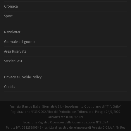
Cronaca
Sport
Newsletter
Giornale del giorno
Area Riservata
Sostieni ASI
Privacy e Cookie Policy
Credits
Agenzia Stampa Italia: Giornale A.S.I. - Supplemento Quotidiano di "TifoGrifo"
Registrazione N° 33/2002 Albo dei Periodici del Tribunale di Perugia 24/9/2002
autorizzato il 30/7/2009
Iscrizione Registro Operatori della Comunicazione N° 21374
Partita IVA: 03125390546 - Iscritta al registro delle imprese di Perugia C.C.I.A.A. Nr. Rea