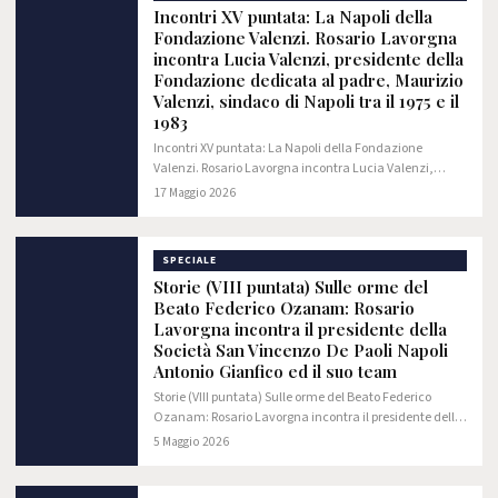
Incontri XV puntata: La Napoli della
Fondazione Valenzi. Rosario Lavorgna
incontra Lucia Valenzi, presidente della
Fondazione dedicata al padre, Maurizio
Valenzi, sindaco di Napoli tra il 1975 e il
1983
Incontri XV puntata: La Napoli della Fondazione
Valenzi. Rosario Lavorgna incontra Lucia Valenzi,
presidente della Fondazione dedicata al padre,
17 Maggio 2026
Maurizio Valenzi, sindaco di Napoli tra il 1975 e il…
SPECIALE
Storie (VIII puntata) Sulle orme del
Beato Federico Ozanam: Rosario
Lavorgna incontra il presidente della
Società San Vincenzo De Paoli Napoli
Antonio Gianfico ed il suo team
Storie (VIII puntata) Sulle orme del Beato Federico
Ozanam: Rosario Lavorgna incontra il presidente della
Società San Vincenzo De Paoli Napoli Antonio Gianfico
5 Maggio 2026
ed il suo team