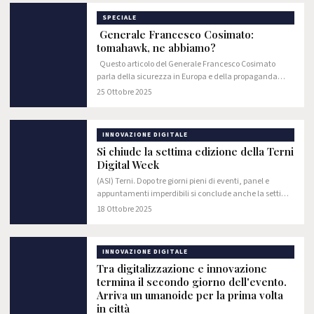
SPECIALE
Generale Francesco Cosimato:
tomahawk, ne abbiamo?
Questo articolo del Generale Francesco Cosimato
parla della sicurezza in Europa e della propaganda
maniacale dei “falchi” europei che affermano una
25 Ottobre 2025
falsa “minaccia russa”. Utilizzando numerosi…
INNOVAZIONE DIGITALE
Si chiude la settima edizione della Terni
Digital Week
(ASI) Terni. Dopo tre giorni pieni di eventi, panel e
appuntamenti imperdibili si conclude anche la settima
edizione della Terni Digital Week. Ennesimo grande
18 Ottobre 2025
successo per la manifestazione ideata da…
INNOVAZIONE DIGITALE
Tra digitalizzazione e innovazione
termina il secondo giorno dell'evento.
Arriva un umanoide per la prima volta
in città