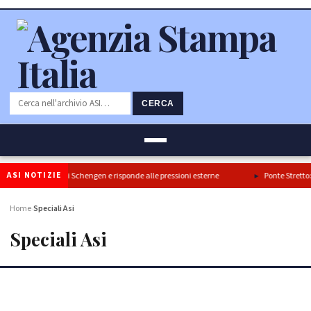
CERCA
ASI NOTIZIE
ma il blocco di Schengen e risponde alle pressioni esterne
Ponte Stretto: Turano
Home
Speciali Asi
›
Speciali Asi