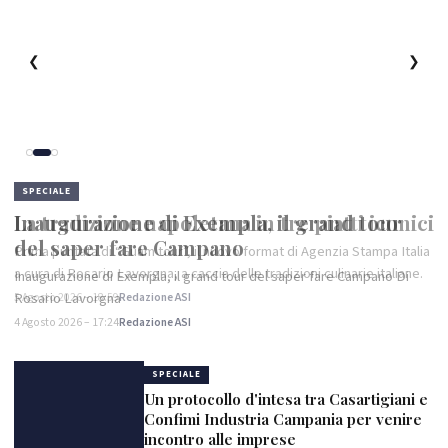
❮
❯
SPECIALE
Inaugurazione di Exempla, il grand tour
del saper fare Campano
Inaugurazione di Exempla, il grand tour del saper fare Campano Di
Rosario Lavorgna
4 Agosto 2026 – 17:24
Redazione ASI
SPECIALE
Un protocollo d'intesa tra Casartigiani e
Confimi Industria Campania per venire
incontro alle imprese