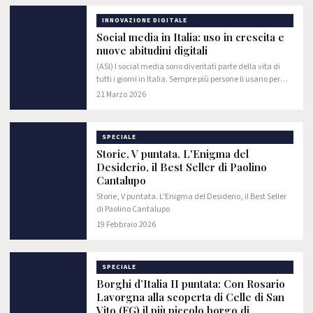
Museum…
INNOVAZIONE DIGITALE
Social media in Italia: uso in crescita e
nuove abitudini digitali
(ASI) I social media sono diventati parte della vita di
tutti i giorni in Italia. Sempre più persone li usano per
comunicare, informarsi e passare il tempo, e questo sta
21 Marzo 2026
cambiando il modo in cui le…
SPECIALE
Storie, V puntata. L'Enigma del
Desiderio, il Best Seller di Paolino
Cantalupo
Storie, V puntata. L'Enigma del Desiderio, il Best Seller
di Paolino Cantalupo
19 Febbraio 2026
SPECIALE
Borghi d’Italia II puntata: Con Rosario
Lavorgna alla scoperta di Celle di San
Vito (FG) il più piccolo borgo di