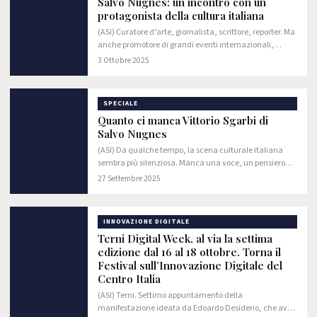
Salvo Nugnes: un incontro con un
protagonista della cultura italiana
(ASI) Curatore d’arte, giornalista, scrittore, reporter. Ma
anche promotore di grandi eventi internazionali,
manager di personalità del calibro di Vittorio Sgarbi,
3 Ottobre 2025
Katia Ricciarelli, Margherita Hack…
SPECIALE
Quanto ci manca Vittorio Sgarbi di
Salvo Nugnes
(ASI) Da qualche tempo, la scena culturale italiana
sembra più silenziosa. Manca una voce, un pensiero
tagliente, una personalità capace di illuminare e
27 Settembre 2025
scuotere allo stesso tempo: quella di…
INNOVAZIONE DIGITALE
Terni Digital Week, al via la settima
edizione dal 16 al 18 ottobre. Torna il
Festival sull’Innovazione Digitale del
Centro Italia
(ASI) Terni. Settimo appuntamento della
manifestazione ideata da Edoardo Desiderio, che avrà