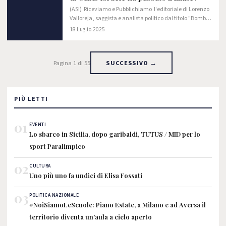
(ASI) Riceviamo e Pubblichiamo l'editoriale di Lorenzo
Valloreja, saggista e analista politico dal titolo "Bombe
sulla Chiesa di Gaza: Israele ha passato il limite?".
18 Luglio 2025
Pagina 1 di 55
SUCCESSIVO →
PIÙ LETTI
01
EVENTI
Lo sbarco in Sicilia, dopo garibaldi, TUTUS / MID per lo
sport Paralimpico
02
CULTURA
Uno più uno fa undici di Elisa Fossati
03
POLITICA NAZIONALE
#NoiSiamoLeScuole: Piano Estate, a Milano e ad Aversa il
territorio diventa un'aula a cielo aperto