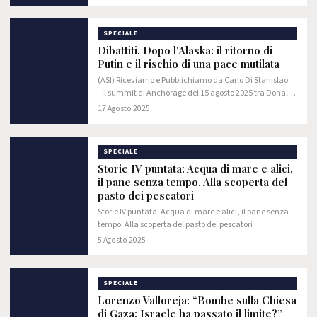
ci hanno accompagnato durante…
SPECIALE
Dibattiti. Dopo l'Alaska: il ritorno di
Putin e il rischio di una pace mutilata
(ASI) Riceviamo e Pubblichiamo da Carlo Di Stanislao
- Il summit di Anchorage del 15 agosto 2025 tra Donald
Trump e Vladimir Putin non è stato soltanto un incontro
17 Agosto 2025
bilaterale. È stato, piuttosto, un…
SPECIALE
Storie IV puntata: Acqua di mare e alici,
il pane senza tempo. Alla scoperta del
pasto dei pescatori
Storie IV puntata: Acqua di mare e alici, il pane senza
tempo. Alla scoperta del pasto dei pescatori
5 Agosto 2025
SPECIALE
Lorenzo Valloreja: “Bombe sulla Chiesa
di Gaza: Israele ha passato il limite?”