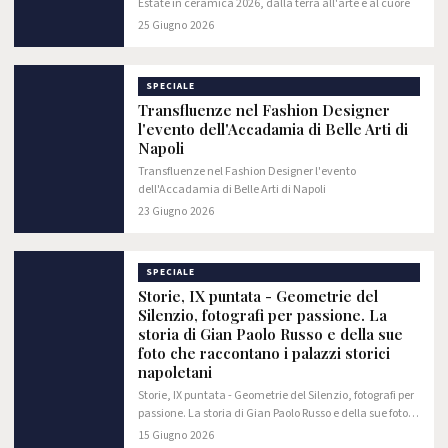
Estate in ceramica 2026, dalla terra all'arte e al cuore
25 Giugno 2026
SPECIALE
Transfluenze nel Fashion Designer
l'evento dell'Accadamia di Belle Arti di
Napoli
Transfluenze nel Fashion Designer l'evento
dell'Accadamia di Belle Arti di Napoli
23 Giugno 2026
SPECIALE
Storie, IX puntata - Geometrie del
Silenzio, fotografi per passione. La
storia di Gian Paolo Russo e della sue
foto che raccontano i palazzi storici
napoletani
Storie, IX puntata - Geometrie del Silenzio, fotografi per
passione. La storia di Gian Paolo Russo e della sue foto
che raccontano i palazzi storici napoletani
15 Giugno 2026