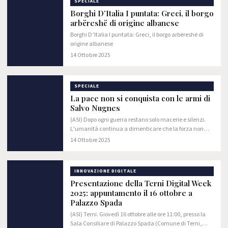
SPECIALE
Borghi D’Italia I puntata: Greci, il borgo
arbëreshë di origine albanese
Borghi D’Italia I puntata: Greci, il borgo arbëreshë di
origine albanese
14 Ottobre 2025
SPECIALE
La pace non si conquista con le armi di
Salvo Nugnes
(ASI) Dopo ogni guerra restano solo macerie e silenzi.
L’umanità continua a dimenticare che la forza non
sostituisce la ragione. Ogni guerra si conclude con la
14 Ottobre 2025
stessa parola: pace.
INNOVAZIONE DIGITALE
Presentazione della Terni Digital Week
2025: appuntamento il 16 ottobre a
Palazzo Spada
(ASI) Terni. Giovedì 16 ottobre alle ore 11:00, presso la
Sala Consiliare di Palazzo Spada (Comune di Terni,