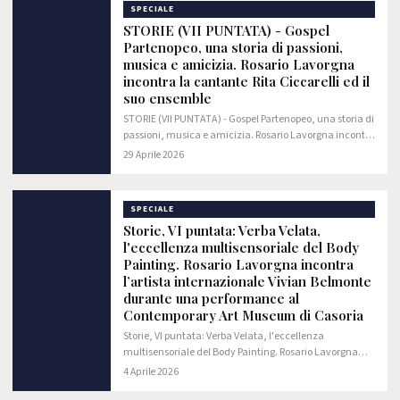
SPECIALE
STORIE (VII PUNTATA) - Gospel
Partenopeo, una storia di passioni,
musica e amicizia. Rosario Lavorgna
incontra la cantante Rita Ciccarelli ed il
suo ensemble
STORIE (VII PUNTATA) - Gospel Partenopeo, una storia di
passioni, musica e amicizia. Rosario Lavorgna incontra
la cantante Rita Ciccarelli ed il suo ensemble
29 Aprile 2026
SPECIALE
Storie, VI puntata: Verba Velata,
l'eccellenza multisensoriale del Body
Painting. Rosario Lavorgna incontra
l’artista internazionale Vivian Belmonte
durante una performance al
Contemporary Art Museum di Casoria
Storie, VI puntata: Verba Velata, l'eccellenza
multisensoriale del Body Painting. Rosario Lavorgna
incontra l’artista internazionale Vivian Belmonte
4 Aprile 2026
durante una performance al Contemporary Art