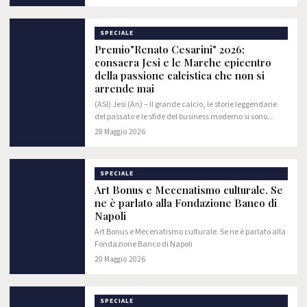
SPECIALE
Premio"Renato Cesarini" 2026:
consacra Jesi e le Marche epicentro
della passione calcistica che non si
arrende mai
(ASI) Jesi (An) – Il grande calcio, le storie leggendarie
del passato e le sfide del business moderno si sono
incrociati nella prestigiosa cornice del Centro Congressi
28 Maggio 2026
dell'Hotel Federico II di Jesi,…
SPECIALE
Art Bonus e Mecenatismo culturale. Se
ne è parlato alla Fondazione Banco di
Napoli
Art Bonus e Mecenatismo culturale. Se ne è parlato alla
Fondazione Banco di Napoli
20 Maggio 2026
SPECIALE