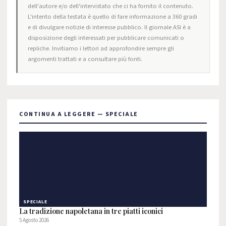
dell'autore e/o dell'intervistato che ci ha fornito il contenuto.
L'intento della testata è quello di fare informazione a 360 gradi
e di divulgare notizie di interesse pubblico. Il giornale ASI è a
disposizione degli interessati per pubblicare comunicati o
repliche. Invitiamo i lettori ad approfondire sempre gli
argomenti trattati e a consultare più fonti.
CONTINUA A LEGGERE — SPECIALE
SPECIALE
La tradizione napoletana in tre piatti iconici
5 Agosto 2026