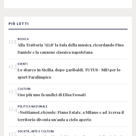
PIÙ LETTI
01
MUSICA
Alla Trattoria 'Al28' la Sala della musica, ricordando Pino
Daniele e la canzone classica napoletana
02
EVENTI
Lo sbarco in Sicilia, dopo garibaldi, TUTUS / MID per lo
sport Paralimpico
03
CULTURA
Uno più uno fa undici di Elisa Fossati
04
POLITICA NAZIONALE
#NoiSiamoLeScuole: Piano Estate, a Milano e ad Aversa il
territorio diventa un'aula a cielo aperto
05
SOCIETÀ, ARTE E CULTURA