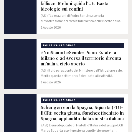
fallisce, Meloni guida l'UE. Basta
ideologie sui confini
(ASI) "​Le reazioni di Pedro Sanchez sono la
dimostrazione del totale fallimento delle ricette della
sinistra in materia di immigrazione. Mentre c'è chi
1 Agosto 2026
sbandiera l'ideologia dei confini aperti e…
POLITICA NAZIONALE
#NoiSiamoLeScuole: Piano Estate, a
Milano e ad Aversa il territorio diventa
un'aula a cielo aperto
(ASI) Il video racconto del Ministero dell'Istruzione e del
Merito questa settimana è dedicato alle attività
realizzate nell'ambito del Piano Estate dall'Istituto
1 Agosto 2026
Comprensivo "Sant'Ambrogio" di…
POLITICA NAZIONALE
Schengen con la Spagna, Squarta (FDI-
ECR): scelta giusta. Sanchez fischiato in
Spagna, applaudito dalla sinistra italiana
(ASI) L'eurodeputato di Fratelli d'Italia e del gruppo ECR
Marco Squarta esprime piena condivisione per la