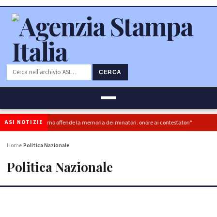
CERCA
ASI NOTIZIE
risia del governo offende la memoria dei minatori. onore ai contestatori"
Moto
Home
Politica Nazionale
›
Politica Nazionale