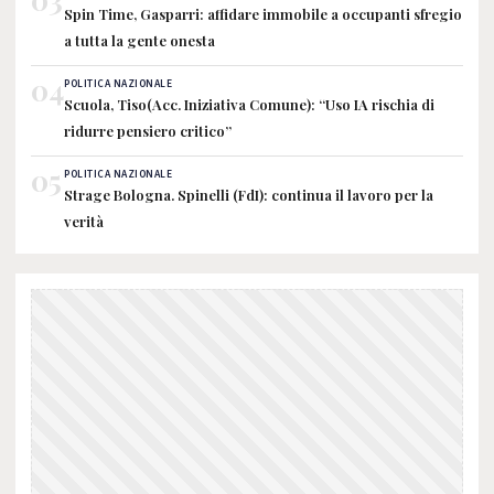
Spin Time, Gasparri: affidare immobile a occupanti sfregio
a tutta la gente onesta
04
POLITICA NAZIONALE
Scuola, Tiso(Acc. Iniziativa Comune): “Uso IA rischia di
ridurre pensiero critico”
05
POLITICA NAZIONALE
Strage Bologna. Spinelli (FdI): continua il lavoro per la
verità