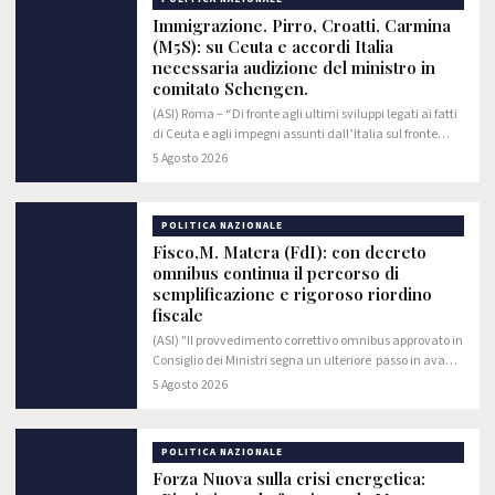
Immigrazione. Pirro, Croatti, Carmina
(M5S): su Ceuta e accordi Italia
necessaria audizione del ministro in
comitato Schengen.
(ASI) Roma – “Di fronte agli ultimi sviluppi legati ai fatti
di Ceuta e agli impegni assunti dall’Italia sul fronte
della gestione dei flussi e del controllo delle frontiere, è
5 Agosto 2026
fondamentale che il…
POLITICA NAZIONALE
Fisco,M. Matera (FdI): con decreto
omnibus continua il percorso di
semplificazione e rigoroso riordino
fiscale
(ASI) "Il provvedimento correttivo omnibus approvato in
Consiglio dei Ministri segna un ulteriore passo in avanti
nel percorso di attuazione della riforma fiscale. È la
5 Agosto 2026
dimostrazione dell'efficace…
POLITICA NAZIONALE
Forza Nuova sulla crisi energetica: