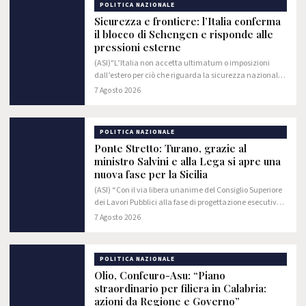
POLITICA NAZIONALE
Sicurezza e frontiere: l’Italia conferma
il blocco di Schengen e risponde alle
pressioni esterne
(ASI)"L’Italia non accetta ultimatum o imposizioni
dall’estero per ciò che riguarda la sicurezza nazionale
ed il controllo delle frontiere. Non intendiamo in nessun
7 Agosto 2026
caso rivedere la decisione di…
POLITICA NAZIONALE
Ponte Stretto: Turano, grazie al
ministro Salvini e alla Lega si apre una
nuova fase per la Sicilia
(ASI) “Con il via libera unanime del Consiglio Superiore
dei Lavori Pubblici alla fase di progettazione esecutiva
del Ponte sullo Stretto si apre un nuovo scenario per la
7 Agosto 2026
Sicilia. La realizzazione di…
POLITICA NAZIONALE
Olio, Confeuro-Asu: “Piano
straordinario per filiera in Calabria:
azioni da Regione e Governo”