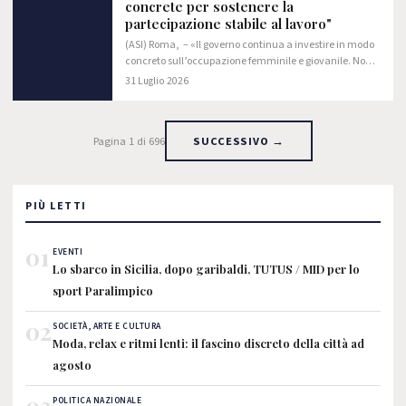
concrete per sostenere la
partecipazione stabile al lavoro"
(ASI) Roma, – «Il governo continua a investire in modo
concreto sull’occupazione femminile e giovanile. Non
con slogan, ma con misure che incidono direttamente
31 Luglio 2026
sulle scelte delle imprese e sulle…
Pagina 1 di 696
SUCCESSIVO →
PIÙ LETTI
01
EVENTI
Lo sbarco in Sicilia, dopo garibaldi, TUTUS / MID per lo
sport Paralimpico
02
SOCIETÀ, ARTE E CULTURA
Moda, relax e ritmi lenti: il fascino discreto della città ad
agosto
03
POLITICA NAZIONALE