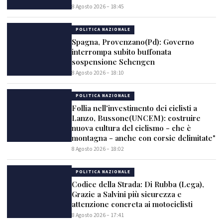
8 Agosto 2026 – 18:45
POLITICA NAZIONALE
Spagna, Provenzano(Pd): Governo
interrompa subito buffonata
sospensione Schengen
8 Agosto 2026 – 18:10
POLITICA NAZIONALE
Follia nell'investimento dei ciclisti a
Lanzo, Bussone(UNCEM): costruire
nuova cultura del ciclismo - che è
montagna - anche con corsie delimitate"
8 Agosto 2026 – 18:02
POLITICA NAZIONALE
Codice della Strada: Di Rubba (Lega),
Grazie a Salvini più sicurezza e
attenzione concreta ai motociclisti
8 Agosto 2026 – 17:41