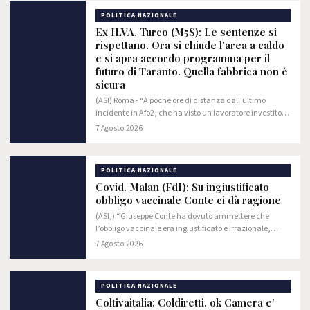
POLITICA NAZIONALE
Ex ILVA, Turco (M5S): Le sentenze si
rispettano. Ora si chiude l'area a caldo
e si apra accordo programma per il
futuro di Taranto. Quella fabbrica non è
sicura
(ASI) Roma - “A poche ore di distanza dall'ultimo
incidente in Afo2, che ha visto un lavoratore investito
da un muletto, è bene ricordare al Governo che le
7 Agosto 2026
sentenze della magistratura si rispettano.…
POLITICA NAZIONALE
Covid. Malan (FdI): Su ingiustificato
obbligo vaccinale Conte ci dà ragione
(ASI,) “Giuseppe Conte ha dovuto ammettere che
l’obbligo vaccinale era ingiustificato e irrazionale,
come Fratelli d’Italia ha sempre sostenuto. Proprio lui,
7 Agosto 2026
che ha sempre fatto votare il suo partito…
POLITICA NAZIONALE
Coltivaitalia: Coldiretti, ok Camera e’