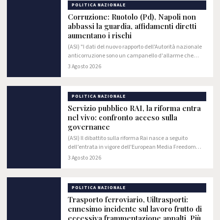
POLITICA NAZIONALE
Corruzione: Ruotolo (Pd), Napoli non
abbassi la guardia, affidamenti diretti
aumentano i rischi
(ASI) "I dati del nuovo rapporto dell'Autorità nazionale
anticorruzione sono un campanello d'allarme che
riguarda tutto il Paese e che, per Napoli e la Campania,
3 Agosto 2026
deve far riflettere ancora di più.
POLITICA NAZIONALE
Servizio pubblico RAI, la riforma entra
nel vivo: confronto acceso sulla
governance
(ASI) Il dibattito sulla riforma Rai nasce a seguito
dell’entrata in vigore dell'European Media Freedom
Act, il regolamento europeo che introduce nuove
3 Agosto 2026
garanzie per l'indipendenza editoriale e…
POLITICA NAZIONALE
Trasporto ferroviario, Uiltrasporti:
ennesimo incidente sul lavoro frutto di
eccessiva frammentazione appalti. Più