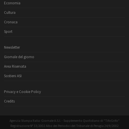
Economia
Cultura
Cronaca
Sport
Newsletter
Giornale del giorno
Area Riservata
Sostieni ASI
Privacy e Cookie Policy
Credits
Agenzia Stampa Italia: Giornale A.S.I. - Supplemento Quotidiano di "TifoGrifo"
Registrazione N° 33/2002 Albo dei Periodici del Tribunale di Perugia 24/9/2002