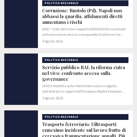
POLITICA NAZIONALE
Corruzione: Ruotolo (Pd), Napoli non
abbassi la guardia, affidamenti diretti
aumentano i rischi
(ASI) "I dati del nuovo rapporto dell'Autorità nazionale
anticorruzione sono un campanello d'allarme che
riguarda tutto il Paese e che, per Napoli e la Campania,
3 Agosto 2026
deve far riflettere ancora di più.
POLITICA NAZIONALE
Servizio pubblico RAI, la riforma entra
nel vivo: confronto acceso sulla
governance
(ASI) Il dibattito sulla riforma Rai nasce a seguito
dell’entrata in vigore dell'European Media Freedom
Act, il regolamento europeo che introduce nuove
3 Agosto 2026
garanzie per l'indipendenza editoriale e…
POLITICA NAZIONALE
Trasporto ferroviario, Uiltrasporti:
ennesimo incidente sul lavoro frutto di
eccessiva frammentazione appalti. Più