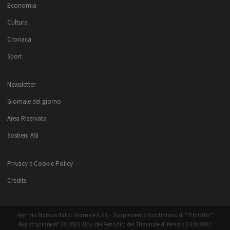
Economia
Cultura
Cronaca
Sport
Newsletter
Giornale del giorno
Area Riservata
Sostieni ASI
Privacy e Cookie Policy
Credits
Agenzia Stampa Italia: Giornale A.S.I. - Supplemento Quotidiano di "TifoGrifo"
Registrazione N° 33/2002 Albo dei Periodici del Tribunale di Perugia 24/9/2002