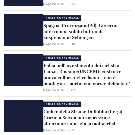
8 Agosto 2026 – 18:45
POLITICA NAZIONALE
Spagna, Provenzano(Pd): Governo
interrompa subito buffonata
sospensione Schengen
8 Agosto 2026 – 18:10
POLITICA NAZIONALE
Follia nell'investimento dei ciclisti a
Lanzo, Bussone(UNCEM): costruire
nuova cultura del ciclismo - che è
montagna - anche con corsie delimitate"
8 Agosto 2026 – 18:02
POLITICA NAZIONALE
Codice della Strada: Di Rubba (Lega),
Grazie a Salvini più sicurezza e
attenzione concreta ai motociclisti
8 Agosto 2026 – 17:41