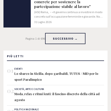
concrete per sostenere la
partecipazione stabile al lavoro"
(ASI) Roma, – «Il governo continua a investire in modo
concreto sull’occupazione femminile e giovanile. Non
con slogan, ma con misure che incidono direttamente
31 Luglio 2026
sulle scelte delle imprese e sulle…
Pagina 1 di 696
SUCCESSIVO →
PIÙ LETTI
01
EVENTI
Lo sbarco in Sicilia, dopo garibaldi, TUTUS / MID per lo
sport Paralimpico
02
SOCIETÀ, ARTE E CULTURA
Moda, relax e ritmi lenti: il fascino discreto della città ad
agosto
03
POLITICA NAZIONALE