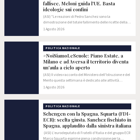
fallisce, Meloni guida l'UE. Basta
ideologie sui confini
(ASI) "​Le reazioni di Pedro Sanchez sono la
dimostrazione del totale fallimento delle ricette della
sinistra in materia di immigrazione. Mentre c'è chi
1 Agosto 2026
sbandiera l'ideologia dei confini aperti e…
POLITICA NAZIONALE
#NoiSiamoLeScuole: Piano Estate, a
Milano e ad Aversa il territorio diventa
un'aula a cielo aperto
(ASI) Il video racconto del Ministero dell'Istruzione e del
Merito questa settimana è dedicato alle attività
realizzate nell'ambito del Piano Estate dall'Istituto
1 Agosto 2026
Comprensivo "Sant'Ambrogio" di…
POLITICA NAZIONALE
Schengen con la Spagna, Squarta (FDI-
ECR): scelta giusta. Sanchez fischiato in
Spagna, applaudito dalla sinistra italiana
(ASI) L'eurodeputato di Fratelli d'Italia e del gruppo ECR
Marco Squarta esprime piena condivisione per la