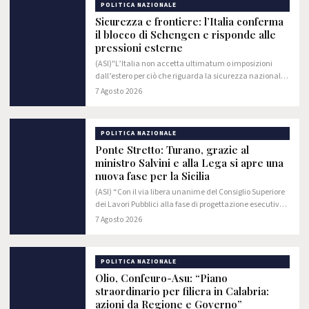
POLITICA NAZIONALE
Sicurezza e frontiere: l’Italia conferma
il blocco di Schengen e risponde alle
pressioni esterne
(ASI)"L’Italia non accetta ultimatum o imposizioni
dall’estero per ciò che riguarda la sicurezza nazionale
ed il controllo delle frontiere. Non intendiamo in nessun
7 Agosto 2026
caso rivedere la decisione di…
POLITICA NAZIONALE
Ponte Stretto: Turano, grazie al
ministro Salvini e alla Lega si apre una
nuova fase per la Sicilia
(ASI) “Con il via libera unanime del Consiglio Superiore
dei Lavori Pubblici alla fase di progettazione esecutiva
del Ponte sullo Stretto si apre un nuovo scenario per la
7 Agosto 2026
Sicilia. La realizzazione di…
POLITICA NAZIONALE
Olio, Confeuro-Asu: “Piano
straordinario per filiera in Calabria:
azioni da Regione e Governo”