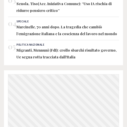
Scuola, Tiso(Acc. Iniziativa Comune): “Uso IA rischia di
ridurre pensiero critico”
04
SPECIALE
Marcinelle, 70 anni dopo. La tragedia che cambiò
l’emigrazione italiana e la coscienza del lavoro nel mondo
05
POLITICA NAZIONALE
Migranti, Mennuni (FdI): crollo sbarchi risultato governo,
Ue segua rotta tracciata dall'Italia