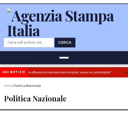
CERCA
ASI NOTIZIE
isia del governo offende la memoria dei minatori. onore ai contestatori"
MotoG
Home
Politica Nazionale
›
Politica Nazionale