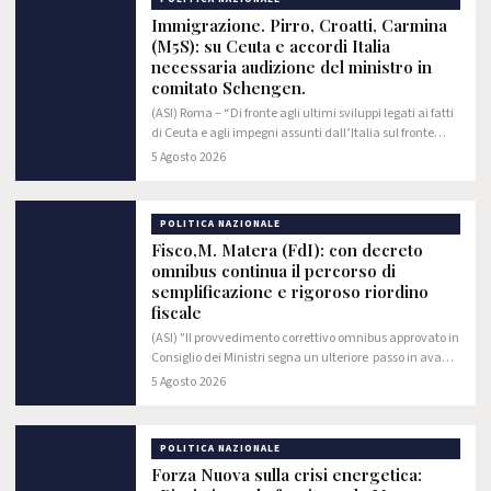
Immigrazione. Pirro, Croatti, Carmina
(M5S): su Ceuta e accordi Italia
necessaria audizione del ministro in
comitato Schengen.
(ASI) Roma – “Di fronte agli ultimi sviluppi legati ai fatti
di Ceuta e agli impegni assunti dall’Italia sul fronte
della gestione dei flussi e del controllo delle frontiere, è
5 Agosto 2026
fondamentale che il…
POLITICA NAZIONALE
Fisco,M. Matera (FdI): con decreto
omnibus continua il percorso di
semplificazione e rigoroso riordino
fiscale
(ASI) "Il provvedimento correttivo omnibus approvato in
Consiglio dei Ministri segna un ulteriore passo in avanti
nel percorso di attuazione della riforma fiscale. È la
5 Agosto 2026
dimostrazione dell'efficace…
POLITICA NAZIONALE
Forza Nuova sulla crisi energetica: