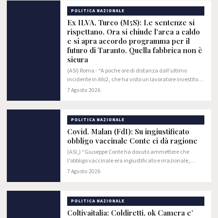
POLITICA NAZIONALE
Ex ILVA, Turco (M5S): Le sentenze si
rispettano. Ora si chiude l'area a caldo
e si apra accordo programma per il
futuro di Taranto. Quella fabbrica non è
sicura
(ASI) Roma - “A poche ore di distanza dall'ultimo
incidente in Afo2, che ha visto un lavoratore investito
da un muletto, è bene ricordare al Governo che le
7 Agosto 2026
sentenze della magistratura si rispettano.…
POLITICA NAZIONALE
Covid. Malan (FdI): Su ingiustificato
obbligo vaccinale Conte ci dà ragione
(ASI,) “Giuseppe Conte ha dovuto ammettere che
l’obbligo vaccinale era ingiustificato e irrazionale,
come Fratelli d’Italia ha sempre sostenuto. Proprio lui,
7 Agosto 2026
che ha sempre fatto votare il suo partito…
POLITICA NAZIONALE
Coltivaitalia: Coldiretti, ok Camera e’