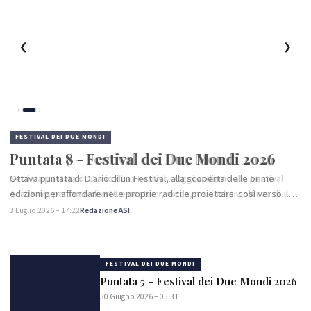
❮
❯
FESTIVAL DEI DUE MONDI
Puntata 7 - Festival dei Due Mondi 2026
Settima puntata di Diario di un Festival! Oggi andiamo alla Festival
Academy, parliamo di arte e costumi, moda, ma anche violenza di
genere e patriarcato... Per finire rilassandoci con una grande…
2 Luglio 2026 – 17:15
Redazione ASI
FESTIVAL DEI DUE MONDI
Puntata 5 - Festival dei Due Mondi 2026
30 Giugno 2026 – 05:31