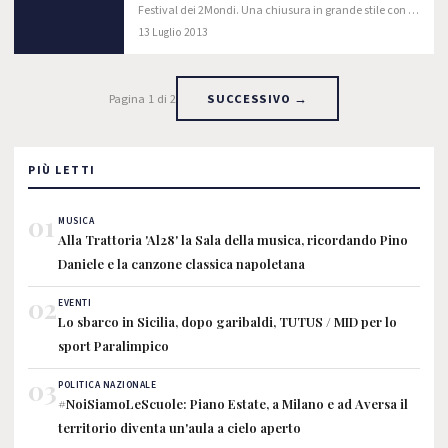
Festival dei 2Mondi. Una chiusura in grande stile con il
consueto e attesissimo appuntamento: il Concerto
13 Luglio 2013
finale.In Piazza Duomo alle ore…
Pagina 1 di 2
SUCCESSIVO →
PIÙ LETTI
01
MUSICA
Alla Trattoria 'Al28' la Sala della musica, ricordando Pino
Daniele e la canzone classica napoletana
02
EVENTI
Lo sbarco in Sicilia, dopo garibaldi, TUTUS / MID per lo
sport Paralimpico
03
POLITICA NAZIONALE
#NoiSiamoLeScuole: Piano Estate, a Milano e ad Aversa il
territorio diventa un'aula a cielo aperto