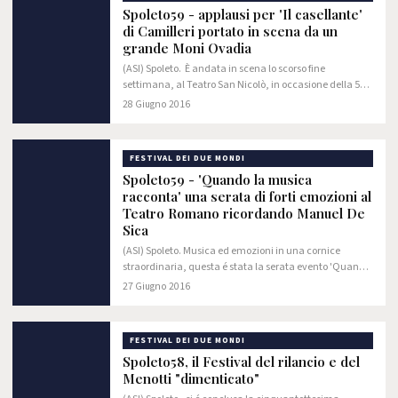
Spoleto59 - applausi per 'Il casellante'
di Camilleri portato in scena da un
grande Moni Ovadia
(ASI) Spoleto. È andata in scena lo scorso fine
settimana, al Teatro San Nicolò, in occasione della 59°
edizione del Festival dei Due Mondi di Spoleto la pièce
28 Giugno 2016
teatrale “Il Casellante”. Lo…
FESTIVAL DEI DUE MONDI
Spoleto59 - 'Quando la musica
racconta' una serata di forti emozioni al
Teatro Romano ricordando Manuel De
Sica
(ASI) Spoleto. Musica ed emozioni in una cornice
straordinaria, questa é stata la serata evento 'Quando
la musica racconta' organizzata dalla Società Italiana
27 Giugno 2016
degli Autori ed Editori (SIAE) in…
FESTIVAL DEI DUE MONDI
Spoleto58, il Festival del rilancio e del
Menotti "dimenticato"