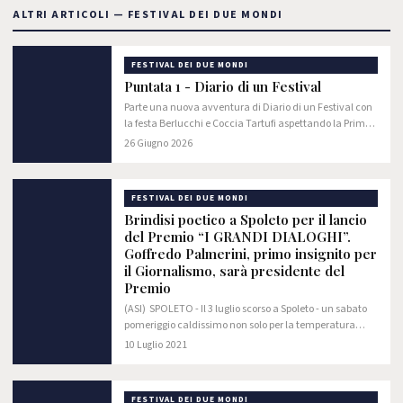
ALTRI ARTICOLI — FESTIVAL DEI DUE MONDI
FESTIVAL DEI DUE MONDI
Puntata 1 - Diario di un Festival
Parte una nuova avventura di Diario di un Festival con
la festa Berlucchi e Coccia Tartufi aspettando la Prima
al Teatro Menotti! Le parole del Direttore Artistico
26 Giugno 2026
Daniele Cipriani, del Presidente…
FESTIVAL DEI DUE MONDI
Brindisi poetico a Spoleto per il lancio
del Premio “I GRANDI DIALOGHI”.
Goffredo Palmerini, primo insignito per
il Giornalismo, sarà presidente del
Premio
(ASI) SPOLETO - Il 3 luglio scorso a Spoleto - un sabato
pomeriggio caldissimo non solo per la temperatura
attorno ai 40 gradi, quanto soprattutto per il fervore
10 Luglio 2021
delle proposte culturali…
FESTIVAL DEI DUE MONDI