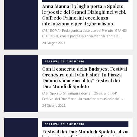
Anna Manna il 3 luglio porta a Spoleto
le poesie dei Grandi Dialoghi nel web!.
Goffredo Palmerini eccellenza
internazionale per il giornalismo
(ASI) ROMA - Protagonista assoluto del Premio I GRANDI
DIALOGHI, che la poetessa Anna Manna lancia a
sorpresa a Spoleto proprio in occasione del Festival dei
24 Giugno 2021
due Mondi, è GOFFREDO PALMERINI,…
FESTIVAL DEI DUE MONDI
Con il concerto della Budapest Festival
Orchestra e di Iván Fisher. In Piazza
Duomo s'inaugura il 64° Festival dei
Due Mondi di Spoleto
(ASI) Spoleto. S'inaugura domani 25 giugno il 64°
Festival dei Due Mondi: la maratona musicale del
primo weekend inizia con la Budapest Festival
24 Giugno 2021
Orchestra, prima orchestra in residenza, a Spoleto
sin…
FESTIVAL DEI DUE MONDI
Festival dei Due Mondi di Spoleto, al via