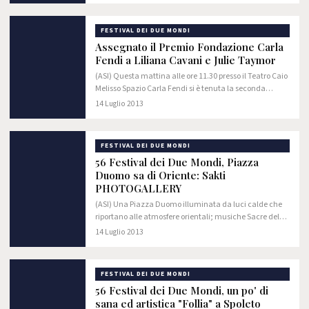
FESTIVAL DEI DUE MONDI
Assegnato il Premio Fondazione Carla
Fendi a Liliana Cavani e Julie Taymor
(ASI) Questa mattina alle ore 11.30 presso il Teatro Caio
Melisso Spazio Carla Fendi si è tenuta la seconda
edizione del Premio Fondazione Carla Fendi.
14 Luglio 2013
FESTIVAL DEI DUE MONDI
56 Festival dei Due Mondi, Piazza
Duomo sa di Oriente: Sakti
PHOTOGALLERY
(ASI) Una Piazza Duomo illuminata da luci calde che
riportano alle atmosfere orientali; musiche Sacre del
Nord dell'Indonesia intonate dalla Supanggah
14 Luglio 2013
Gamelan Orchestra accompagnate dalle danze di…
FESTIVAL DEI DUE MONDI
56 Festival dei Due Mondi, un po' di
sana ed artistica "Follia" a Spoleto