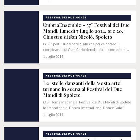
presentato il primo luglio al Festival dei…
FESTIVAL DEI DUE MONDI
UmbriaEnsemble – 57° Festival dei Due
Mondi. Lunedì 7 Luglio 2014, ore 20,
Chiostro di San Nicolò, Spoleto
(ASI) Sport. Due Mondi di Musica per celebrare il
compleanno di Gian Carlo Menotti, fondatore ed anima
per lunghi anni del Festival di Spoleto.
1 Luglio 2014
FESTIVAL DEI DUE MONDI
Le ‘stelle danzanti della ‘sesta arte’
tornano in scena al Festival dei Due
Mondi di Spoleto
(ASI) Torna in scena al Festival dei Due Mondi di Spoleto
la “Maratona di Danza-International Dance Gala”.
1 Luglio 2014
FESTIVAL DEI DUE MONDI