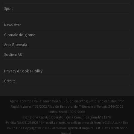
Sport
Newsletter
Giornale del giorno
Area Riservata
Sostieni ASI
Privacy e Cookie Policy
Credits
Agenzia Stampa Italia: Giornale A.S.I. - Supplemento Quotidiano di "TifoGrifo"
Registrazione N° 33/2002 Albo dei Periodici del Tribunale di Perugia 24/9/2002
autorizzato il 30/7/2009
Iscrizione Registro Operatori della Comunicazione N° 21374
Partita IVA: 03125390546 - Iscritta al registro delle imprese di Perugia C.C.I.A.A. Nr. Rea
PG 273151 Copyright © 2002 - 2026 www.agenziastampaitalia.it. Tutti i diritti sono
riservati.