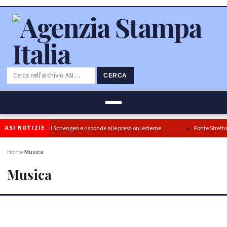
CERCA
ASI NOTIZIE
rma il blocco di Schengen e risponde alle pressioni esterne
Ponte Stretto: Turan
Home
Musica
›
Musica