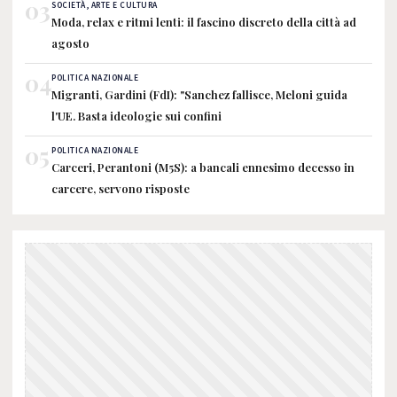
03
SOCIETÀ, ARTE E CULTURA
Moda, relax e ritmi lenti: il fascino discreto della città ad
agosto
04
POLITICA NAZIONALE
Migranti, Gardini (FdI): "Sanchez fallisce, Meloni guida
l'UE. Basta ideologie sui confini
05
POLITICA NAZIONALE
Carceri, Perantoni (M5S): a bancali ennesimo decesso in
carcere, servono risposte