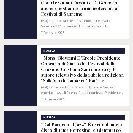
Con i teramani Fazzini e Di Gennaro
anche quest'anno la musicoterapia al
Festival di Sanremo
(ASI) Teramo - Anche quest’anno, al Festival di
Sanremo 2023 si parlerà di musicoterapia. I
musicoterapeuti teramani Nancy Fazzini e Luciano Di
7 Febbraio 2023
Gennaro rispettivamente criminologa e psicologo,…
MUSICA
Mons. Giovanni D'Ercole Presidente
Onorario di Giuria del Festival della
Canzone Cristiana Sanremo 2023 È
autore televisivo della rubrica religiosa
"Sulla Via di Damasco" Rai Tre
(ASI) Sanremo - Mons. Giovanni D'Ercole, Vescovo
emerito di Ascoli Piceno, è stato nominato Presidente
Onorario di Giuria della seconda edizione del Sanremo
30 Gennaio 2023
Cristian Music Festival 2023, Festival…
MUSICA
“Dal Barocco al Jazz”. È uscito il nuovo
disco di Luca Petrosino e Giammarco