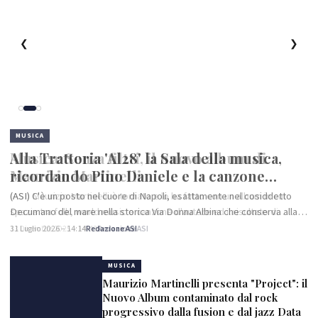
❮
❯
MUSICA
Musica: Senza filtri, il nuovo album di
Maurizio Martinelli
(ASI) Maurizio Martinelli è tornato e lo ha fatto con un album in cui
spazia tra folk, world music e canzone d'autore ed il risultato di
questo viaggio tra le note è “Senza filtri”, un disco che,…
13 Dicembre 2025 – 14:43
Redazione ASI
MUSICA
Maurizio Martinelli presenta "Project": il
Nuovo Album contaminato dal rock
progressivo dalla fusion e dal jazz Data