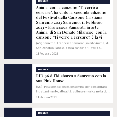
MUSICA
Anìma, con la canzone "Ti verrò a
cercare", ha vinto la seconda edizione
del Festival della Canzone Cristiana
Sanremo 2023 Sanremo, 11 Febbraio
2023 - Francesca Samarati, in arte
Anìma, di San Donato Milanese, con la
canzone "Ti verrò a cercare", è la vi
(ASI) Sanremo - Francesca Samarati, in arte Anìma, di
San Donato Milanese, con la canzone "Ti verrò a
cercare", è la vincitrice della seconda edizione del
11 Febbraio 2023
Festival della Canzone Cristiana Sanremo…
MUSICA
RID 96.8 FM sbarca a Sanremo con la
sua Pink House
(ASI) "Passione, coraggio, determinazione incontrano
Intrattenimento, attualità, cultura e musica nella città
dei fiori per raccontare la 73° edizione del Festival di
9 Febbraio 2023
Sanremo. Guidati dall’editrice…
MUSICA