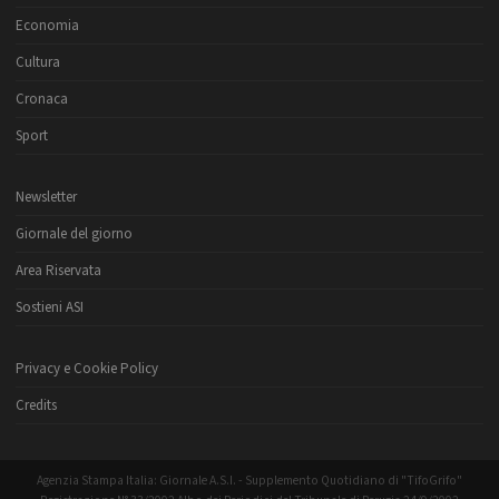
Economia
Cultura
Cronaca
Sport
Newsletter
Giornale del giorno
Area Riservata
Sostieni ASI
Privacy e Cookie Policy
Credits
Agenzia Stampa Italia: Giornale A.S.I. - Supplemento Quotidiano di "TifoGrifo"