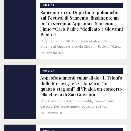
MUSICA
Sanremo 2020. Dopo tante polemiche
sul Festival di Sanremo, finalmente un
po' di serenità. Approda a Sanremo
l’inno “Caro Padre “dedicato a Giovanni
Paolo II
(ASI) Sanremo 2020. Il cantautore Fabrizio Venturi,
insieme ai Papaboys, ricorda Giovanni Paolo II. “Caro
Padre” è il brano dedicato al Santo Polacco, il quale ha
29 Gennaio 2020
conquistato il cuore di molti…
MUSICA
Approfondimenti culturali de “Il Trionfo
delle Meraviglie”. Catanzaro: "le
quattro stagioni” di Vivaldi, un concerto
alla chiesa di San Giovanni
(ASI) Le musiche di Antonio Vivaldi, il maestro del
barocco, riecheggeranno in occasione dello
straordinario concerto gratuito in programma oggi,
20 Dicembre 2019
sabato 21 dicembre, alle ore 21, alla Chiesa di San…
MUSICA