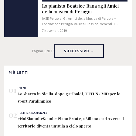
La pianista Beatrice Rana agli Amici
della musica di Perugia
(ASI) Perugia. Gli Amici della Musica di Perugia –
Fondazione Perugia Musica Classica, Venerdì 8
novembre 2019 alle ore 20:30 presso il Teatro Morlacchi
7 Novembre 2019
ospiteranno la giovane ma già straordinaria…
Pagina 1 di 15
SUCCESSIVO →
PIÙ LETTI
01
EVENTI
Lo sbarco in Sicilia, dopo garibaldi, TUTUS / MID per lo
sport Paralimpico
02
POLITICA NAZIONALE
#NoiSiamoLeScuole: Piano Estate, a Milano e ad Aversa il
territorio diventa un'aula a cielo aperto