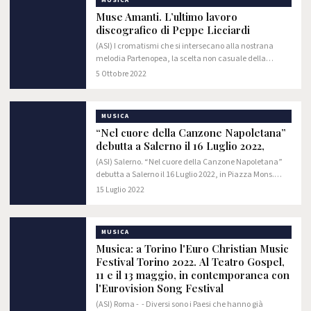
MUSICA
Muse Amanti. L’ultimo lavoro
discografico di Peppe Licciardi
(ASI) I cromatismi che si intersecano alla nostrana
melodia Partenopea, la scelta non casuale della
strumentazione che accompagna il canto fra le viscere
5 Ottobre 2022
di una napoletanità che esalta tanto la…
MUSICA
“Nel cuore della Canzone Napoletana”
debutta a Salerno il 16 Luglio 2022,
(ASI) Salerno. “Nel cuore della Canzone Napoletana”
debutta a Salerno il 16 Luglio 2022, in Piazza Mons.
Bolognini (antistante il Santuario) alle ore 21.00
15 Luglio 2022
nell’ambito dei solenni festeggiamenti in…
MUSICA
Musica: a Torino l'Euro Christian Music
Festival Torino 2022. Al Teatro Gospel,
11 e il 13 maggio, in contemporanea con
l'Eurovision Song Festival
(ASI) Roma - - Diversi sono i Paesi che hanno già