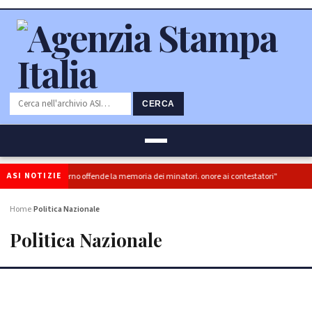
CERCA
ASI NOTIZIE
risia del governo offende la memoria dei minatori. onore ai contestatori"
Mot
Home
Politica Nazionale
›
Politica Nazionale