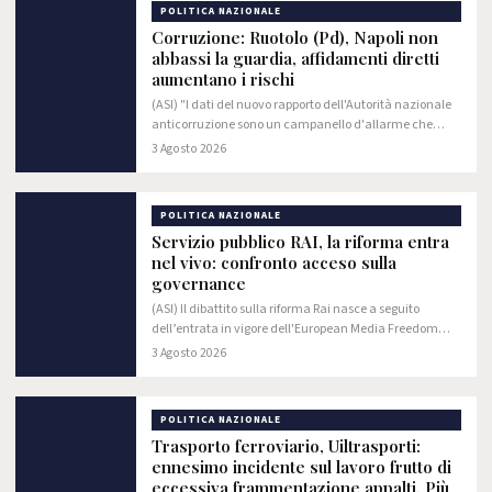
POLITICA NAZIONALE
Corruzione: Ruotolo (Pd), Napoli non
abbassi la guardia, affidamenti diretti
aumentano i rischi
(ASI) "I dati del nuovo rapporto dell'Autorità nazionale
anticorruzione sono un campanello d'allarme che
riguarda tutto il Paese e che, per Napoli e la Campania,
3 Agosto 2026
deve far riflettere ancora di più.
POLITICA NAZIONALE
Servizio pubblico RAI, la riforma entra
nel vivo: confronto acceso sulla
governance
(ASI) Il dibattito sulla riforma Rai nasce a seguito
dell’entrata in vigore dell'European Media Freedom
Act, il regolamento europeo che introduce nuove
3 Agosto 2026
garanzie per l'indipendenza editoriale e…
POLITICA NAZIONALE
Trasporto ferroviario, Uiltrasporti:
ennesimo incidente sul lavoro frutto di
eccessiva frammentazione appalti. Più