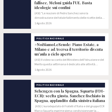
fallisce, Meloni guida l'UE. Basta
ideologie sui confini
(ASI) "​Le reazioni di Pedro Sanchez sono la
dimostrazione del totale fallimento delle ricette della
sinistra in materia di immigrazione. Mentre c'è chi
1 Agosto 2026
sbandiera l'ideologia dei confini aperti e…
POLITICA NAZIONALE
#NoiSiamoLeScuole: Piano Estate, a
Milano e ad Aversa il territorio diventa
un'aula a cielo aperto
(ASI) Il video racconto del Ministero dell'Istruzione e del
Merito questa settimana è dedicato alle attività
realizzate nell'ambito del Piano Estate dall'Istituto
1 Agosto 2026
Comprensivo "Sant'Ambrogio" di…
POLITICA NAZIONALE
Schengen con la Spagna, Squarta (FDI-
ECR): scelta giusta. Sanchez fischiato in
Spagna, applaudito dalla sinistra italiana
(ASI) L'eurodeputato di Fratelli d'Italia e del gruppo ECR
Marco Squarta esprime piena condivisione per la