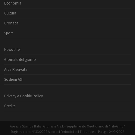
Economia
Cultura
Cronaca
Sport
Newsletter
Giornale del giorno
Area Riservata
Sostieni ASI
Privacy e Cookie Policy
Credits
Agenzia Stampa Italia: Giornale A.S.I. - Supplemento Quotidiano di "TifoGrifo"
Registrazione N° 33/2002 Albo dei Periodici del Tribunale di Perugia 24/9/2002