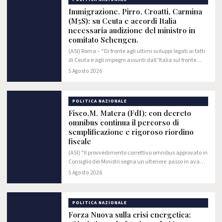
Immigrazione. Pirro, Croatti, Carmina
(M5S): su Ceuta e accordi Italia
necessaria audizione del ministro in
comitato Schengen.
(ASI) Roma – “Di fronte agli ultimi sviluppi legati ai fatti
di Ceuta e agli impegni assunti dall’Italia sul fronte
della gestione dei flussi e del controllo delle frontiere, è
5 Agosto 2026
fondamentale che il…
POLITICA NAZIONALE
Fisco,M. Matera (FdI): con decreto
omnibus continua il percorso di
semplificazione e rigoroso riordino
fiscale
(ASI) "Il provvedimento correttivo omnibus approvato in
Consiglio dei Ministri segna un ulteriore passo in avanti
nel percorso di attuazione della riforma fiscale. È la
5 Agosto 2026
dimostrazione dell'efficace…
POLITICA NAZIONALE
Forza Nuova sulla crisi energetica: