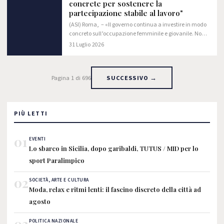
concrete per sostenere la
partecipazione stabile al lavoro"
(ASI) Roma, – «Il governo continua a investire in modo
concreto sull’occupazione femminile e giovanile. Non
con slogan, ma con misure che incidono direttamente
31 Luglio 2026
sulle scelte delle imprese e sulle…
Pagina 1 di 696
SUCCESSIVO →
PIÙ LETTI
01
EVENTI
Lo sbarco in Sicilia, dopo garibaldi, TUTUS / MID per lo
sport Paralimpico
02
SOCIETÀ, ARTE E CULTURA
Moda, relax e ritmi lenti: il fascino discreto della città ad
agosto
03
POLITICA NAZIONALE