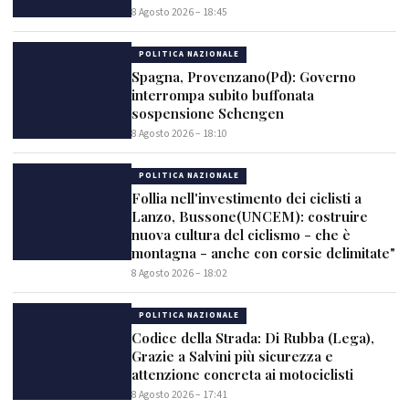
8 Agosto 2026 – 18:45
POLITICA NAZIONALE
Spagna, Provenzano(Pd): Governo
interrompa subito buffonata
sospensione Schengen
8 Agosto 2026 – 18:10
POLITICA NAZIONALE
Follia nell'investimento dei ciclisti a
Lanzo, Bussone(UNCEM): costruire
nuova cultura del ciclismo - che è
montagna - anche con corsie delimitate"
8 Agosto 2026 – 18:02
POLITICA NAZIONALE
Codice della Strada: Di Rubba (Lega),
Grazie a Salvini più sicurezza e
attenzione concreta ai motociclisti
8 Agosto 2026 – 17:41