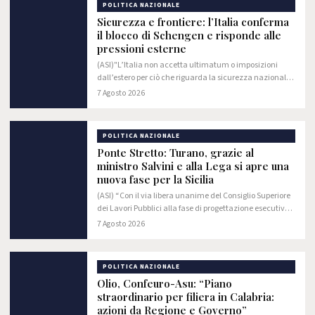
POLITICA NAZIONALE
Sicurezza e frontiere: l’Italia conferma
il blocco di Schengen e risponde alle
pressioni esterne
(ASI)"L’Italia non accetta ultimatum o imposizioni
dall’estero per ciò che riguarda la sicurezza nazionale
ed il controllo delle frontiere. Non intendiamo in nessun
7 Agosto 2026
caso rivedere la decisione di…
POLITICA NAZIONALE
Ponte Stretto: Turano, grazie al
ministro Salvini e alla Lega si apre una
nuova fase per la Sicilia
(ASI) “Con il via libera unanime del Consiglio Superiore
dei Lavori Pubblici alla fase di progettazione esecutiva
del Ponte sullo Stretto si apre un nuovo scenario per la
7 Agosto 2026
Sicilia. La realizzazione di…
POLITICA NAZIONALE
Olio, Confeuro-Asu: “Piano
straordinario per filiera in Calabria:
azioni da Regione e Governo”