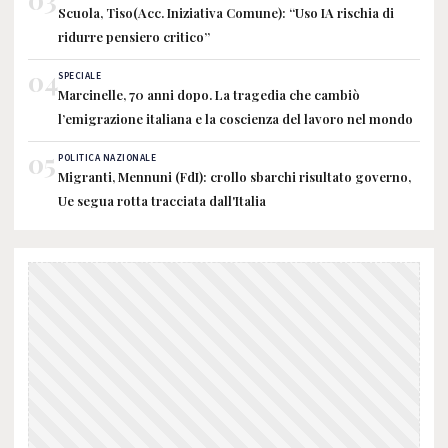
Scuola, Tiso(Acc. Iniziativa Comune): “Uso IA rischia di
ridurre pensiero critico”
04
SPECIALE
Marcinelle, 70 anni dopo. La tragedia che cambiò
l’emigrazione italiana e la coscienza del lavoro nel mondo
05
POLITICA NAZIONALE
Migranti, Mennuni (FdI): crollo sbarchi risultato governo,
Ue segua rotta tracciata dall'Italia