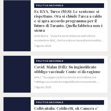
POLITICA NAZIONALE
Ex ILVA, Turco (M5S): Le sentenze si
rispettano. Ora si chiude l'area a caldo
e si apra accordo programma per il
futuro di Taranto. Quella fabbrica non è
sicura
(ASI) Roma - “A poche ore di distanza dall'ultimo
incidente in Afo2, che ha visto un lavoratore investito
da un muletto, è bene ricordare al Governo che le
7 Agosto 2026
sentenze della magistratura si rispettano.…
POLITICA NAZIONALE
Covid. Malan (FdI): Su ingiustificato
obbligo vaccinale Conte ci dà ragione
(ASI,) “Giuseppe Conte ha dovuto ammettere che
l’obbligo vaccinale era ingiustificato e irrazionale,
come Fratelli d’Italia ha sempre sostenuto. Proprio lui,
7 Agosto 2026
che ha sempre fatto votare il suo partito…
POLITICA NAZIONALE
Coltivaitalia: Coldiretti, ok Camera e’