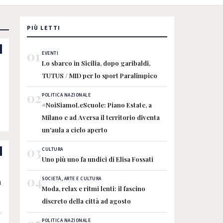
PIÙ LETTI
01
EVENTI
Lo sbarco in Sicilia, dopo garibaldi,
TUTUS / MID per lo sport Paralimpico
02
POLITICA NAZIONALE
#NoiSiamoLeScuole: Piano Estate, a
Milano e ad Aversa il territorio diventa
un'aula a cielo aperto
03
CULTURA
Uno più uno fa undici di Elisa Fossati
:
04
SOCIETÀ, ARTE E CULTURA
n
Moda, relax e ritmi lenti: il fascino
discreto della città ad agosto
a
o
POLITICA NAZIONALE