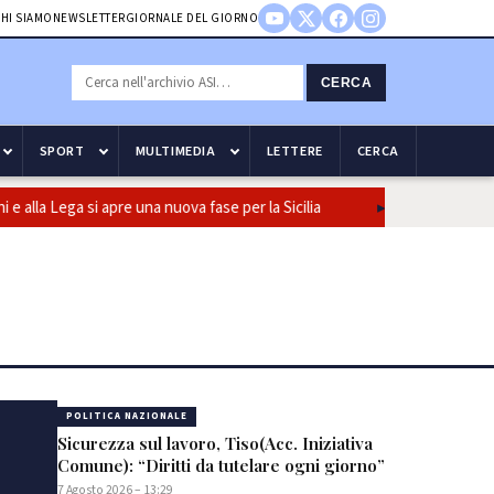
HI SIAMO
NEWSLETTER
GIORNALE DEL GIORNO
CERCA
SPORT
MULTIMEDIA
LETTERE
CERCA
Lega si apre una nuova fase per la Sicilia
Olio, Confeuro-Asu: “Pi
POLITICA NAZIONALE
Sicurezza sul lavoro, Tiso(Acc. Iniziativa
Comune): “Diritti da tutelare ogni giorno”
7 Agosto 2026 – 13:29