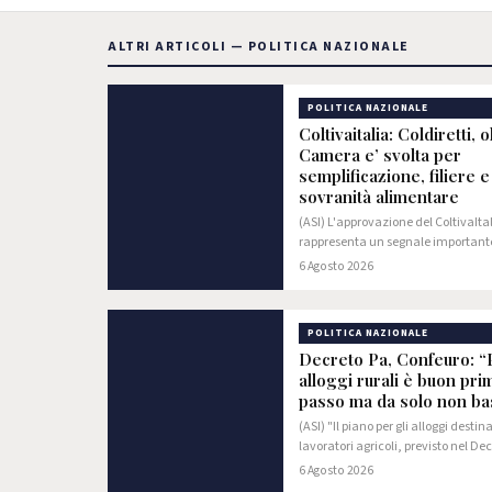
ALTRI ARTICOLI — POLITICA NAZIONALE
POLITICA NAZIONALE
Coltivaitalia: Coldiretti, o
Camera e’ svolta per
semplificazione, filiere e
sovranità alimentare
(ASI) L'approvazione del ColtivaIta
rappresenta un segnale importante
attenzione verso il mondo agricolo
6 Agosto 2026
passo concreto per rafforzare la so
alimentare del Paese, con oltre 1…
POLITICA NAZIONALE
Decreto Pa, Confeuro: “
alloggi rurali è buon pri
passo ma da solo non ba
(ASI) "Il piano per gli alloggi destina
lavoratori agricoli, previsto nel De
varato dal Consiglio dei Ministri,
6 Agosto 2026
rappresenta una buona notizia e 