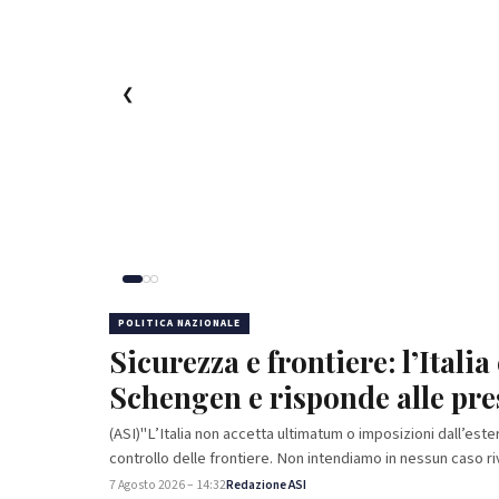
❮
POLITICA NAZIONALE
POLITICA NAZIONALE
Sicurezza e frontiere: l’Itali
Ponte Stretto: Turano, grazie 
Schengen e risponde alle pre
Lega si apre una nuova fase pe
(ASI)"L’Italia non accetta ultimatum o imposizioni dall’este
(ASI) “Con il via libera unanime del Consiglio Superiore dei
controllo delle frontiere. Non intendiamo in nessun caso r
Ponte sullo Stretto si apre un nuovo scenario per la Sicilia
7 Agosto 2026 – 14:32
7 Agosto 2026 – 13:59
Redazione ASI
Redazione ASI