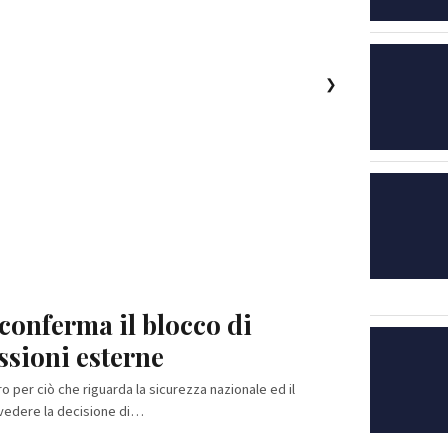
❯
a conferma il blocco di
al ministro Salvini e alla
ssioni esterne
r la Sicilia
ro per ciò che riguarda la sicurezza nazionale ed il
 Lavori Pubblici alla fase di progettazione esecutiva del
ivedere la decisione di…
. La realizzazione di…