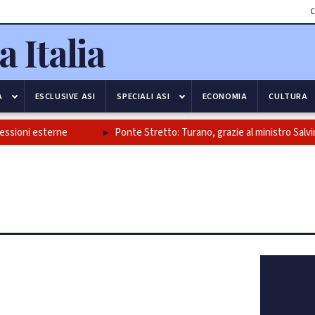
C
A
ESCLUSIVE ASI
SPECIALI ASI
ECONOMIA
CULTURA
 esterne
Ponte Stretto: Turano, grazie al ministro Salvini e alla 