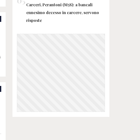
05
Carceri, Perantoni (M5S): a bancali
ennesimo decesso in carcere, servono
risposte
i
l