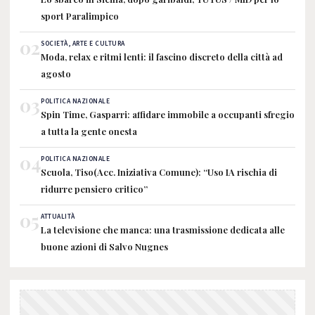
sport Paralimpico
02
SOCIETÀ, ARTE E CULTURA
Moda, relax e ritmi lenti: il fascino discreto della città ad
agosto
03
POLITICA NAZIONALE
Spin Time, Gasparri: affidare immobile a occupanti sfregio
a tutta la gente onesta
04
POLITICA NAZIONALE
Scuola, Tiso(Acc. Iniziativa Comune): “Uso IA rischia di
ridurre pensiero critico”
05
ATTUALITÀ
La televisione che manca: una trasmissione dedicata alle
buone azioni di Salvo Nugnes