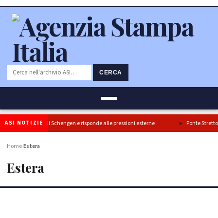
CERCA
ASI NOTIZIE
rma il blocco di Schengen e risponde alle pressioni esterne
Ponte Stretto: Turan
Home
Estera
›
Estera