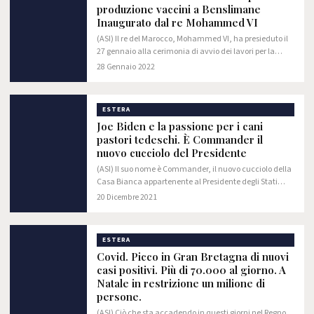
produzione vaccini a Benslimane
Inaugurato dal re Mohammed VI
(ASI) Il re del Marocco, Mohammed VI, ha presieduto il
27 gennaio alla cerimonia di avvio dei lavori per la
costruzione di un impianto per la produzione di vaccini
28 Gennaio 2022
anti-Covid-19 e di altri vaccini.…
ESTERA
Joe Biden e la passione per i cani
pastori tedeschi. È Commander il
nuovo cucciolo del Presidente
(ASI) Il suo nome è Commander, il nuovo cucciolo della
Casa Bianca appartenente al Presidente degli Stati
Uniti d’America Joe Biden. Si tratta di un pastore
20 Dicembre 2021
tedesco di appena un mese, avvistato nei…
ESTERA
Covid. Picco in Gran Bretagna di nuovi
casi positivi. Più di 70.000 al giorno. A
Natale in restrizione un milione di
persone.
(ASI) Ciò che sta accadendo in questi giorni nel Regno