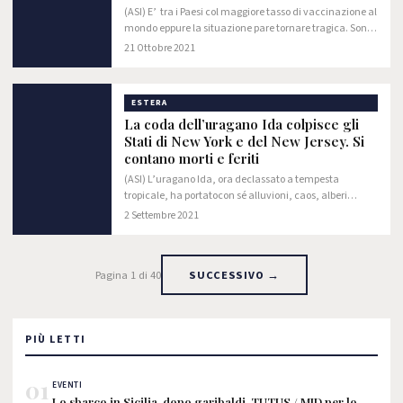
(ASI) E’ tra i Paesi col maggiore tasso di vaccinazione al
mondo eppure la situazione pare tornare tragica. Sono
stati 52.009 i contagi di Covid registrati nel Regno Unito
21 Ottobre 2021
nelle ultime 24 ore,…
ESTERA
La coda dell’uragano Ida colpisce gli
Stati di New York e del New Jersey. Si
contano morti e feriti
(ASI) L’uragano Ida, ora declassato a tempesta
tropicale, ha portatocon sé alluvioni, caos, alberi
abbattuti e cascate d’acqua all’interno delle maggiori
2 Settembre 2021
metropoli della East Coast.
Pagina 1 di 40
SUCCESSIVO →
PIÙ LETTI
01
EVENTI
Lo sbarco in Sicilia, dopo garibaldi, TUTUS / MID per lo