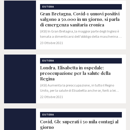
ESTERA
Gran Bretagna, Covid-1 9nuovi positivi
salgono a 50.000 in un giorno, si parla
di emergenza sanitaria cronica
(ASI) In Gran Bretagna,la maggior parte degli Inglesi è
tornata a dimenticarsi dell’obbligo della mascherina o
di qualsiasi certificato che possa attestare la propria
23 Ottobre 2021
posizione di cittadino non a…
ESTERA
Londra, Elisabetta in ospedale:
preoccupazione per la salute della
Regina
(ASI) Aumenta la preoccupazione, in tutto il Regno
Unito, per la salute di Elisabetta anche se, fonti a lei
vicine citate dai media del Regno Unito, tendono a
22 Ottobre 2021
rassicurare in merito alle sue…
ESTERA
Covid, Gb: superati i 50 mila contagi al
giorno