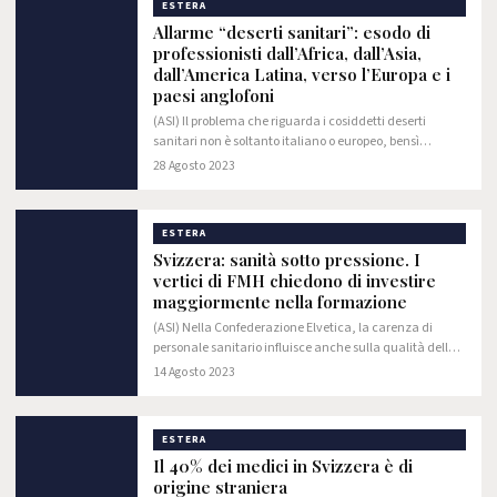
ESTERA
Allarme “deserti sanitari”: esodo di
professionisti dall’Africa, dall’Asia,
dall’America Latina, verso l’Europa e i
paesi anglofoni
(ASI) Il problema che riguarda i cosiddetti deserti
sanitari non è soltanto italiano o europeo, bensì
mondiale, ma l’Italia, rispetto ad altri Paesi, ha lacune
28 Agosto 2023
molto importanti dal punto di vista…
ESTERA
Svizzera: sanità sotto pressione. I
vertici di FMH chiedono di investire
maggiormente nella formazione
(ASI) Nella Confederazione Elvetica, la carenza di
personale sanitario influisce anche sulla qualità della
formazione post-laurea e delle cure. Inoltre, “l’elevato
14 Agosto 2023
carico amministrativo fa sì che i…
ESTERA
Il 40% dei medici in Svizzera è di
origine straniera