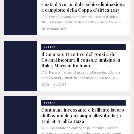
Costa d'Avorio: dal rischio eliminazione
a campione della Coppa d'Africa 2023
(ASI) Costa D'Avorio campione della coppa d’Africa
2023. Con suo coach, l’extraterrestre Emerse Faé e i suoi
bombers: Haller, Kessié e il baby bomber Simon Adingra
16 Febbraio 2024
Gli elefanti, così viene chiamata…
ESTERA
Il Comitato Direttivo dell'Amsi e del
Co-mai incontra il console tunisino in
Italia, Marwan Kalbouti
(ASI) Nei giorni scorsi, è avvenuto l’incontro ufficiale
tra il Comitato Direttivo dell'Amsi e del Co-mai, e il
console tunisino in Italia, Marwan Kalbouti. Non è un
12 Gennaio 2024
caso che il cordiale confronto si…
ESTERA
Continua l’incessante e brillante lavoro
dell’ospedale da campo allestito dagli
Emirati Arabi a Gaza
(ASI) L'ospedale da campo degli Emirati a Gaza ha
iniziato i suoi servizi medici solo da poche settimane,