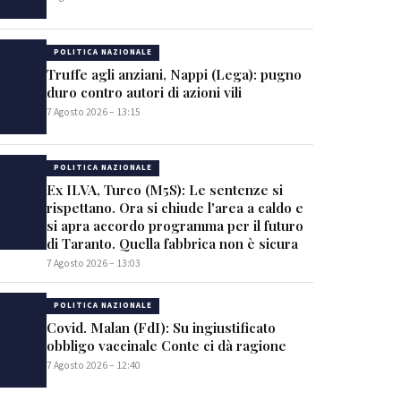
POLITICA NAZIONALE
Truffe agli anziani, Nappi (Lega): pugno
duro contro autori di azioni vili
7 Agosto 2026 – 13:15
POLITICA NAZIONALE
Ex ILVA, Turco (M5S): Le sentenze si
rispettano. Ora si chiude l'area a caldo e
si apra accordo programma per il futuro
di Taranto. Quella fabbrica non è sicura
7 Agosto 2026 – 13:03
POLITICA NAZIONALE
Covid. Malan (FdI): Su ingiustificato
obbligo vaccinale Conte ci dà ragione
7 Agosto 2026 – 12:40