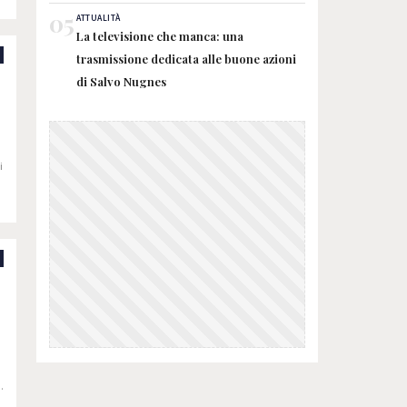
05
ATTUALITÀ
La televisione che manca: una
trasmissione dedicata alle buone azioni
di Salvo Nugnes
i
l