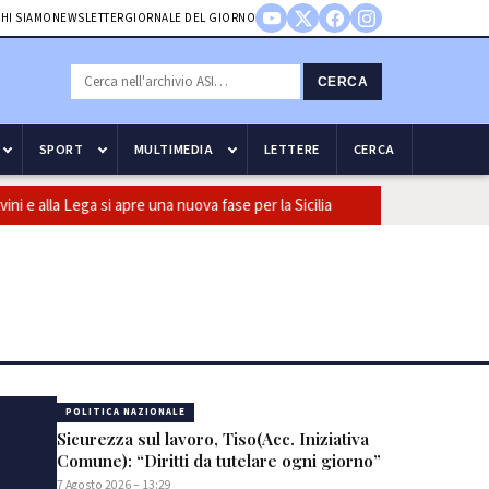
HI SIAMO
NEWSLETTER
GIORNALE DEL GIORNO
CERCA
SPORT
MULTIMEDIA
LETTERE
CERCA
la Lega si apre una nuova fase per la Sicilia
Olio, Confeuro-Asu: 
POLITICA NAZIONALE
Sicurezza sul lavoro, Tiso(Acc. Iniziativa
Comune): “Diritti da tutelare ogni giorno”
7 Agosto 2026 – 13:29