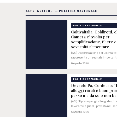
ALTRI ARTICOLI — POLITICA NAZIONALE
POLITICA NAZIONALE
Coltivaitalia: Coldiretti, o
Camera e’ svolta per
semplificazione, filiere e
sovranità alimentare
(ASI) L'approvazione del ColtivaIta
rappresenta un segnale importante
attenzione verso il mondo agricolo
6 Agosto 2026
passo concreto per rafforzare la so
alimentare del Paese, con oltre 1…
POLITICA NAZIONALE
Decreto Pa, Confeuro: “
alloggi rurali è buon pri
passo ma da solo non ba
(ASI) "Il piano per gli alloggi destina
lavoratori agricoli, previsto nel De
varato dal Consiglio dei Ministri,
6 Agosto 2026
rappresenta una buona notizia e 