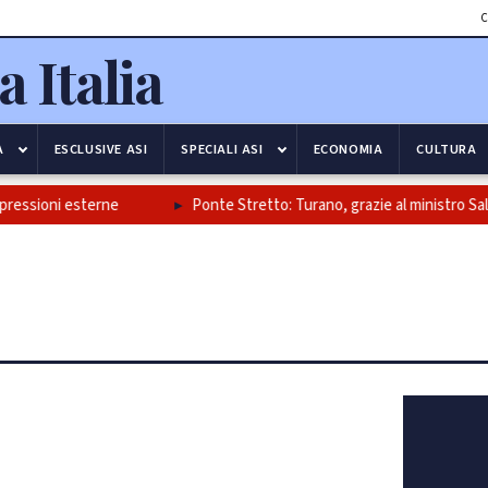
C
A
ESCLUSIVE ASI
SPECIALI ASI
ECONOMIA
CULTURA
oni esterne
Ponte Stretto: Turano, grazie al ministro Salvini e al