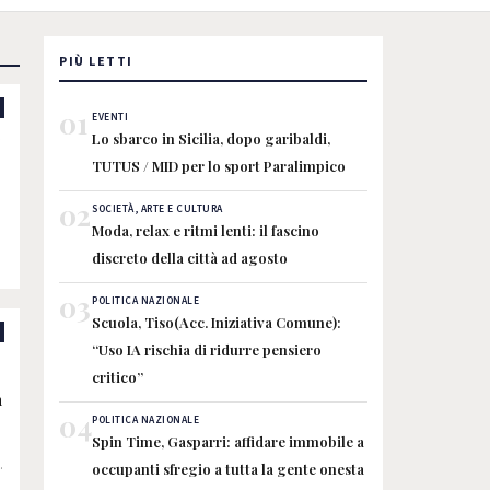
PIÙ LETTI
01
EVENTI
Lo sbarco in Sicilia, dopo garibaldi,
TUTUS / MID per lo sport Paralimpico
02
SOCIETÀ, ARTE E CULTURA
Moda, relax e ritmi lenti: il fascino
discreto della città ad agosto
03
POLITICA NAZIONALE
Scuola, Tiso(Acc. Iniziativa Comune):
“Uso IA rischia di ridurre pensiero
:
critico”
n
04
POLITICA NAZIONALE
Spin Time, Gasparri: affidare immobile a
a
occupanti sfregio a tutta la gente onesta
o