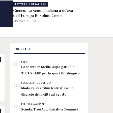
LETTERE IN REDAZIONE
Cicero: La scuola italiana a difesa
dell’Europa Rosolino Cicero
4 Marzo 2025 – 10:06
PIÙ LETTI
01
EVENTI
Lo sbarco in Sicilia, dopo garibaldi,
TUTUS / MID per lo sport Paralimpico
02
SOCIETÀ, ARTE E CULTURA
Moda, relax e ritmi lenti: il fascino
discreto della città ad agosto
03
POLITICA NAZIONALE
Scuola, Tiso(Acc. Iniziativa Comune):