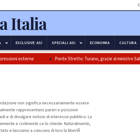
C
A
ESCLUSIVE ASI
SPECIALI ASI
ECONOMIA
CULTURA
oni esterne
Ponte Stretto: Turano, grazie al ministro Salvini e all
n redazione non significa necessariamente essere
ralmente rappresentano pareri e posizioni
adi e di divulgare notizie di interesse pubblico. La
igentemente e civilmente ce lo chiede. Naturalmente,
tato e lasciamo a ciascuno di loro la libertÃ