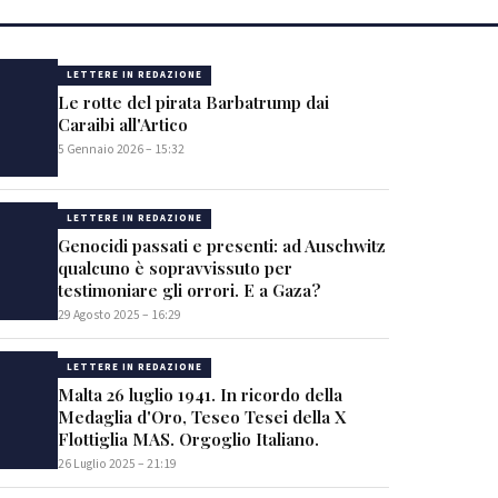
LETTERE IN REDAZIONE
Le rotte del pirata Barbatrump dai
Caraibi all'Artico
5 Gennaio 2026 – 15:32
LETTERE IN REDAZIONE
Genocidi passati e presenti: ad Auschwitz
qualcuno è sopravvissuto per
testimoniare gli orrori. E a Gaza?
29 Agosto 2025 – 16:29
LETTERE IN REDAZIONE
Malta 26 luglio 1941. In ricordo della
Medaglia d'Oro, Teseo Tesei della X
Flottiglia MAS. Orgoglio Italiano.
26 Luglio 2025 – 21:19