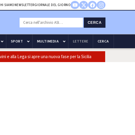
HI SIAMO
NEWSLETTER
GIORNALE DEL GIORNO
CERCA
SPORT
MULTIMEDIA
LETTERE
CERCA
a Lega si apre una nuova fase per la Sicilia
Olio, Confeuro-Asu: 