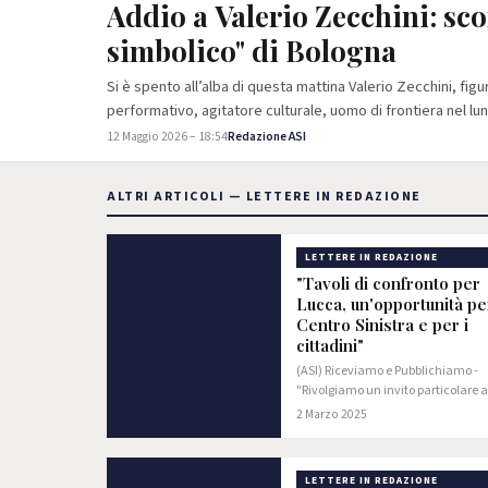
Addio a Valerio Zecchini: sc
simbolico" di Bologna
Si è spento all’alba di questa mattina Valerio Zecchini, figu
performativo, agitatore culturale, uomo di frontiera nel 
12 Maggio 2026 – 18:54
Redazione ASI
ALTRI ARTICOLI — LETTERE IN REDAZIONE
LETTERE IN REDAZIONE
"Tavoli di confronto per
Lucca, un'opportunità per
Centro Sinistra e per i
cittadini"
(ASI) Riceviamo e Pubblichiamo -
"Rivolgiamo un invito particolare a
centro sinistra, ma apriamo il conf
2 Marzo 2025
tutti quelli interessati, perché cr
che la partecipazione di tutti sia…
LETTERE IN REDAZIONE