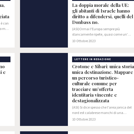
na,
La doppia morale della UE:
gli abitanti di Israele hanno
ciata
diritto a difendersi, quelli del
Donbass no.
 è con
to ma
(ASI)Ormai l'Europa sempre più
stancamente ripete, quasi come un'
intelligenza artificiale, il solito
10 Ottobre 2023
atteggiamento ambiguo, al quale
all'occorrenza si fa ricorso: quello di dare
due chiavi…
LETTERE IN REDAZIONE
ono
Crotone e Sibari: unica storia
i e
unica destinazione. Mappare
un percorso turistico-
culturale comune per
tracciare un'offerta
identitaria vincente e
destagionalizzata
tteremo
 ci
(ASI) Si dice spesso che l'area jonica del
nord est calabrese manchi di una
destinazione e di un'offerta culturale
10 Ottobre 2023
ricca, atta ad attrarre flussi di visitatori
anche in periodi non tipicamente legati