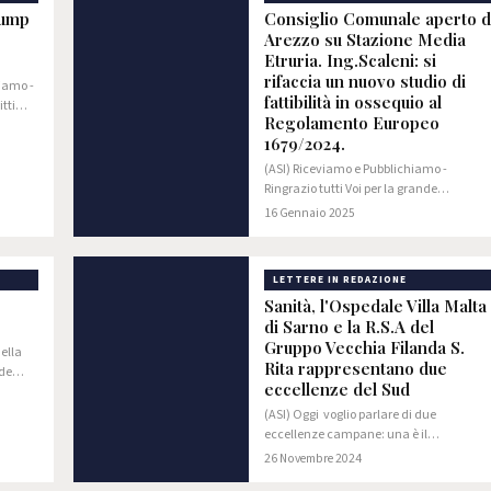
rump
Consiglio Comunale aperto d
Arezzo su Stazione Media
Etruria. Ing.Scaleni: si
rifaccia un nuovo studio di
iamo -
fattibilità in ossequio al
tti
Regolamento Europeo
lia)
1679/2024.
ciate
(ASI) Riceviamo e Pubblichiamo -
Ringrazio tutti Voi per la grande
occasione che mi viene concessa nel
16 Gennaio 2025
partecipare a questo consesso. Se siamo
qui tutti insieme, è per un solo obbiettivo:
decidere il…
LETTERE IN REDAZIONE
Sanità, l'Ospedale Villa Malta
di Sarno e la R.S.A del
Gruppo Vecchia Filanda S.
ella
Rita rappresentano due
ede
eccellenze del Sud
 è
 alcuna
(ASI) Oggi voglio parlare di due
 che si
eccellenze campane: una è il
Dipartimento di Cardiologia
26 Novembre 2024
dell'Ospedale Villa Malta di Sarno,