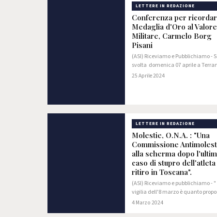
sistema…
LETTERE IN REDAZIONE
Conferenza per ricordar
Medaglia d'Oro al Valore
Militare, Carmelo Borg
Pisani
(ASI) Riceviamo e Pubblichiamo - Si
svolta domenica 07 aprile a Terr
Bracciolini /loc. Cicogna la confer
25 Aprile 2024
organizzata da esperti ed ex milita
Marina Militare per ricordare e…
LETTERE IN REDAZIONE
Molestie, O.N.A. : "Una
Commissione Antimolest
alla scherma dopo l'ulti
caso di stupro dell'atleta
ritiro in Toscana".
(ASI) Riceviamo e pubblichiamo - " 
vigilia dell'8 marzo è quanto prop
l'Osservatorio Nazionale Antimole
4 Marzo 2024
presente al Dipartimento Sport del