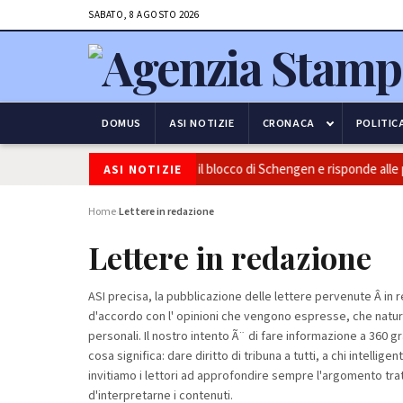
SABATO, 8 AGOSTO 2026
DOMUS
ASI NOTIZIE
CRONACA
POLITIC
e frontiere: l’Italia conferma il blocco di Schengen e risponde alle pressi
ASI NOTIZIE
Home
Lettere in redazione
›
Lettere in redazione
ASI precisa, la pubblicazione delle lettere pervenute Â i
d'accordo con l' opinioni che vengono espresse, che natu
personali. Il nostro intento Ã¨ di fare informazione a 360 gr
cosa significa: dare diritto di tribuna a tutti, a chi intell
invitiamo i lettori ad approfondire sempre l'argomento trat
d'interpretarne i contenuti.