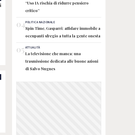
“Uso IA rischia di ridurre pensiero
i
critico”
04
POLITICA NAZIONALE
Spin Time, Gasparri: affidare immobile a
occupanti sfregio a tutta la gente onesta
05
ATTUALITÀ
La televisione che manca: una
trasmissione dedicata alle buone azioni
di Salvo Nugnes