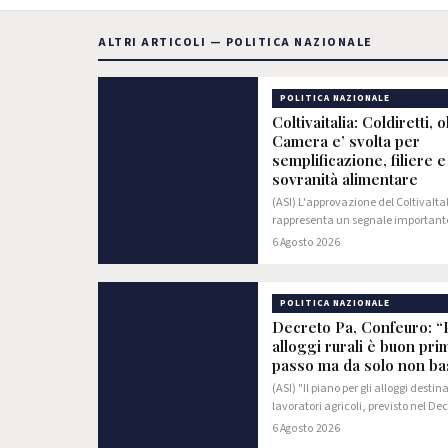
ALTRI ARTICOLI — POLITICA NAZIONALE
POLITICA NAZIONALE
Coltivaitalia: Coldiretti, o
Camera e’ svolta per
semplificazione, filiere e
sovranità alimentare
(ASI) L'approvazione del ColtivaIta
rappresenta un segnale importante
attenzione verso il mondo agricolo
6 Agosto 2026
passo concreto per rafforzare la so
alimentare del Paese, con oltre 1…
POLITICA NAZIONALE
Decreto Pa, Confeuro: “
alloggi rurali è buon pri
passo ma da solo non ba
(ASI) "Il piano per gli alloggi destina
lavoratori agricoli, previsto nel De
varato dal Consiglio dei Ministri,
6 Agosto 2026
rappresenta una buona notizia e 