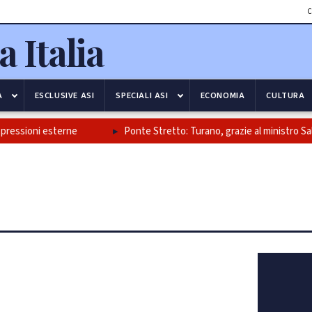
C
A
ESCLUSIVE ASI
SPECIALI ASI
ECONOMIA
CULTURA
oni esterne
Ponte Stretto: Turano, grazie al ministro Salvini e al