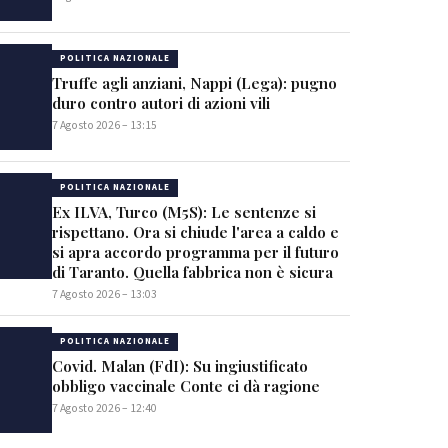
POLITICA NAZIONALE
Truffe agli anziani, Nappi (Lega): pugno
duro contro autori di azioni vili
7 Agosto 2026 – 13:15
POLITICA NAZIONALE
Ex ILVA, Turco (M5S): Le sentenze si
rispettano. Ora si chiude l'area a caldo e
si apra accordo programma per il futuro
di Taranto. Quella fabbrica non è sicura
7 Agosto 2026 – 13:03
POLITICA NAZIONALE
Covid. Malan (FdI): Su ingiustificato
obbligo vaccinale Conte ci dà ragione
7 Agosto 2026 – 12:40