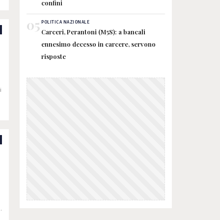
confini
05
POLITICA NAZIONALE
Carceri, Perantoni (M5S): a bancali
ennesimo decesso in carcere, servono
risposte
i
l