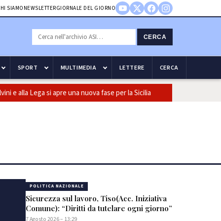
HI SIAMO
NEWSLETTER
GIORNALE DEL GIORNO
CERCA
SPORT
MULTIMEDIA
LETTERE
CERCA
la Lega si apre una nuova fase per la Sicilia
Olio, Confeuro-Asu: 
POLITICA NAZIONALE
Sicurezza sul lavoro, Tiso(Acc. Iniziativa
Comune): “Diritti da tutelare ogni giorno”
7 Agosto 2026 – 13:29