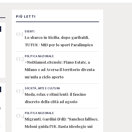
PIÙ LETTI
01
EVENTI
Lo sbarco in Sicilia, dopo garibaldi,
TUTUS / MID per lo sport Paralimpico
02
POLITICA NAZIONALE
#NoiSiamoLeScuole: Piano Estate, a
Milano e ad Aversa il territorio diventa
un'aula a cielo aperto
03
SOCIETÀ, ARTE E CULTURA
Moda, relax e ritmi lenti: il fascino
:
discreto della città ad agosto
n
04
POLITICA NAZIONALE
Migranti, Gardini (FdI): "Sanchez fallisce,
a
Meloni guida l'UE. Basta ideologie sui
o