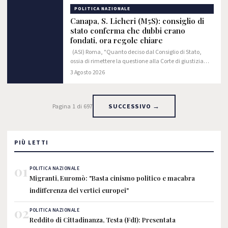
POLITICA NAZIONALE
Canapa, S. Licheri (M5S): consiglio di
stato conferma che dubbi erano
fondati, ora regole chiare
(ASI) Roma, "Quanto deciso dal Consiglio di Stato,
ossia di rimettere la questione alla Corte di giustizia
dell'Unione europea, conferma che i dubbi sulla
3 Agosto 2026
disciplina introdotta dal Governo erano…
Pagina 1 di 697
SUCCESSIVO →
PIÙ LETTI
01
POLITICA NAZIONALE
Migranti, Euromò: "Basta cinismo politico e macabra
indifferenza dei vertici europei"
02
POLITICA NAZIONALE
Reddito di Cittadinanza, Testa (FdI): Presentata