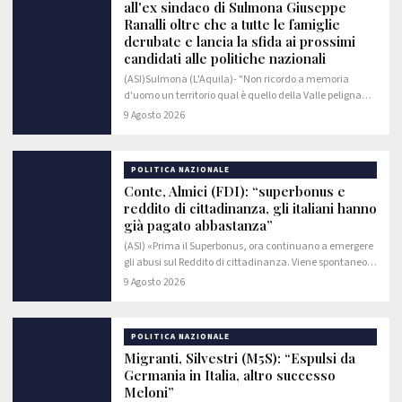
all'ex sindaco di Sulmona Giuseppe
Ranalli oltre che a tutte le famiglie
derubate e lancia la sfida ai prossimi
candidati alle politiche nazionali
(ASI)Sulmona (L'Aquila)- "Non ricordo a memoria
d'uomo un territorio qual è quello della Valle peligna
così preso d'assalto da criminali che giorno dopo
9 Agosto 2026
giorno, anno dopo anno, diventano sempre più…
POLITICA NAZIONALE
Conte, Almici (FDI): “superbonus e
reddito di cittadinanza, gli italiani hanno
già pagato abbastanza”
(ASI) «Prima il Superbonus, ora continuano a emergere
gli abusi sul Reddito di cittadinanza. Viene spontaneo
chiedersi: cos’altro potrebbero combinare Conte e i
9 Agosto 2026
Cinque Stelle se tornassero al Governo?
POLITICA NAZIONALE
Migranti, Silvestri (M5S): “Espulsi da
Germania in Italia, altro successo
Meloni”