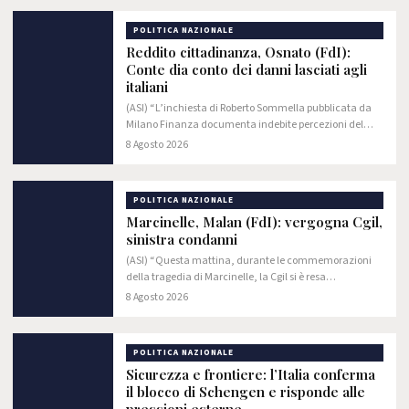
POLITICA NAZIONALE
Reddito cittadinanza, Osnato (FdI):
Conte dia conto dei danni lasciati agli
italiani
(ASI) “L’inchiesta di Roberto Sommella pubblicata da
Milano Finanza documenta indebite percezioni del
Reddito di cittadinanza per circa 1,5 miliardi di euro.
8 Agosto 2026
Un dato che dovrebbe indurre Giuseppe…
POLITICA NAZIONALE
Marcinelle, Malan (FdI): vergogna Cgil,
sinistra condanni
(ASI) “Questa mattina, durante le commemorazioni
della tragedia di Marcinelle, la Cgil si è resa
protagonista di un ignobile teatrino. I suoi
8 Agosto 2026
rappresentanti si sono voltati di spalle mentre il…
POLITICA NAZIONALE
Sicurezza e frontiere: l’Italia conferma
il blocco di Schengen e risponde alle