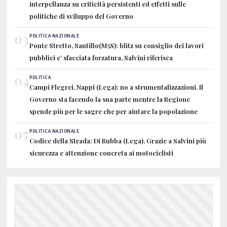
interpellanza su criticità persistenti ed effetti sulle
politiche di sviluppo del Governo
03
POLITICA NAZIONALE
Ponte Stretto, Santillo(M5S): blitz su consiglio dei lavori
pubblici e’ sfacciata forzatura, Salvini riferisca
04
POLITICA
Campi Flegrei, Nappi (Lega): no a strumentalizzazioni. Il
Governo sta facendo la sua parte mentre la Regione
spende più per le sagre che per aiutare la popolazione
05
POLITICA NAZIONALE
Codice della Strada: Di Rubba (Lega), Grazie a Salvini più
sicurezza e attenzione concreta ai motociclisti