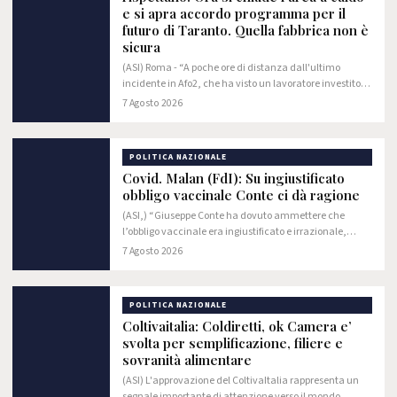
e si apra accordo programma per il
futuro di Taranto. Quella fabbrica non è
sicura
(ASI) Roma - “A poche ore di distanza dall'ultimo
incidente in Afo2, che ha visto un lavoratore investito
da un muletto, è bene ricordare al Governo che le
7 Agosto 2026
sentenze della magistratura si rispettano.…
POLITICA NAZIONALE
Covid. Malan (FdI): Su ingiustificato
obbligo vaccinale Conte ci dà ragione
(ASI,) “Giuseppe Conte ha dovuto ammettere che
l’obbligo vaccinale era ingiustificato e irrazionale,
come Fratelli d’Italia ha sempre sostenuto. Proprio lui,
7 Agosto 2026
che ha sempre fatto votare il suo partito…
POLITICA NAZIONALE
Coltivaitalia: Coldiretti, ok Camera e’
svolta per semplificazione, filiere e
sovranità alimentare
(ASI) L'approvazione del ColtivaItalia rappresenta un
segnale importante di attenzione verso il mondo