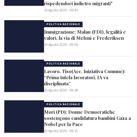
rispedendoci indietro migranti"
10 Agosto 2026 – 09:43
POLITICA NAZIONALE
Immigrazione: Malan (FDI), legalità e
valori, la via di Meloni e Frederiksen
10 Agosto 2026 – 09:36
POLITICA NAZIONALE
Lavoro, Tiso(Acc. Iniziativa Comune):
“Prima tutela lavoratori, IA va
disciplinata”
10 Agosto 2026 – 09:28
POLITICA NAZIONALE
Mori (PD): Donne Democratiche
sostengono candidatura bambini Gaza a
Nobel per la Pace
10 Agosto 2026 – 09:15