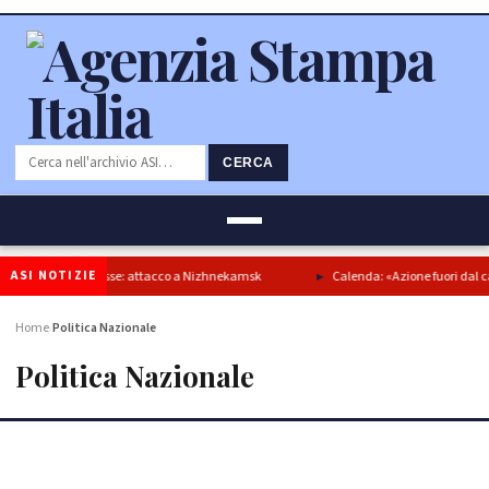
CERCA
ASI NOTIZIE
 energetiche russe: attacco a Nizhnekamsk
Calenda: «Azione fuori dal campo l
Home
Politica Nazionale
›
Politica Nazionale