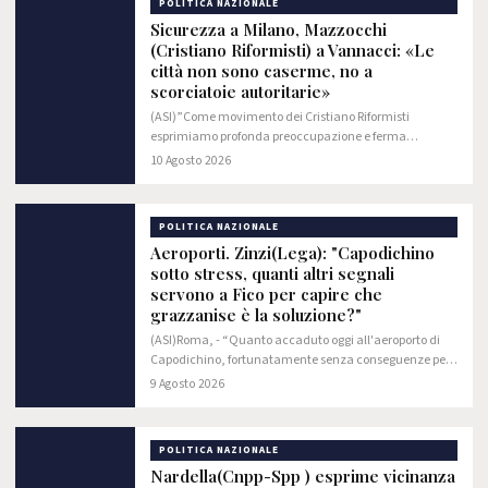
POLITICA NAZIONALE
Sicurezza a Milano, Mazzocchi
(Cristiano Riformisti) a Vannacci: «Le
città non sono caserme, no a
scorciatoie autoritarie»
(ASI)”Come movimento dei Cristiano Riformisti
esprimiamo profonda preoccupazione e ferma
contrarietà rispetto alle ultime dichiarazioni del
10 Agosto 2026
Generale Roberto Vannacci in merito alla scelta del…
POLITICA NAZIONALE
Aeroporti. Zinzi(Lega): "Capodichino
sotto stress, quanti altri segnali
servono a Fico per capire che
grazzanise è la soluzione?"
(ASI)Roma, - “Quanto accaduto oggi all'aeroporto di
Capodichino, fortunatamente senza conseguenze per i
passeggeri, merita innanzitutto che siano accertate
9 Agosto 2026
con precisione dinamica ed eventuali…
POLITICA NAZIONALE
Nardella(Cnpp-Spp ) esprime vicinanza