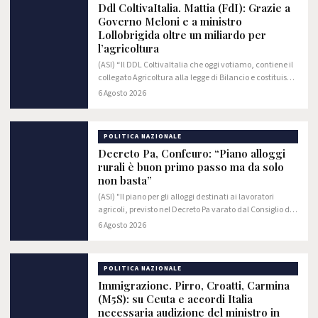
Ddl ColtivaItalia. Mattia (FdI): Grazie a
Governo Meloni e a ministro
Lollobrigida oltre un miliardo per
l’agricoltura
(ASI) “Il DDL ColtivaItalia che oggi votiamo, contiene il
collegato Agricoltura alla legge di Bilancio e costituisce
il piano triennale del Governo Meloni per consolidare il
6 Agosto 2026
futuro del comparto…
POLITICA NAZIONALE
Decreto Pa, Confeuro: “Piano alloggi
rurali è buon primo passo ma da solo
non basta”
(ASI) "Il piano per gli alloggi destinati ai lavoratori
agricoli, previsto nel Decreto Pa varato dal Consiglio dei
Ministri, rappresenta una buona notizia e un primo
6 Agosto 2026
segnale concreto nella lotta al…
POLITICA NAZIONALE
Immigrazione. Pirro, Croatti, Carmina
(M5S): su Ceuta e accordi Italia
necessaria audizione del ministro in