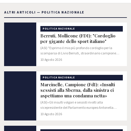
ALTRI ARTICOLI — POLITICA NAZIONALE
POLITICA NAZIONALE
Berruti, Mollicone (FDI): "Cordoglio
per gigante dello sport italiano"
(ASI) "Esprimo il mio più profondo cordoglio per la
scomparsa di Livio Berruti, straordinario campione
olimpico a Roma 1960 e icona intramontabile
10 Agosto 2026
dell'atletica leggera".
POLITICA NAZIONALE
Marcinelle, Campione (FdI): «Insulti
sessisti alla Sberna, dalla sinistra ci
aspettiamo una condanna netta»
(ASI)«Gli insulti volgari e sessisti rivolti alla
vicepresidente del Parlamento europeo Antonella
Sberna, riferiti dal presidente del Senato Ignazio La
10 Agosto 2026
Russa dopo la commemorazione di Marcinelle,…