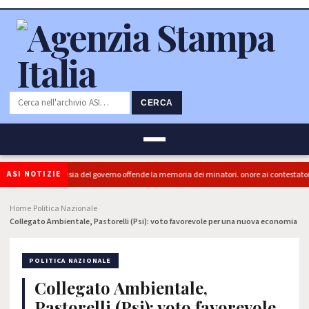
CERCA
ASI NOTIZIE
ra (PRC): "L'Ipocrisia del governo offende la memoria dei minatori. onore ai contestatori"
Home
Politica Nazionale
›
›
Collegato Ambientale, Pastorelli (Psi): voto favorevole per una nuova economia
POLITICA NAZIONALE
Collegato Ambientale,
Pastorelli (Psi): voto favorevole