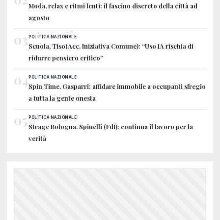
Moda, relax e ritmi lenti: il fascino discreto della città ad
agosto
03
POLITICA NAZIONALE
Scuola, Tiso(Acc. Iniziativa Comune): “Uso IA rischia di
ridurre pensiero critico”
04
POLITICA NAZIONALE
Spin Time, Gasparri: affidare immobile a occupanti sfregio
a tutta la gente onesta
05
POLITICA NAZIONALE
Strage Bologna. Spinelli (FdI): continua il lavoro per la
verità