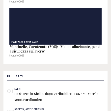
8 Agosto 2026
POLITICA NAZIONALE
Marcinelle, Carotenuto (M5S): “Meloni allucinante, pensi
a sicurezza su lavoro”
8 Agosto 2026
PIÙ LETTI
01
EVENTI
Lo sbarco in Sicilia, dopo garibaldi, TUTUS / MID per lo
sport Paralimpico
02
SOCIETÀ, ARTE E CULTURA