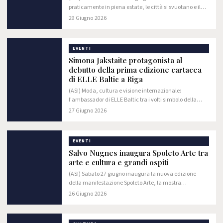
praticamente in piena estate, le città si svuotano e il
desiderio di leggerezza comincia a farsi largo tra ferie
29 Giugno 2026
pianificate e sguardi rivolti al mare.…
EVENTI
Simona Jakstaite protagonista al
debutto della prima edizione cartacea
di ELLE Baltic a Riga
(ASI) Moda, cultura e visione internazionale:
l'ambassador di ELLE Baltic tra i volti simbolo della
serata inaugurale. RIGA – Tra i volti più fotografati e
27 Giugno 2026
apprezzati della serata dedicata al lancio…
EVENTI
Salvo Nugnes inaugura Spoleto Arte tra
arte e cultura e grandi ospiti
(ASI) Sabato 27 giugno inaugura la nuova edizione
della manifestazione Spoleto Arte, la mostra
internazionale curata da Salvo Nugnes, scrittore,
26 Giugno 2026
giornalista e manager della cultura, nella suggestiva…