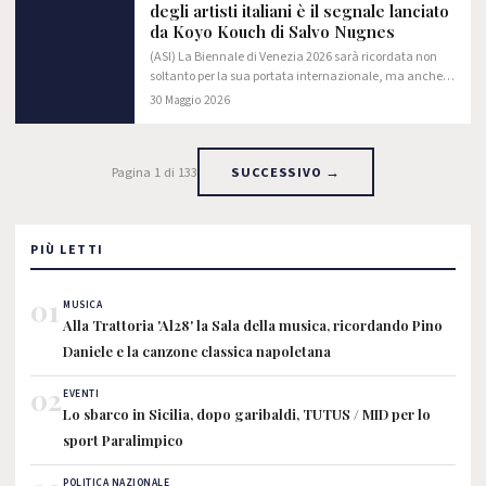
degli artisti italiani è il segnale lanciato
da Koyo Kouch di Salvo Nugnes
(ASI) La Biennale di Venezia 2026 sarà ricordata non
soltanto per la sua portata internazionale, ma anche
per una scelta che ha inevitabilmente acceso il
30 Maggio 2026
dibattito nel mondo dell’arte: l’assenza…
Pagina 1 di 133
SUCCESSIVO →
PIÙ LETTI
01
MUSICA
Alla Trattoria 'Al28' la Sala della musica, ricordando Pino
Daniele e la canzone classica napoletana
02
EVENTI
Lo sbarco in Sicilia, dopo garibaldi, TUTUS / MID per lo
sport Paralimpico
POLITICA NAZIONALE