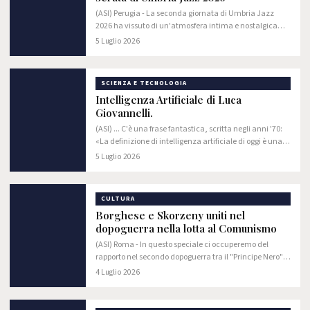
(ASI) Perugia - La seconda giornata di Umbria Jazz
2026 ha vissuto di un'atmosfera intima e nostalgica
grazie al concerto del gruppo musicale Perigeo.
5 Luglio 2026
Certamente si è trattato di un evento forse meno…
SCIENZA E TECNOLOGIA
Intelligenza Artificiale di Luca
Giovannelli.
(ASI) ... C'è una frase fantastica, scritta negli anni '70:
«La definizione di intelligenza artificiale di oggi è una
macchina in grado di effettuare una mossa perfetta a
5 Luglio 2026
scacchi mentre la stanza va…
CULTURA
Borghese e Skorzeny uniti nel
dopoguerra nella lotta al Comunismo
(ASI) Roma - In questo speciale ci occuperemo del
rapporto nel secondo dopoguerra tra il "Principe Nero"
Junio Valerio Borghese (Comandante della X Flottiglia
4 Luglio 2026
Mas) e l'ex ufficiale delle Waffen-SS…