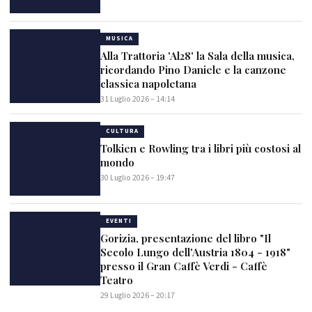
MUSICA
Alla Trattoria 'Al28' la Sala della musica,
ricordando Pino Daniele e la canzone
classica napoletana
31 Luglio 2026 – 14:14
CULTURA
Tolkien e Rowling tra i libri più costosi al
mondo
30 Luglio 2026 – 19:47
EVENTI
Gorizia, presentazione del libro "Il
Secolo Lungo dell'Austria 1804 - 1918"
presso il Gran Caffè Verdi - Caffè
Teatro
29 Luglio 2026 – 20:17