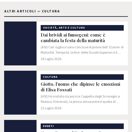
ALTRI ARTICOLI — CULTURA
SOCIETÀ, ARTE E CULTURA
Dai brividi ai fumogeni: come è
cambiata la festa della maturità
(ASI) Con luglio si sono concluse le provie dell’ Esame di
Maturità. Tempo fa la fine delle Scuole Superiori e il
relativo esame era un rito di passaggio silenzioso, quasi
26 Luglio 2026
solenne. Si usciva da…
CULTURA
Giotto, l’uomo che dipinse le emozioni
di Elisa Fossati
(ASI) Ho visitato da poco la Cappella degli Scrovegni a
Padova. Entrando, la prima sensazione è quella di
sentirsi avvolti dal colore. Gli affreschi di Giotto
21 Luglio 2026
ricoprono quasi ogni parete e raccontano…
EVENTI