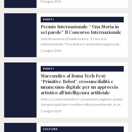
Edizione del Premio Internazionale "Gabriele
8 Giugno 2026
d'Annunzio Vate d'Italia" 2025/2026,…
EVENTI
Premio Internazionale “ Una Storia in
sei parole” Il Concorso Internazionale
(ASI) Riceviamo e Pubblichiamo - Il Concorso
Internazionale “Una Storia in sei parole è organizzato
dal Ministero della Cultura della Repubblica Islamica
5 Giugno 2026
dell'Iran.
EVENTI
Marcondiro al Roma Tech Fest:
“Primitive Robot”, crossmedialità e
umanesimo digitale per un approccio
artistico all’intelligenza artificiale
(ASI) La crossmedialità e l’umanesimo digitale: questi i
due principali temi che Marco Marchese Borrelli, in arte
Marcondiro, affronterà n
5 Giugno 2026
CULTURA