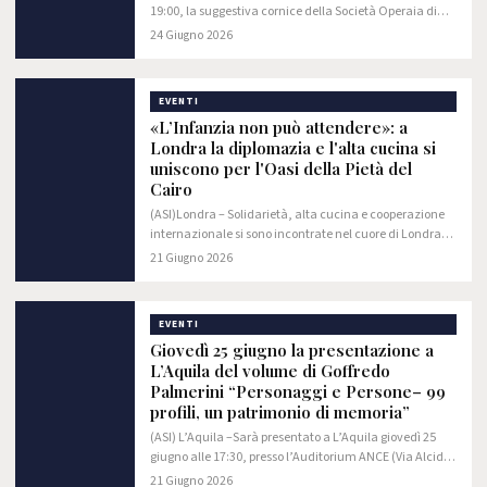
19:00, la suggestiva cornice della Società Operaia di
Mutuo Soccorso ( in Piazza G. D’Albenzio, 1 a Spoltore)
24 Giugno 2026
ospiterà la presentazione del libro…
EVENTI
«L’Infanzia non può attendere»: a
Londra la diplomazia e l'alta cucina si
uniscono per l'Oasi della Pietà del
Cairo
(ASI)Londra – Solidarietà, alta cucina e cooperazione
internazionale si sono incontrate nel cuore di Londra
per una serata straordinaria all’insegna della
21 Giugno 2026
speranza.
EVENTI
Giovedì 25 giugno la presentazione a
L’Aquila del volume di Goffredo
Palmerini “Personaggi e Persone– 99
profili, un patrimonio di memoria”
(ASI) L’Aquila –Sarà presentato a L’Aquila giovedì 25
giugno alle 17:30, presso l’Auditorium ANCE (Via Alcide
De Gasperi, 60) il nuovo libro di Goffredo
21 Giugno 2026