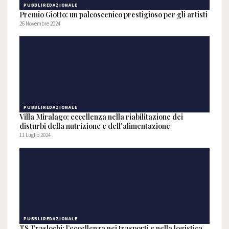
PUBBLIREDAZIONALE
Premio Giotto: un palcoscenico prestigioso per gli artisti
26 Novembre 2024
PUBBLIREDAZIONALE
Villa Miralago: eccellenza nella riabilitazione dei
disturbi della nutrizione e dell'alimentazione
11 Luglio 2024
PUBBLIREDAZIONALE
TS Traslochi: l’eccellenza nei trasporti e nella logistica