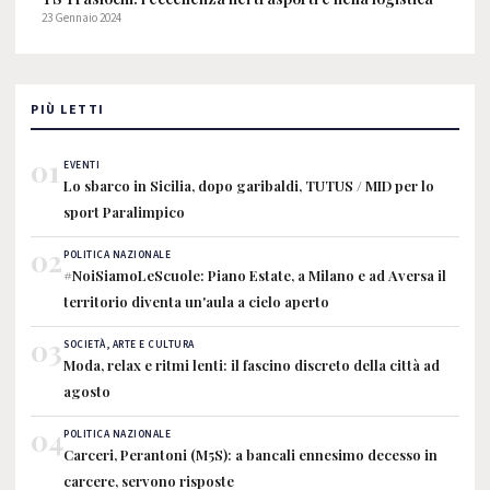
23 Gennaio 2024
PIÙ LETTI
01
EVENTI
Lo sbarco in Sicilia, dopo garibaldi, TUTUS / MID per lo
sport Paralimpico
02
POLITICA NAZIONALE
#NoiSiamoLeScuole: Piano Estate, a Milano e ad Aversa il
territorio diventa un'aula a cielo aperto
03
SOCIETÀ, ARTE E CULTURA
Moda, relax e ritmi lenti: il fascino discreto della città ad
agosto
04
POLITICA NAZIONALE
Carceri, Perantoni (M5S): a bancali ennesimo decesso in
carcere, servono risposte