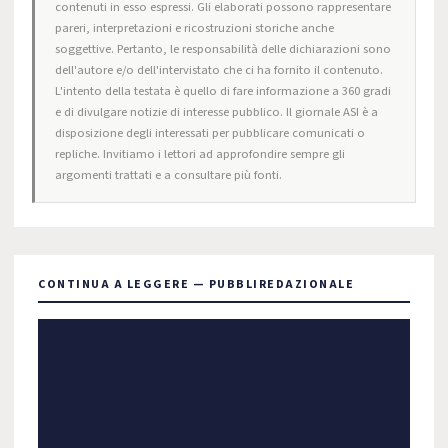
contenuti in esso espressi. Gli elaborati possono rappresentare
pareri, interpretazioni e ricostruzioni storiche anche
soggettive. Pertanto, le responsabilità delle dichiarazioni sono
dell'autore e/o dell'intervistato che ci ha fornito il contenuto.
L'intento della testata è quello di fare informazione a 360 gradi
e di divulgare notizie di interesse pubblico. Il giornale ASI è a
disposizione degli interessati per pubblicare comunicati o
repliche. Invitiamo i lettori ad approfondire sempre gli
argomenti trattati e a consultare più fonti.
CONTINUA A LEGGERE — PUBBLIREDAZIONALE