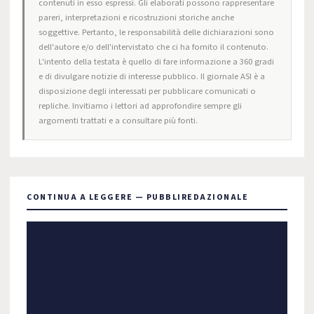
contenuti in esso espressi. Gli elaborati possono rappresentare
pareri, interpretazioni e ricostruzioni storiche anche
soggettive. Pertanto, le responsabilità delle dichiarazioni sono
dell'autore e/o dell'intervistato che ci ha fornito il contenuto.
L'intento della testata è quello di fare informazione a 360 gradi
e di divulgare notizie di interesse pubblico. Il giornale ASI è a
disposizione degli interessati per pubblicare comunicati o
repliche. Invitiamo i lettori ad approfondire sempre gli
argomenti trattati e a consultare più fonti.
CONTINUA A LEGGERE — PUBBLIREDAZIONALE