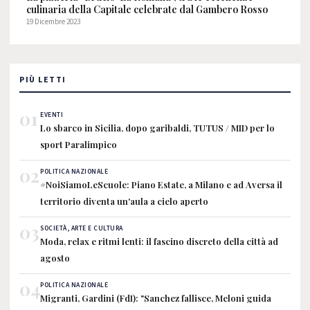
culinaria della Capitale celebrate dal Gambero Rosso
19 Dicembre 2023
PIÙ LETTI
01
EVENTI
Lo sbarco in Sicilia, dopo garibaldi, TUTUS / MID per lo
sport Paralimpico
02
POLITICA NAZIONALE
#NoiSiamoLeScuole: Piano Estate, a Milano e ad Aversa il
territorio diventa un'aula a cielo aperto
03
SOCIETÀ, ARTE E CULTURA
Moda, relax e ritmi lenti: il fascino discreto della città ad
agosto
04
POLITICA NAZIONALE
Migranti, Gardini (FdI): "Sanchez fallisce, Meloni guida