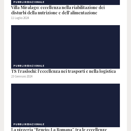
PUBBLIREDAZIONALE
Villa Miralago: eccellenza nella riabilitazione dei
disturbi della nutrizione e dell'alimentazione
11 Luglio 2024
PUBBLIREDAZIONALE
TS Traslochi: l’eccellenza nei trasporti e nella logistica
23 Gennaio 2024
PUBBLIREDAZIONALE
La pizzeria “Brucio-La Romana”, tra le eccellenze