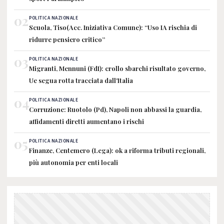
02
POLITICA NAZIONALE
Scuola, Tiso(Acc. Iniziativa Comune): “Uso IA rischia di
ridurre pensiero critico”
03
POLITICA NAZIONALE
Migranti, Mennuni (FdI): crollo sbarchi risultato governo,
Ue segua rotta tracciata dall'Italia
04
POLITICA NAZIONALE
Corruzione: Ruotolo (Pd), Napoli non abbassi la guardia,
affidamenti diretti aumentano i rischi
05
POLITICA NAZIONALE
Finanze, Centemero (Lega): ok a riforma tributi regionali,
più autonomia per enti locali