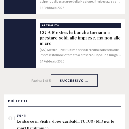
colpendo diverse aree della Nazione, il mio grazie va
alle donne e agli uomini del Corpo nazionale dei Vigili
14 Febbraio 2026
del Fuoco.
ATTUALITÀ
CGIA Mestre: le banche tornano a
prestare soldi alle imprese, ma non alle
micro
(ASI) Mestre - Nell’ultimo anno il credito bancario alle
imprese italiane è tornato a crescere. Dopo una lunga
fase di contrazione, segnata prima dalla pandemia e
14 Febbraio 2026
poi dalla stretta monetaria…
Pagina 1 di 5
SUCCESSIVO →
PIÙ LETTI
01
EVENTI
Lo sbarco in Sicilia, dopo garibaldi, TUTUS / MID per lo
sport Paralimpico