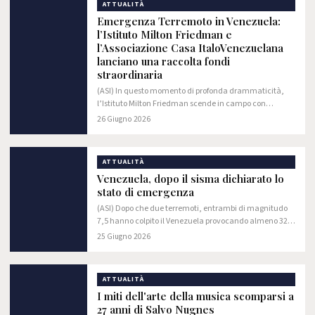
ATTUALITÀ
Emergenza Terremoto in Venezuela:
l’Istituto Milton Friedman e
l’Associazione Casa ItaloVenezuelana
lanciano una raccolta fondi
straordinaria
(ASI) In questo momento di profonda drammaticità,
l’Istituto Milton Friedman scende in campo con
un’azione di solidarietà concreta per dare supporto alla
26 Giugno 2026
popolazione del Venezuela, duramente colpita…
ATTUALITÀ
Venezuela, dopo il sisma dichiarato lo
stato di emergenza
(ASI) Dopo che due terremoti, entrambi di magnitudo
7,5 hanno colpito il Venezuela provocando almeno 32
morti il presidente ad interim, Delcy Rodríguez, ha
25 Giugno 2026
dichiarato lo stato di emergenza…
ATTUALITÀ
I miti dell'arte della musica scomparsi a
27 anni di Salvo Nugnes