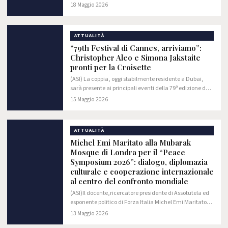
tutto il mondo la diversità e la creatività delle civiltà
18 Maggio 2026
umane.
ATTUALITÀ
“79th Festival di Cannes, arriviamo”:
Christopher Aleo e Simona Jakstaite
pronti per la Croisette
(ASI) La coppia, oggi stabilmente residente a Dubai,
sarà presente ai principali eventi della 79ª edizione del
Festival di Cannes, tra cinema internazionale, moda e
15 Maggio 2026
networking globale.
ATTUALITÀ
Michel Emi Maritato alla Mubarak
Mosque di Londra per il “Peace
Symposium 2026”: dialogo, diplomazia
culturale e cooperazione internazionale
al centro del confronto mondiale
(ASI)Il docente,ricercatore presidente di Assotutela ed
esponente politico di Forza Italia Michel Emi Maritato
prenderà parte a Londra al prestigioso “Peace
13 Maggio 2026
Symposium 2026”, il simposio…