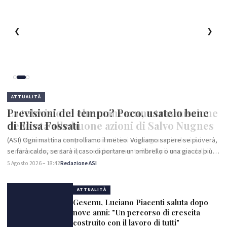
❮
❯
ATTUALITÀ
La televisione che manca: una trasmissione
dedicata alle buone azioni di Salvo Nugnes
(ASI) Viviamo in un tempo in cui i notiziari e i programmi televisivi
sembrano raccontare quasi esclusivamente il lato più oscuro della
realtà: violenza, cronaca nera, conflitti, soprusi e divisioni.…
1 Agosto 2026 – 17:56
Redazione ASI
ATTUALITÀ
Gesenu, Luciano Piacenti saluta dopo
nove anni: "Un percorso di crescita
costruito con il lavoro di tutti"