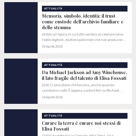
ATTUALITÀ
Memoria, simbolo, identità: il trust
come custode dell’archivio familiare e
dello stemma
(ASI)In un’epoca in cui tutto sembra accelerare verso
l’oblio digitale, esistono patrimoni che non producono
reddito, ma significato.
26 Aprile 2026
ATTUALITÀ
Da Michael Jackson ad Amy Winehouse,
il lato fragile del talento di Elisa Fossati
(ASI) Ci sono storie che tornano, anche quando
cambiano i volti. È appena uscito il film su Michael
Jackson, e guardandolo è difficile non pensare a un filo
24 Aprile 2026
che unisce tante altre vite, come Freddie…
ATTUALITÀ
Curare la terra è curare noi stessi di
Elisa Fossati
(ASI)Si è celebrata la Giornata della Terra. Una