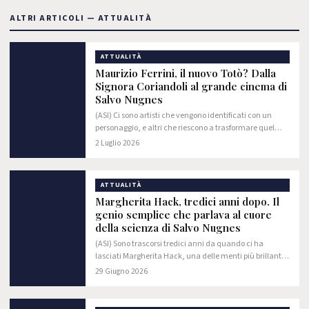
ALTRI ARTICOLI — ATTUALITÀ
ATTUALITÀ
Maurizio Ferrini, il nuovo Totò? Dalla
Signora Coriandoli al grande cinema di
Salvo Nugnes
(ASI) Ci sono artisti che vengono identificati con un
personaggio, e altri che riescono a trasformare quel
personaggio in una maschera immortale senza mai
2 Luglio 2026
smettere di essere attori. Maurizio Ferrini…
ATTUALITÀ
Margherita Hack, tredici anni dopo. Il
genio semplice che parlava al cuore
della scienza di Salvo Nugnes
(ASI) Sono trascorsi tredici anni da quando ci ha
lasciati Margherita Hack, una delle menti più brillanti,
autorevoli e libere del nostro tempo. Eppure il suo
29 Giugno 2026
ricordo continua a vivere con…