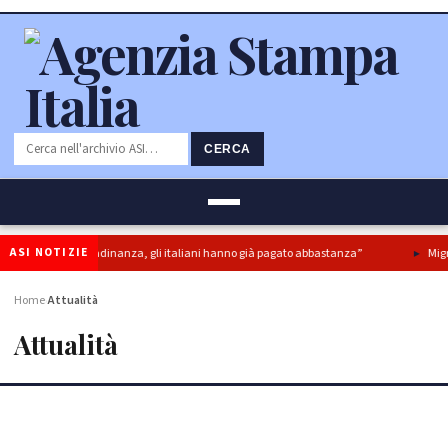
CERCA
ASI NOTIZIE
eddito di cittadinanza, gli italiani hanno già pagato abbastanza”
Migranti: 
Home
Attualità
›
Attualità