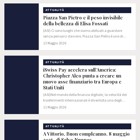
ATTUALITÀ
Piazza San Pietro e il peso invisibile
della bellezza di Elisa Fossati
(ASI) Ci sono luoghi che siamo abituati a guardare
senza pensarci davvero. Piazza San Pietro è uno di
questi. Si entra, si alza lo sguardo, e si vede subito ciò
13 Maggio 2026
che è evidente.
ATTUALITÀ
iSwiss Pay accelera sull’America:
Christopher Aleo punta a creare un
nuovo asse finanziario tra Europa e
Stati Uniti
(ASI)Nel mondo della finanza digitale, la velocità dei
trasferimenti internazionali è diventata uno degli
elementi più importanti per aziende, investitori e
11 Maggio 2026
professionisti che operano su scala…
ATTUALITÀ
A Vittorio, Buon compleanno, 8 maggio
2026, di Salvo Nugnes