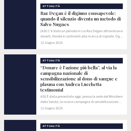
ATTUALITÀ
Raz Degan è il digiuno consapevole:
quando il silenzio diventa un metodo di
Salvo Nugnes
(ASI) C’è stato un periodo in cui Raz Degan attraversava
deserti, foreste e continenti alla ricerca di risposte. Oggi
sostiene che il viaggio più difficile non richiede un
12 Giugno 2026
biglietto aereo, richiede…
ATTUALITÀ
“Donare è l’azione più bella”, al via la
campagna nazionale di
sensibilizzazione al dono di sangue e
plasma con Andrea Lucchetta
testimonial
ASI) È stata presentata oggi, presso la sede del Ministero
della Salute, la nuova campagna di sensibilizzazione
alla donazione di sangue ed emocomponenti “Donare
11 Giugno 2026
è l’azione più bella”.
ATTUALITÀ