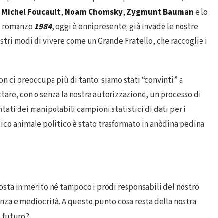
e
Michel Foucault
,
Noam Chomsky
,
Zygmunt Bauman
e lo
o romanzo
1984
, oggi è onnipresente; già invade le nostre
nostri modi di vivere come un Grande Fratello, che raccoglie i
non ci preoccupa più di tanto: siamo stati “convinti” a
ttare, con o senza la nostra autorizzazione, un processo di
ntati dei manipolabili campioni statistici di dati per i
elico animale politico è stato trasformato in anòdina pedina
osta in merito né tampoco i prodi responsabili del nostro
nza e mediocrità. A questo punto cosa resta della nostra
l futuro?