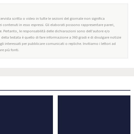
ervista scritta o video in tutte le sezioni del giornale non significa
i contenuti in esso espressi. Gli elaborati possono rappresentare pareri,
e. Pertanto, le responsabilità delle dichiarazioni sono dell'autore e/o
o della testata è quello di fare informazione a 360 gradi e di divulgare notizie
egli interessati per pubblicare comunicati o repliche. Invitiamo i lettori ad
re più fonti.