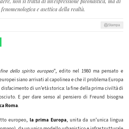
dere, non si tratta di un’espressione pleonastica, ma di
fenomenologica e asettica della realtà.
Stampa
fine dello spirito europeo
", edito nel 1980 ma pensato e
 europei siano arrivati al capolinea e che il problema Europa
l disfacimento di un’età storica: la fine della prima civiltà di
sciuto. E per dare senso al pensiero di Freund bisogna
ica Roma
.
etto europeo,
la
prima Europa
, unita da un’unica lingua
o romano), da un unico modello urbanistico e infrastrutturale