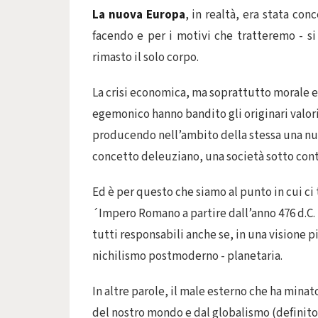
La nuova Europa
, in realtà, era stata con
facendo e per i motivi che tratteremo - si
rimasto il solo corpo.
La crisi economica, ma soprattutto morale e 
egemonico hanno bandito gli originari valori
producendo nell’ambito della stessa una nuov
concetto deleuziano, una società sotto cont
Ed è per questo che siamo al punto in cui ci
´Impero Romano a partire dall’anno 476 d.C.
tutti responsabili anche se, in una visione p
nichilismo postmoderno - planetaria.
In altre parole, il male esterno che ha mina
del nostro mondo e dal globalismo (definit