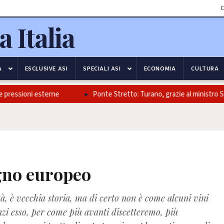
C
A
ESCLUSIVE ASI
SPECIALI ASI
ECONOMIA
CULTURA
ssioni esterne
Ponte Stretto: Turano, grazie al ministro Salvini e
ogno europeo
à, è vecchia storia, ma di certo non è come alcuni vini
zi esso, per come più avanti discetteremo, più