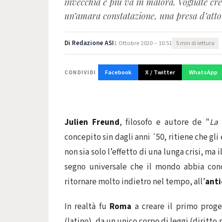
invecchia e più va in malora. Vogliate cre
un’amara constatazione, una presa d’atto 
Di
Redazione ASI
1 Ottobre 2020 – 10:51
5 min di lettura
Facebook
X / Twitter
WhatsApp
CONDIVIDI
Julien Freund
, filosofo e autore de "
La 
concepito sin dagli anni ´50, ritiene che gli
non sia solo l’effetto di una lunga crisi, ma i
segno universale che il mondo abbia cono
ritornare molto indietro nel tempo, all’
ant
In realtà fu
Roma
a creare il primo prog
(latino), da un unico corpo di leggi (diritt