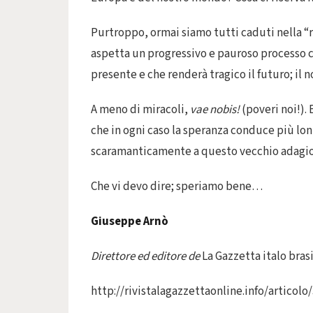
Purtroppo, ormai siamo tutti caduti nella “re
aspetta un progressivo e pauroso processo ch
presente e che renderà tragico il futuro; il 
A meno di miracoli,
vae nobis!
(poveri noi!). 
che in ogni caso la speranza conduce più lon
scaramanticamente a questo vecchio adagi
Che vi devo dire; speriamo bene…
Giuseppe Arnò
Direttore ed editore de
La Gazzetta italo bras
http://rivistalagazzettaonline.info/articol