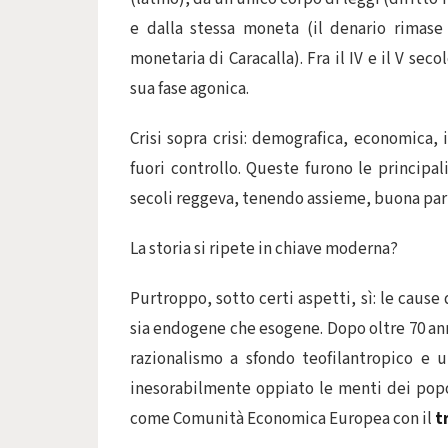
e dalla stessa moneta (il denario rimase
monetaria di Caracalla). Fra il IV e il V secol
sua fase agonica.
Crisi sopra crisi: demografica, economica, 
fuori controllo. Queste furono le principa
secoli reggeva, tenendo assieme, buona pa
La storia si ripete in chiave moderna?
Purtroppo, sotto certi aspetti, sì: le cause
sia endogene che esogene. Dopo oltre 70 an
razionalismo a sfondo teofilantropico e 
inesorabilmente oppiato le menti dei popol
come Comunità Economica Europea con il
t