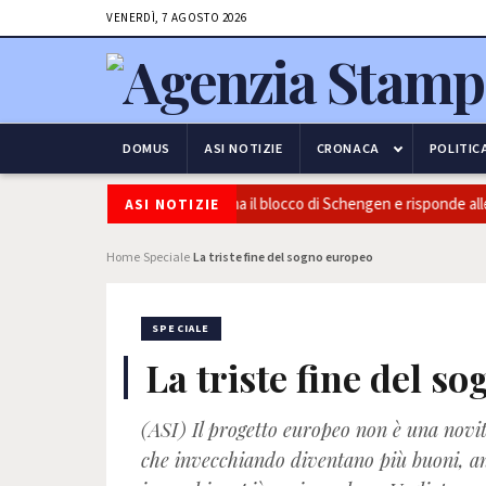
VENERDÌ, 7 AGOSTO 2026
DOMUS
ASI NOTIZIE
CRONACA
POLITIC
za e frontiere: l’Italia conferma il blocco di Schengen e risponde alle pre
ASI NOTIZIE
Home
Speciale
La triste fine del sogno europeo
›
›
SPECIALE
La triste fine del s
(ASI) Il progetto europeo non è una novit
che invecchiando diventano più buoni, an