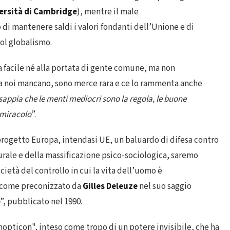
ersità di Cambridge
), mentre il male
di mantenere saldi i valori fondanti dell’Unione e di
ol globalismo.
a facile né alla portata di gente comune, ma non
 a noi mancano, sono merce rara e ce lo rammenta anche
 sappia che le menti mediocri sono la regola, le buone
n miracolo
”.
l progetto Europa, intendasi UE, un baluardo di difesa contro
urale e della massificazione psico-sociologica, saremo
cietà del controllo in cui la vita dell’uomo è
 come preconizzato da
Gilles Deleuze
nel suo saggio
”, pubblicato nel 1990.
anopticon", inteso come tropo di un potere invisibile, che ha