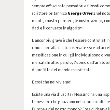
sempre affascinato pensatori e filosofi com
scrittore britannico
George Orwell
nel not
menti, i nostri pensieri, le nostre azioni, i 
dati e li converte in algoritmi.
E ancor più grave è che l’essere controllati 
rinunciare alla nostra riservatezza e ad acce
massificazione in cui gli individui sono dive
mercati.In altre parole, l’uomo dall’aristot
di profitto del mondo massificato.
È così che noi viviamo!
Esiste una via d’uscita? Nessuno ha una risp
benessere che guazzano nella loro insufficie
Europa e del nostro mondo? Cosa ci riserva i