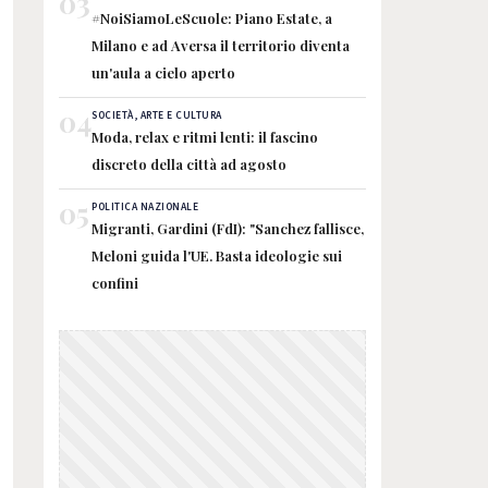
03
#NoiSiamoLeScuole: Piano Estate, a
Milano e ad Aversa il territorio diventa
un'aula a cielo aperto
04
SOCIETÀ, ARTE E CULTURA
Moda, relax e ritmi lenti: il fascino
discreto della città ad agosto
05
POLITICA NAZIONALE
Migranti, Gardini (FdI): "Sanchez fallisce,
Meloni guida l'UE. Basta ideologie sui
confini