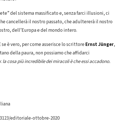
te” del sistema massificato e, senza farci illusioni, ci
e cancellerà il nostro passato, che adultererà il nostro
nostro, dell’Europa e del mondo intero.
E se è vero, per come asserisce lo scrittore
Ernst Jünger
,
tano della paura, non possiamo che affidarci
o:
la cosa più incredibile dei miracoli è che essi accadono.
iliana
o/3123/editoriale-ottobre-2020