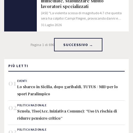
immediate, stabilizzare subito
lavoratori specializzati
(ASI) "La violenta scossa di magnitudo 4.7 che questa
sera ha colpito i Campi Flegrei, provocando danni e
facendo tornare la paura tra migliaia di cittadini, ci
31 Luglio 2026
dice ancora una volta che non possiamo…
Pagina 1 di 696
SUCCESSIVO →
PIÙ LETTI
01
EVENTI
Lo sbarco in Sicilia, dopo garibaldi, TUTUS / MID per lo
sport Paralimpico
02
POLITICA NAZIONALE
Scuola, Tiso(Acc. Iniziativa Comune): “Uso IA rischia di
ridurre pensiero critico”
03
POLITICA NAZIONALE