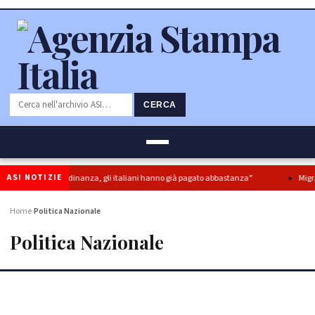
CERCA
ASI NOTIZIE
ddito di cittadinanza, gli italiani hanno già pagato abbastanza”
Migranti: C
Home
Politica Nazionale
›
Politica Nazionale