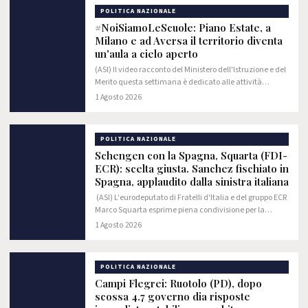
POLITICA NAZIONALE
#NoiSiamoLeScuole: Piano Estate, a
Milano e ad Aversa il territorio diventa
un'aula a cielo aperto
(ASI) Il video racconto del Ministero dell'Istruzione e del
Merito questa settimana è dedicato alle attività
realizzate nell'ambito del Piano Estate dall'Istituto
1 Agosto 2026
Comprensivo "Sant'Ambrogio" di…
POLITICA NAZIONALE
Schengen con la Spagna, Squarta (FDI-
ECR): scelta giusta. Sanchez fischiato in
Spagna, applaudito dalla sinistra italiana
(ASI) L'eurodeputato di Fratelli d'Italia e del gruppo ECR
Marco Squarta esprime piena condivisione per la
decisione del Governo italiano di sospendere per un
1 Agosto 2026
mese, dal 1° agosto, la libera…
POLITICA NAZIONALE
Campi Flegrei: Ruotolo (PD), dopo
scossa 4.7 governo dia risposte