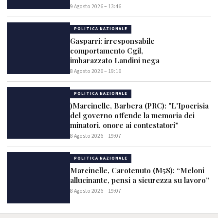
9 Agosto 2026 – 13:46
POLITICA NAZIONALE
Gasparri: irresponsabile
comportamento Cgil,
imbarazzato Landini nega
8 Agosto 2026 – 19:16
POLITICA NAZIONALE
)Marcinelle, Barbera (PRC): "L'Ipocrisia
del governo offende la memoria dei
minatori. onore ai contestatori"
8 Agosto 2026 – 19:07
POLITICA NAZIONALE
Marcinelle, Carotenuto (M5S): “Meloni
allucinante, pensi a sicurezza su lavoro”
8 Agosto 2026 – 19:07