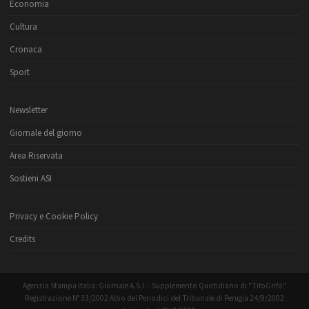
Economia
Cultura
Cronaca
Sport
Newsletter
Giornale del giorno
Area Riservata
Sostieni ASI
Privacy e Cookie Policy
Credits
Agenzia Stampa Italia: Giornale A.S.I. - Supplemento Quotidiano di "TifoGrifo"
Registrazione N° 33/2002 Albo dei Periodici del Tribunale di Perugia 24/9/2002