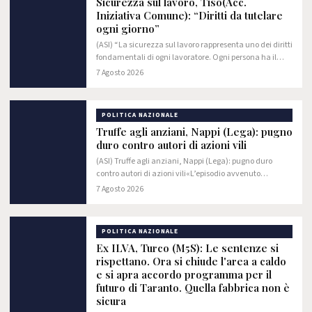
Sicurezza sul lavoro, Tiso(Acc.
Iniziativa Comune): “Diritti da tutelare
ogni giorno”
(ASI) “La sicurezza sul lavoro rappresenta uno dei diritti
fondamentali di ogni lavoratore. Ogni persona ha il
diritto di svolgere la propria attività in un ambiente
7 Agosto 2026
sicuro, dove siano adottate tutte…
POLITICA NAZIONALE
Truffe agli anziani, Nappi (Lega): pugno
duro contro autori di azioni vili
(ASI) Truffe agli anziani, Nappi (Lega): pugno duro
contro autori di azioni vili«L’episodio avvenuto
sull’isola d'Ischia è la rappresentazione plastica di una
7 Agosto 2026
deriva che va combattuta con ogni mezzo…
POLITICA NAZIONALE
Ex ILVA, Turco (M5S): Le sentenze si
rispettano. Ora si chiude l'area a caldo
e si apra accordo programma per il
futuro di Taranto. Quella fabbrica non è
sicura