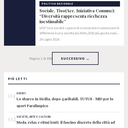
POLITICA NAZIONALE
Sociale, Tiso(Acc. Iniziativa Comune):
“Diversità rappresenta ricchezza
inestimabile”
(ASI“Una società capace di riconoscere e valorizzare le
differenze è una società più forte,(ASI) più giusta e più
preparata ad affrontare le sfide del presente e del
29 Luglio 2026
futuro. Inclusione e diversità…
Pagina 1 di 696
SUCCESSIVO →
PIÙ LETTI
01
EVENTI
Lo sbarco in Sicilia, dopo garibaldi, TUTUS / MID per lo
sport Paralimpico
02
SOCIETÀ, ARTE E CULTURA
Moda, relax e ritmi lenti: il fascino discreto della città ad