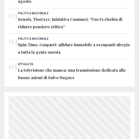
agosto
03
POLITICA NAZIONALE
Scuola, Tiso(Acc. Iniziativa Comune): “Uso IA rischia di
ridurre pensiero critico”
04
POLITICA NAZIONALE
Spin Time, Gasparri: affidare immobile a occupanti sfregio
a tutta la gente onesta
05
ATTUALITÀ
La televisione che manca: una trasmissione dedicata alle
buone azioni di Salvo Nugnes