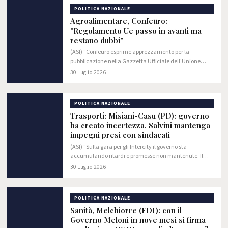
POLITICA NAZIONALE
Agroalimentare, Confeuro:
"Regolamento Ue passo in avanti ma
restano dubbi"
(ASI) "Confeuro esprime apprezzamento per la
pubblicazione nella Gazzetta Ufficiale dell'Unione
Europea del Regolamento (UE) 2026/1739, che
30 Luglio 2026
rappresenta un passaggio significativo nel percorso di…
POLITICA NAZIONALE
Trasporti: Misiani-Casu (PD): governo
ha creato incertezza, Salvini mantenga
impegni presi con sindacati
(ASI) "Sulla gara per gli Intercity il governo sta
accumulando ritardi e promesse non mantenute. Il
risultato è un'incertezza che pesa su un servizio
30 Luglio 2026
pubblico essenziale, su migliaia di lavoratrici e…
POLITICA NAZIONALE
Sanità, Melchiorre (FDI): con il
Governo Meloni in nove mesi si firma