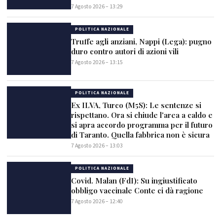
7 Agosto 2026 – 13:29
POLITICA NAZIONALE
Truffe agli anziani, Nappi (Lega): pugno
duro contro autori di azioni vili
7 Agosto 2026 – 13:15
POLITICA NAZIONALE
Ex ILVA, Turco (M5S): Le sentenze si
rispettano. Ora si chiude l'area a caldo e
si apra accordo programma per il futuro
di Taranto. Quella fabbrica non è sicura
7 Agosto 2026 – 13:03
POLITICA NAZIONALE
Covid. Malan (FdI): Su ingiustificato
obbligo vaccinale Conte ci dà ragione
7 Agosto 2026 – 12:40