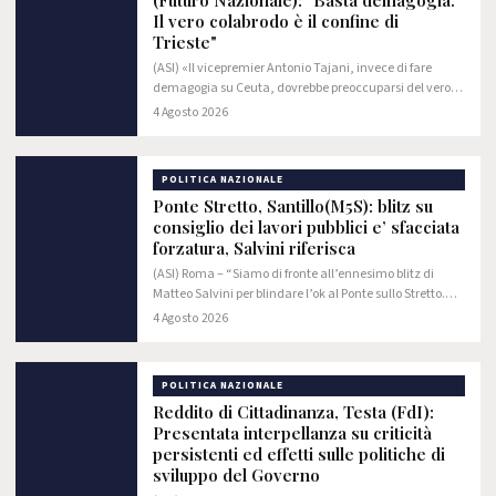
(Futuro Nazionale): "Basta demagogia.
Il vero colabrodo è il confine di
Trieste"
(ASI) «Il vicepremier Antonio Tajani, invece di fare
demagogia su Ceuta, dovrebbe preoccuparsi del vero
colabrodo rappresentato dal confine orientale e dalla
4 Agosto 2026
rotta balcanica che entra in Italia…
POLITICA NAZIONALE
Ponte Stretto, Santillo(M5S): blitz su
consiglio dei lavori pubblici e’ sfacciata
forzatura, Salvini riferisca
(ASI) Roma – “Siamo di fronte all’ennesimo blitz di
Matteo Salvini per blindare l’ok al Ponte sullo Stretto.
Rinnovare con largo anticipo il Consiglio superiore dei
4 Agosto 2026
lavori pubblici, inserendo figure…
POLITICA NAZIONALE
Reddito di Cittadinanza, Testa (FdI):
Presentata interpellanza su criticità
persistenti ed effetti sulle politiche di
sviluppo del Governo