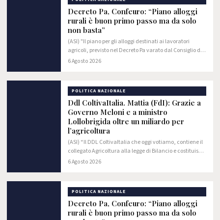
Decreto Pa, Confeuro: “Piano alloggi
rurali è buon primo passo ma da solo
non basta”
(ASI) "Il piano per gli alloggi destinati ai lavoratori
agricoli, previsto nel Decreto Pa varato dal Consiglio dei
Ministri, rappresenta una buona notizia e un primo
6 Agosto 2026
segnale concreto nella lotta al…
POLITICA NAZIONALE
Ddl ColtivaItalia. Mattia (FdI): Grazie a
Governo Meloni e a ministro
Lollobrigida oltre un miliardo per
l’agricoltura
(ASI) “Il DDL ColtivaItalia che oggi votiamo, contiene il
collegato Agricoltura alla legge di Bilancio e costituisce
il piano triennale del Governo Meloni per consolidare il
6 Agosto 2026
futuro del comparto…
POLITICA NAZIONALE
Decreto Pa, Confeuro: “Piano alloggi
rurali è buon primo passo ma da solo