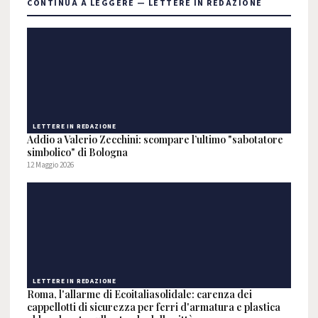
CONTINUA A LEGGERE — LETTERE IN REDAZIONE
LETTERE IN REDAZIONE
Addio a Valerio Zecchini: scompare l’ultimo "sabotatore
simbolico" di Bologna
12 Maggio 2026
LETTERE IN REDAZIONE
Roma, l'allarme di Ecoitaliasolidale: carenza dei
cappellotti di sicurezza per ferri d'armatura e plastica