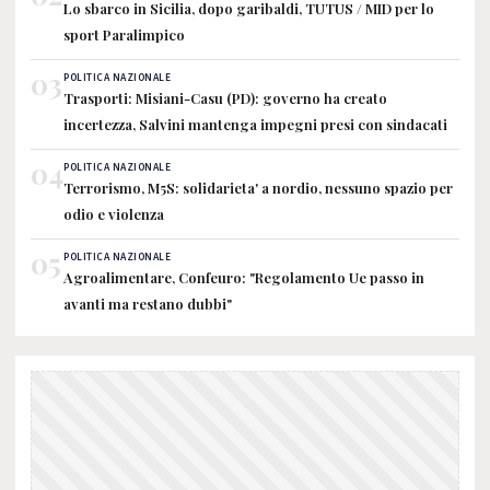
Lo sbarco in Sicilia, dopo garibaldi, TUTUS / MID per lo
sport Paralimpico
03
POLITICA NAZIONALE
Trasporti: Misiani-Casu (PD): governo ha creato
incertezza, Salvini mantenga impegni presi con sindacati
04
POLITICA NAZIONALE
Terrorismo, M5S: solidarieta' a nordio, nessuno spazio per
odio e violenza
05
POLITICA NAZIONALE
Agroalimentare, Confeuro: "Regolamento Ue passo in
avanti ma restano dubbi"