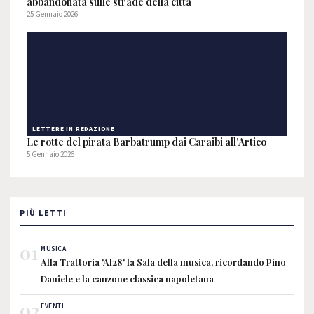
abbandonata sulle strade della città
25 Gennaio 2026
LETTERE IN REDAZIONE
Le rotte del pirata Barbatrump dai Caraibi all'Artico
5 Gennaio 2026
PIÙ LETTI
01
MUSICA
Alla Trattoria 'Al28' la Sala della musica, ricordando Pino
Daniele e la canzone classica napoletana
02
EVENTI