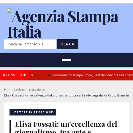
CERCA
ASI NOTIZIE
in tre piatti iconici
Previsioni del tempo? Poco, usatelo bene di Elisa Fossati
Home
Lettere in redazione
›
›
Elisa Fossati: un’eccellenza del giornalismo, tra arte e fotografia di Paolo Bianchi
LETTERE IN REDAZIONE
Elisa Fossati: un’eccellenza del
giornalismo, tra arte e