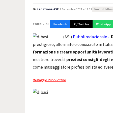
Di
Redazione ASI
29 Settembre 2021 – 17:22
9 min di lettur
Facebook
X / Twitter
WhatsApp
CONDIVIDI
(ASI)
Pubbliredazionale -
prestigiose, affermate e conosciute in Italia
formazione e
creare opportunità lavorat
mestiere troverà
i preziosi consigli degli 
come massaggiatore professionista ed avere
Messaggio Pubblicitario