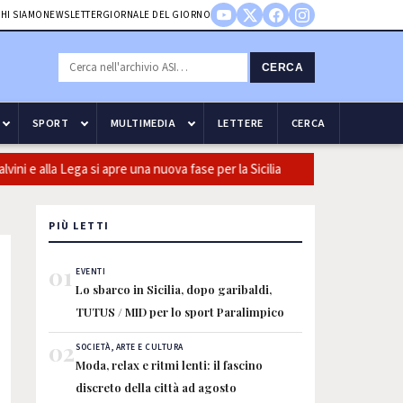
HI SIAMO
NEWSLETTER
GIORNALE DEL GIORNO
CERCA
SPORT
MULTIMEDIA
LETTERE
CERCA
lla Lega si apre una nuova fase per la Sicilia
Olio, Confeuro-Asu:
PIÙ LETTI
01
EVENTI
Lo sbarco in Sicilia, dopo garibaldi,
TUTUS / MID per lo sport Paralimpico
02
SOCIETÀ, ARTE E CULTURA
Moda, relax e ritmi lenti: il fascino
discreto della città ad agosto