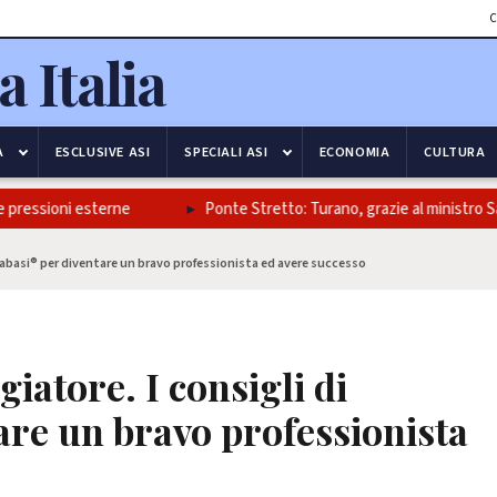
C
A
ESCLUSIVE ASI
SPECIALI ASI
ECONOMIA
CULTURA
ioni esterne
Ponte Stretto: Turano, grazie al ministro Salvini e a
iabasi® per diventare un bravo professionista ed avere successo
atore. I consigli di
are un bravo professionista