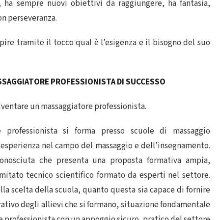
, ha sempre nuovi obiettivi da raggiungere, ha fantasia,
con perseveranza.
pire tramite il tocco qual è l’esigenza e il bisogno del suo
ASSAGGIATORE PROFESSIONISTA DI SUCCESSO
diventare un massaggiatore professionista.
e professionista si forma presso scuole di massaggio
i esperienza nel campo del massaggio e dell’insegnamento.
conosciuta che presenta una proposta formativa ampia,
mitato tecnico scientifico formato da esperti nel settore.
la scelta della scuola, quanto questa sia capace di fornire
tivo degli allievi che si formano, situazione fondamentale
re professionista con un appoggio sicuro, pratico del settore