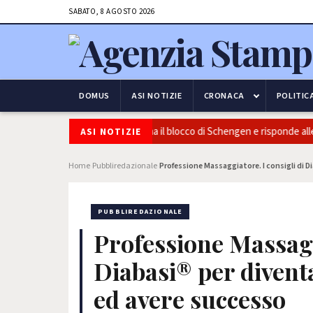
SABATO, 8 AGOSTO 2026
DOMUS
ASI NOTIZIE
CRONACA
POLITIC
 e frontiere: l’Italia conferma il blocco di Schengen e risponde alle press
ASI NOTIZIE
Home
Pubbliredazionale
Professione Massaggiatore. I consigli di D
›
›
PUBBLIREDAZIONALE
Professione Massaggi
Diabasi® per divent
ed avere successo