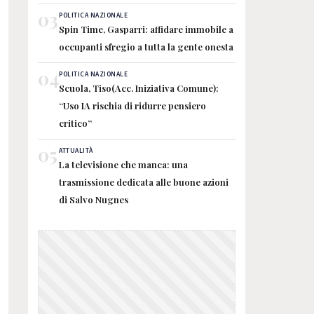
03
POLITICA NAZIONALE
Spin Time, Gasparri: affidare immobile a
occupanti sfregio a tutta la gente onesta
04
POLITICA NAZIONALE
Scuola, Tiso(Acc. Iniziativa Comune):
“Uso IA rischia di ridurre pensiero
critico”
05
ATTUALITÀ
La televisione che manca: una
trasmissione dedicata alle buone azioni
di Salvo Nugnes