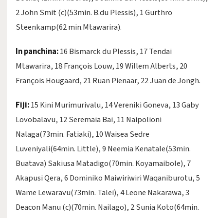
2 John Smit (c)(53min. B.du Plessis), 1 Gurthrö
Steenkamp(62 min.Mtawarira).
In panchina:
16 Bismarck du Plessis, 17 Tendai
Mtawarira, 18 François Louw, 19 Willem Alberts, 20
François Hougaard, 21 Ruan Pienaar, 22 Juan de Jongh.
Fiji:
15 Kini Murimurivalu, 14 Vereniki Goneva, 13 Gaby
Lovobalavu, 12 Seremaia Bai, 11 Naipolioni
Nalaga(73min. Fatiaki), 10 Waisea Sedre
Luveniyali(64min. Little), 9 Neemia Kenatale(53min.
Buatava) Sakiusa Matadigo(70min. Koyamaibole), 7
Akapusi Qera, 6 Dominiko Maiwiriwiri Waqaniburotu, 5
Wame Lewaravu(73min. Talei), 4 Leone Nakarawa, 3
Deacon Manu (c)(70min. Nailago), 2 Sunia Koto(64min.