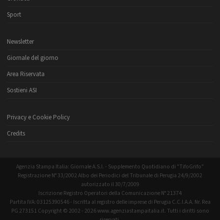
Sport
Newsletter
Giornale del giorno
Area Riservata
Sostieni ASI
Privacy e Cookie Policy
Credits
Agenzia Stampa Italia: Giornale A.S.I. - Supplemento Quotidiano di "TifoGrifo"
Registrazione N° 33/2002 Albo dei Periodici del Tribunale di Perugia 24/9/2002
autorizzato il 30/7/2009
Iscrizione Registro Operatori della Comunicazione N° 21374
Partita IVA: 03125390546 - Iscritta al registro delle imprese di Perugia C.C.I.A.A. Nr. Rea
PG 273151 Copyright © 2002 - 2026 www.agenziastampaitalia.it. Tutti i diritti sono
riservati.