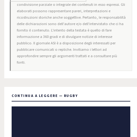
condivisione parziale o integrale dei contenuti in esso espressi. Gli
elaborati possono rappresentare pareri, interpretazioni e
ricostruzioni storiche anche soggettive. Pertanto, le responsabilità
delle dichiarazioni sono dell'autore e/o dell'intervistato che ci ha
fornito il contenuto. L'intento della testata è quello di fare
informazione a 360 gradi e di divulgare notizie di interesse
pubblico. Il giornale ASI è a disposizione degli interessati per
pubblicare comunicati o repliche. Invitiamo i lettori ad
approfondire sempre gli argomenti trattati e a consultare più
fonti.
CONTINUA A LEGGERE — RUGBY