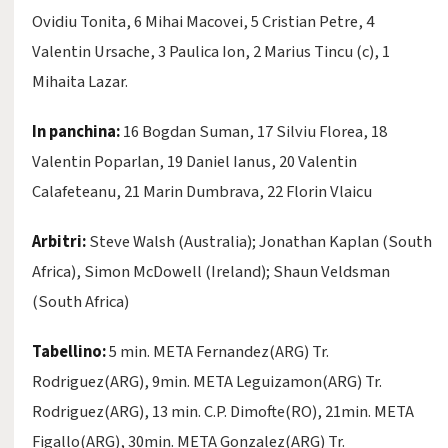
Ovidiu Tonita, 6 Mihai Macovei, 5 Cristian Petre, 4
Valentin Ursache, 3 Paulica Ion, 2 Marius Tincu (c), 1
Mihaita Lazar.
In panchina:
16 Bogdan Suman, 17 Silviu Florea, 18
Valentin Poparlan, 19 Daniel Ianus, 20 Valentin
Calafeteanu, 21 Marin Dumbrava, 22 Florin Vlaicu
Arbitri:
Steve Walsh (Australia); Jonathan Kaplan (South
Africa), Simon McDowell (Ireland); Shaun Veldsman
(South Africa)
Tabellino:
5 min. META Fernandez(ARG) Tr.
Rodriguez(ARG), 9min. META Leguizamon(ARG) Tr.
Rodriguez(ARG), 13 min. C.P. Dimofte(RO), 21min. META
Figallo(ARG), 30min. META Gonzalez(ARG) Tr.