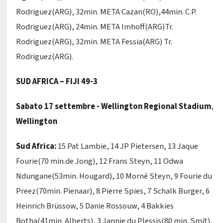
Rodriguez(ARG), 32min. META Cazan(RO),44min. C.P.
Rodriguez(ARG), 24min. META Imhoff(ARG)Tr.
Rodriguez(ARG), 32min. META Fessia(ARG) Tr.
Rodriguez(ARG).
SUD AFRICA – FIJI 49-3
Sabato 17 settembre - Wellington Regional Stadium
,
Wellington
Sud Africa:
15 Pat Lambie, 14 JP Pietersen, 13 Jaque
Fourie(70 min.de Jong), 12 Frans Steyn, 11 Odwa
Ndungane(53min. Hougard), 10 Morné Steyn, 9 Fourie du
Preez(70min. Pienaar), 8 Pierre Spies, 7 Schalk Burger, 6
Heinrich Brüssow, 5 Danie Rossouw, 4 Bakkies
Botha(41min. Alberts), 3 Jannie du Plessis(80 min. Smit),