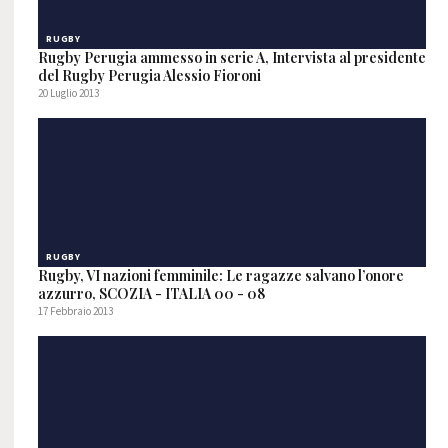
RUGBY
Rugby Perugia ammesso in serie A, Intervista al presidente
del Rugby Perugia Alessio Fioroni
20 Luglio 2013
RUGBY
Rugby, VI nazioni femminile: Le ragazze salvano l’onore
azzurro, SCOZIA - ITALIA 00 - 08
17 Febbraio 2013