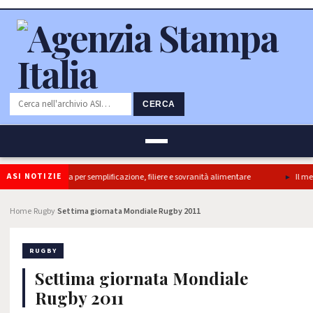
CERCA
ASI NOTIZIE
 Camera e’ svolta per semplificazione, filiere e sovranità alimentare
Il mercato
Home
Rugby
Settima giornata Mondiale Rugby 2011
›
›
RUGBY
Settima giornata Mondiale
Rugby 2011