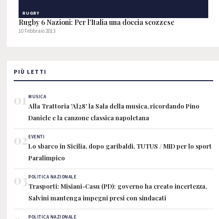
RUGBY
Rugby 6 Nazioni: Per l’Italia una doccia scozzese
10 Febbraio 2013
PIÙ LETTI
01
MUSICA
Alla Trattoria 'Al28' la Sala della musica, ricordando Pino
Daniele e la canzone classica napoletana
02
EVENTI
Lo sbarco in Sicilia, dopo garibaldi, TUTUS / MID per lo sport
Paralimpico
03
POLITICA NAZIONALE
Trasporti: Misiani-Casu (PD): governo ha creato incertezza,
Salvini mantenga impegni presi con sindacati
POLITICA NAZIONALE