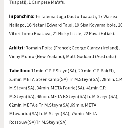
Tuapati), 1 Campese Ma'afu.
In panchina:
16 Talemaitoga Dautu Tuapati, 17 Waisea
Nailago, 18 Netani Edward Talei, 19 Sisa Koyamaibole, 20
Vitori Tomu Buatava, 21 Nicky Little, 22 Ravai Fatiaki.
Arbitri:
Romain Poite (France); George Clancy (Ireland),
Vinny Munro (New Zealand); Matt Goddard (Australia)
Tabellino:
11min. C.P. F.Steyn(SA), 20 min. C.P. Bai(FI),
25min. META Steenkamp(SA) Tr. M.Steyn(SA), 28min. C.P.
M.Steyn(SA), 34min. META Fourie(SA), 41min.C.P.
M.Steyn(SA), 48min. META F.Steyn(SA)Tr. M.Steyn(SA),
62min. META e Tr. M.Steyn(SA),69min. META
Mtawarira(SA)Tr. M.Steyn(SA), 75min. META
Rossouw(SA)Tr. M.Steyn(SA).