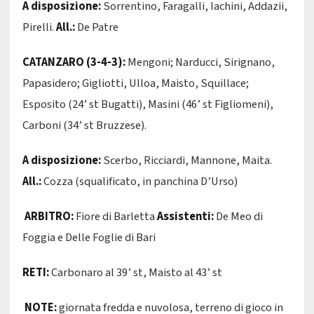
A disposizione:
Sorrentino, Faragalli, Iachini, Addazii,
Pirelli.
All.:
De Patre
CATANZARO (3-4-3):
Mengoni; Narducci, Sirignano,
Papasidero; Gigliotti, Ulloa, Maisto, Squillace;
Esposito (24’ st Bugatti), Masini (46’ st Figliomeni),
Carboni (34’ st Bruzzese).
A disposizione:
Scerbo, Ricciardi, Mannone, Maita.
All.:
Cozza (squalificato, in panchina D’Urso)
ARBITRO:
Fiore di Barletta
Assistenti:
De Meo di
Foggia e Delle Foglie di Bari
RETI:
Carbonaro al 39’ st, Maisto al 43’ st
NOTE:
giornata fredda e nuvolosa, terreno di gioco in