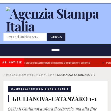
CERCA
ASI NOTIZIE
’Italia conferma il blocco di Schengen e risponde alle pressioni esterne
Ponte S
Home
Calcio Lega Pro II Divisione Girone B
GIULIANOVA-CATANZARO 1-1
›
›
CALCIO LEGA PRO II DIVISIONE GIRONE B
GIULIANOVA-CATANZARO 1-1
(ASI) Il Giulianova sfiora il colpaccio, ma alla fine