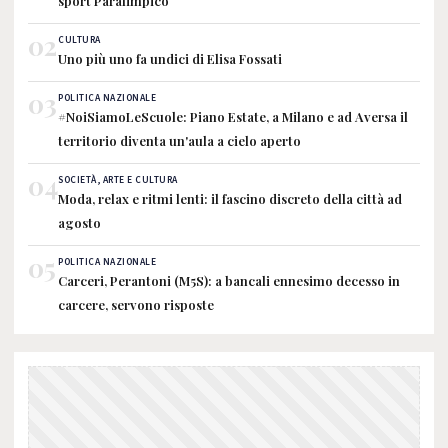
sport Paralimpico
02
CULTURA
Uno più uno fa undici di Elisa Fossati
03
POLITICA NAZIONALE
#NoiSiamoLeScuole: Piano Estate, a Milano e ad Aversa il
territorio diventa un'aula a cielo aperto
04
SOCIETÀ, ARTE E CULTURA
Moda, relax e ritmi lenti: il fascino discreto della città ad
agosto
05
POLITICA NAZIONALE
Carceri, Perantoni (M5S): a bancali ennesimo decesso in
carcere, servono risposte