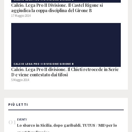
Calcio. Lega Pro II Divisione. Il Castel Rigone si
aggiudica la coppa disciplina del Girone B
17 Maggio 2014
CALCIO LEGA PRO II DIVISIONE GIRONE B
Calcio. Lega Pro II divisione. Il Chieti retrocede in Serie
D e viene contestato dai tifosi
5 Maggio 2014
PIÙ LETTI
01
EVENTI
Lo sbarco in Sicilia, dopo garibaldi, TUTUS / MID per lo