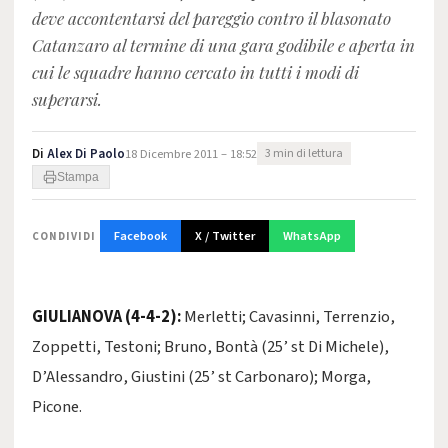
deve accontentarsi del pareggio contro il blasonato
Catanzaro al termine di una gara godibile e aperta in
cui le squadre hanno cercato in tutti i modi di
superarsi.
Di
Alex Di Paolo
18 Dicembre 2011 – 18:52
3 min di lettura
Stampa
Facebook
X / Twitter
WhatsApp
CONDIVIDI
GIULIANOVA (4-4-2):
Merletti; Cavasinni, Terrenzio,
Zoppetti, Testoni; Bruno, Bontà (25’ st Di Michele),
D’Alessandro, Giustini (25’ st Carbonaro); Morga,
Picone.