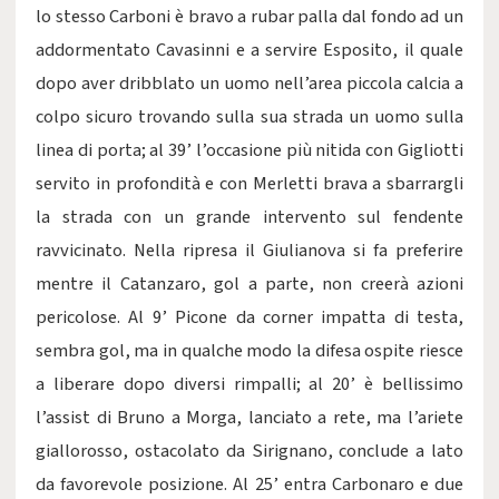
lo stesso Carboni è bravo a rubar palla dal fondo ad un
addormentato Cavasinni e a servire Esposito, il quale
dopo aver dribblato un uomo nell’area piccola calcia a
colpo sicuro trovando sulla sua strada un uomo sulla
linea di porta; al 39’ l’occasione più nitida con Gigliotti
servito in profondità e con Merletti brava a sbarrargli
la strada con un grande intervento sul fendente
ravvicinato. Nella ripresa il Giulianova si fa preferire
mentre il Catanzaro, gol a parte, non creerà azioni
pericolose. Al 9’ Picone da corner impatta di testa,
sembra gol, ma in qualche modo la difesa ospite riesce
a liberare dopo diversi rimpalli; al 20’ è bellissimo
l’assist di Bruno a Morga, lanciato a rete, ma l’ariete
giallorosso, ostacolato da Sirignano, conclude a lato
da favorevole posizione. Al 25’ entra Carbonaro e due