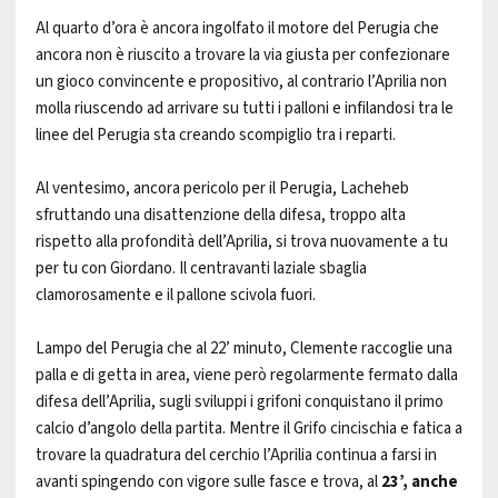
Al quarto d’ora è ancora ingolfato il motore del Perugia che
ancora non è riuscito a trovare la via giusta per confezionare
un gioco convincente e propositivo, al contrario l’Aprilia non
molla riuscendo ad arrivare su tutti i palloni e infilandosi tra le
linee del Perugia sta creando scompiglio tra i reparti.
Al ventesimo, ancora pericolo per il Perugia, Lacheheb
sfruttando una disattenzione della difesa, troppo alta
rispetto alla profondità dell’Aprilia, si trova nuovamente a tu
per tu con Giordano. Il centravanti laziale sbaglia
clamorosamente e il pallone scivola fuori.
Lampo del Perugia che al 22’ minuto, Clemente raccoglie una
palla e di getta in area, viene però regolarmente fermato dalla
difesa dell’Aprilia, sugli sviluppi i grifoni conquistano il primo
calcio d’angolo della partita. Mentre il Grifo cincischia e fatica a
trovare la quadratura del cerchio l’Aprilia continua a farsi in
avanti spingendo con vigore sulle fasce e trova, al
23’, anche