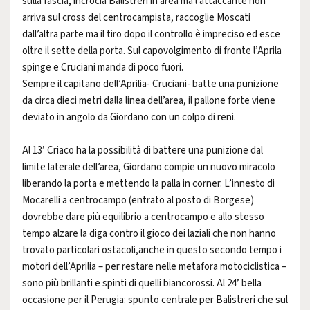
sulla fascia, incrocia Balistreri in area ma l’attaccante non
arriva sul cross del centrocampista, raccoglie Moscati
dall’altra parte ma il tiro dopo il controllo è impreciso ed esce
oltre il sette della porta. Sul capovolgimento di fronte l’Aprila
spinge e Cruciani manda di poco fuori.
Sempre il capitano dell’Aprilia- Cruciani- batte una punizione
da circa dieci metri dalla linea dell’area, il pallone forte viene
deviato in angolo da Giordano con un colpo di reni.
Al 13’ Criaco ha la possibilità di battere una punizione dal
limite laterale dell’area, Giordano compie un nuovo miracolo
liberando la porta e mettendo la palla in corner. L’innesto di
Mocarelli a centrocampo (entrato al posto di Borgese)
dovrebbe dare più equilibrio a centrocampo e allo stesso
tempo alzare la diga contro il gioco dei laziali che non hanno
trovato particolari ostacoli,anche in questo secondo tempo i
motori dell’Aprilia – per restare nelle metafora motociclistica –
sono più brillanti e spinti di quelli biancorossi. Al 24’ bella
occasione per il Perugia: spunto centrale per Balistreri che sul