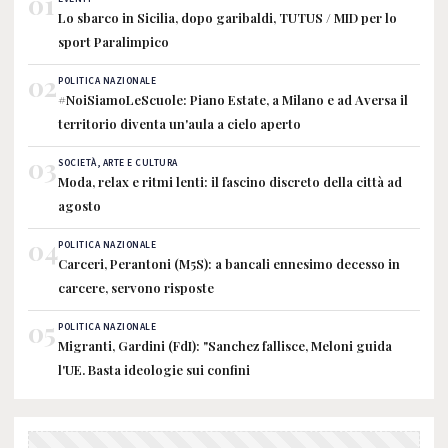
01
Lo sbarco in Sicilia, dopo garibaldi, TUTUS / MID per lo
sport Paralimpico
02
POLITICA NAZIONALE
#NoiSiamoLeScuole: Piano Estate, a Milano e ad Aversa il
territorio diventa un'aula a cielo aperto
03
SOCIETÀ, ARTE E CULTURA
Moda, relax e ritmi lenti: il fascino discreto della città ad
agosto
04
POLITICA NAZIONALE
Carceri, Perantoni (M5S): a bancali ennesimo decesso in
carcere, servono risposte
05
POLITICA NAZIONALE
Migranti, Gardini (FdI): "Sanchez fallisce, Meloni guida
l'UE. Basta ideologie sui confini