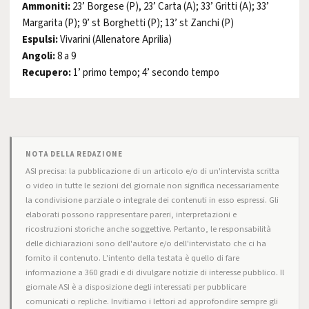
Ammoniti:
23’ Borgese (P), 23’ Carta (A); 33’ Gritti (A); 33’
Margarita (P); 9’ st Borghetti (P); 13’ st Zanchi (P)
Espulsi:
Vivarini (Allenatore Aprilia)
Angoli:
8 a 9
Recupero:
1’ primo tempo; 4’ secondo tempo
NOTA DELLA REDAZIONE
ASI precisa: la pubblicazione di un articolo e/o di un'intervista scritta
o video in tutte le sezioni del giornale non significa necessariamente
la condivisione parziale o integrale dei contenuti in esso espressi. Gli
elaborati possono rappresentare pareri, interpretazioni e
ricostruzioni storiche anche soggettive. Pertanto, le responsabilità
delle dichiarazioni sono dell'autore e/o dell'intervistato che ci ha
fornito il contenuto. L'intento della testata è quello di fare
informazione a 360 gradi e di divulgare notizie di interesse pubblico. Il
giornale ASI è a disposizione degli interessati per pubblicare
comunicati o repliche. Invitiamo i lettori ad approfondire sempre gli