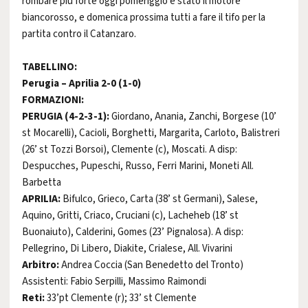
rombare più forte oggi pomeriggio è stato il motore
biancorosso, e domenica prossima tutti a fare il tifo per la
partita contro il Catanzaro.
TABELLINO:
Perugia – Aprilia 2-0 (1-0)
FORMAZIONI:
PERUGIA (4-2-3-1):
Giordano, Anania, Zanchi, Borgese (10’
st Mocarelli), Cacioli, Borghetti, Margarita, Carloto, Balistreri
(26’ st Tozzi Borsoi), Clemente (c), Moscati. A disp:
Despucches, Pupeschi, Russo, Ferri Marini, Moneti All.
Barbetta
APRILIA:
Bifulco, Grieco, Carta (38’ st Germani), Salese,
Aquino, Gritti, Criaco, Cruciani (c), Lacheheb (18’ st
Buonaiuto), Calderini, Gomes (23’ Pignalosa). A disp:
Pellegrino, Di Libero, Diakite, Crialese, All. Vivarini
Arbitro:
Andrea Coccia (San Benedetto del Tronto)
Assistenti: Fabio Serpilli, Massimo Raimondi
Reti:
33’pt Clemente (r); 33’ st Clemente