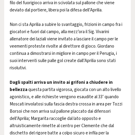
filo del fuorigioco arriva in scivolata sul pallone che viene
deviato dal portiere, libera poi la difesa dell’Aprilia.
Non ci sta Aprilia a subire lo svantaggio, frizioni in campo fra i
giocatori e fuori dal campo, alla mezz’ora il Sig. Vivarini
allenatore dei laziali viene invitato a lasciare il campo per le
veementi proteste rivolte al direttore di gioco. Giordano
continua a dimostrarsi in migliore in campo per il Perugia, i
suoi interventi sulle palle gol create dall’Aprilia sono stati
risolutivi.
Dagli spalti arriva un invito ai grifoni a chiudere in
bellezza
questa partita vigorosa, giocata con un alto livello
agonistico, e alle richieste vengono esaudite al 33’ quando
Moscati involatosi sulla fascia destra crossa in area per Tozzi
Borsoi che non arriva sul pallone placcato dai difensori
dell’Aprilia; Margarita raccoglie dal lato opposto e
altruisticamente rimette al centro per Clemente che dal
dischetto del rigore batte a colpo sicuro e infila per la