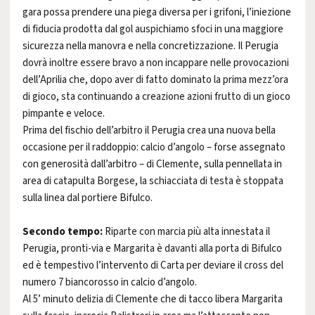
gara possa prendere una piega diversa per i grifoni, l’iniezione
di fiducia prodotta dal gol auspichiamo sfoci in una maggiore
sicurezza nella manovra e nella concretizzazione. Il Perugia
dovrà inoltre essere bravo a non incappare nelle provocazioni
dell’Aprilia che, dopo aver di fatto dominato la prima mezz’ora
di gioco, sta continuando a creazione azioni frutto di un gioco
pimpante e veloce.
Prima del fischio dell’arbitro il Perugia crea una nuova bella
occasione per il raddoppio: calcio d’angolo – forse assegnato
con generosità dall’arbitro – di Clemente, sulla pennellata in
area di catapulta Borgese, la schiacciata di testa è stoppata
sulla linea dal portiere Bifulco.
Secondo tempo:
Riparte con marcia più alta innestata il
Perugia, pronti-via e Margarita è davanti alla porta di Bifulco
ed è tempestivo l’intervento di Carta per deviare il cross del
numero 7 biancorosso in calcio d’angolo.
Al 5’ minuto delizia di Clemente che di tacco libera Margarita