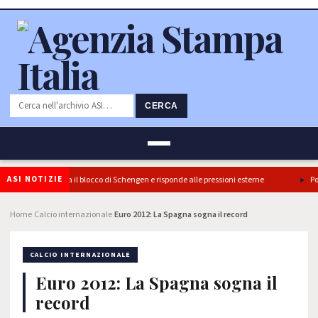
CERCA
ASI NOTIZIE
 l’Italia conferma il blocco di Schengen e risponde alle pressioni esterne
Ponte
Home
Calcio internazionale
Euro 2012: La Spagna sogna il record
›
›
CALCIO INTERNAZIONALE
Euro 2012: La Spagna sogna il
record