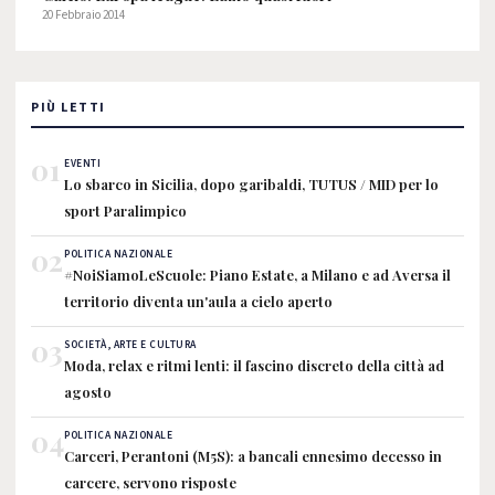
20 Febbraio 2014
PIÙ LETTI
01
EVENTI
Lo sbarco in Sicilia, dopo garibaldi, TUTUS / MID per lo
sport Paralimpico
02
POLITICA NAZIONALE
#NoiSiamoLeScuole: Piano Estate, a Milano e ad Aversa il
territorio diventa un'aula a cielo aperto
03
SOCIETÀ, ARTE E CULTURA
Moda, relax e ritmi lenti: il fascino discreto della città ad
agosto
04
POLITICA NAZIONALE
Carceri, Perantoni (M5S): a bancali ennesimo decesso in
carcere, servono risposte