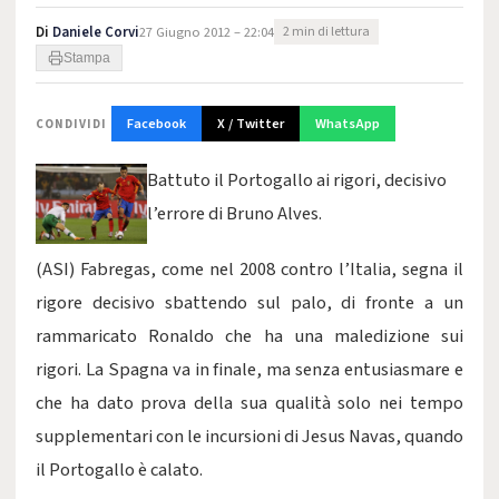
Di
Daniele Corvi
27 Giugno 2012 – 22:04
2 min di lettura
Stampa
Facebook
X / Twitter
WhatsApp
CONDIVIDI
Battuto il Portogallo ai rigori, decisivo
l’errore di Bruno Alves.
(ASI) Fabregas, come nel 2008 contro l’Italia, segna il
rigore decisivo sbattendo sul palo, di fronte a un
rammaricato Ronaldo che ha una maledizione sui
rigori. La Spagna va in finale, ma senza entusiasmare e
che ha dato prova della sua qualità solo nei tempo
supplementari con le incursioni di Jesus Navas, quando
il Portogallo è calato.