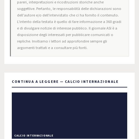
pareri, interpretazioni e ricostruzioni storiche anche
soggettive. Pertanto, le responsabilità delle dichiarazioni sono
dell'autore e/o dell'intervistato che ci ha fornito il contenuto.
L'intento della testata è quello di fare informazione a 360 gradi
e di divulgare notizie di interesse pubblico. Il giornale ASI è a
disposizione degli interessati per pubblicare comunicati o
repliche. Invitiamo i lettori ad approfondire sempre gli
argomenti trattati e a consultare più fonti.
CONTINUA A LEGGERE — CALCIO INTERNAZIONALE
CALCIO INTERNAZIONALE