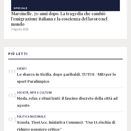
SPECIALE
Marcinelle, 70 anni dopo. La tragedia che cambiò
l’emigrazione italiana e la coscienza del lavoro nel
mondo
2 Agosto 2026
PIÙ LETTI
01
EVENTI
Lo sbarco in Sicilia, dopo garibaldi, TUTUS / MID per lo
sport Paralimpico
02
SOCIETÀ, ARTE E CULTURA
Moda, relax e ritmi lenti: il fascino discreto della città ad
agosto
03
POLITICA NAZIONALE
Scuola, Tiso(Acc. Iniziativa Comune): “Uso IA rischia di
ridurre pensiero critico”