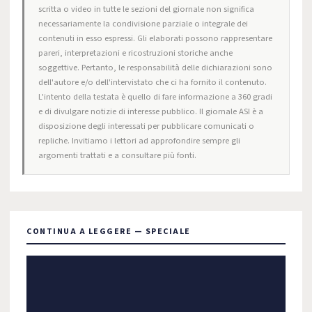
scritta o video in tutte le sezioni del giornale non significa
necessariamente la condivisione parziale o integrale dei
contenuti in esso espressi. Gli elaborati possono rappresentare
pareri, interpretazioni e ricostruzioni storiche anche
soggettive. Pertanto, le responsabilità delle dichiarazioni sono
dell'autore e/o dell'intervistato che ci ha fornito il contenuto.
L'intento della testata è quello di fare informazione a 360 gradi
e di divulgare notizie di interesse pubblico. Il giornale ASI è a
disposizione degli interessati per pubblicare comunicati o
repliche. Invitiamo i lettori ad approfondire sempre gli
argomenti trattati e a consultare più fonti.
CONTINUA A LEGGERE — SPECIALE