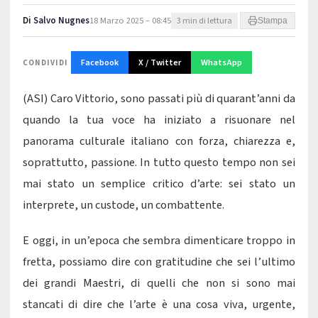
Di
Salvo Nugnes
18 Marzo 2025 – 08:45
3 min di lettura
Stampa
Facebook
X / Twitter
WhatsApp
CONDIVIDI
(ASI) Caro Vittorio, sono passati più di quarant’anni da
quando la tua voce ha iniziato a risuonare nel
panorama culturale italiano con forza, chiarezza e,
soprattutto, passione. In tutto questo tempo non sei
mai stato un semplice critico d’arte: sei stato un
interprete, un custode, un combattente.
E oggi, in un’epoca che sembra dimenticare troppo in
fretta, possiamo dire con gratitudine che sei l’ultimo
dei grandi Maestri, di quelli che non si sono mai
stancati di dire che l’arte è una cosa viva, urgente,