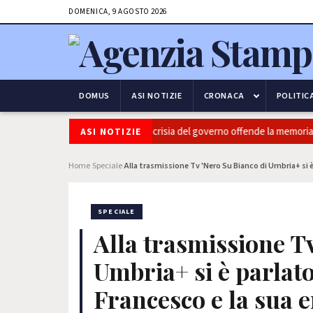
DOMENICA, 9 AGOSTO 2026
DOMUS
ASI NOTIZIE
CRONACA
POLITIC
arcinelle, Barbera (PRC): "L'Ipocrisia del governo offende la memoria dei 
ASI NOTIZIE
Home
Speciale
Alla trasmissione Tv 'Nero Su Bianco di Umbria+ si è 
›
›
SPECIALE
Alla trasmissione Tv
Umbria+ si è parlat
Francesco e la sua er