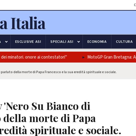
C
A
ESCLUSIVE ASI
SPECIALI ASI
ECONOMIA
CULTURA
minatori. onore ai contestatori"
MotoGP Gran Bretagna: Aprilia 
parlato della morte di Papa Francesco e la sua eredità spirituale e sociale.
 'Nero Su Bianco di
o della morte di Papa
edità spirituale e sociale.