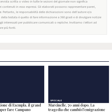
ervista scritta o video in tutte le sezioni del giornale non significa
i contenuti in esso espressi. Gli elaborati possono rappresentare pareri,
e. Pertanto, le responsabilità delle dichiarazioni sono dell'autore e/o
o della testata è quello di fare informazione a 360 gradi e di divulgare notizie
egli interessati per pubblicare comunicati o repliche. Invitiamo i lettori ad
re più fonti.
SPECIALE
ione di Exempla, il grand
Marcinelle, 70 anni dopo. La
saper fare Campano
tragedia che cambiò l’emigrazione