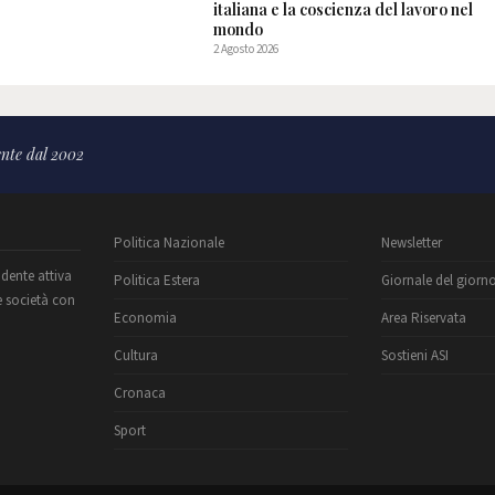
italiana e la coscienza del lavoro nel
mondo
2 Agosto 2026
nte dal 2002
Politica Nazionale
Newsletter
ndente attiva
Politica Estera
Giornale del giorn
e società con
Economia
Area Riservata
Cultura
Sostieni ASI
Cronaca
Sport