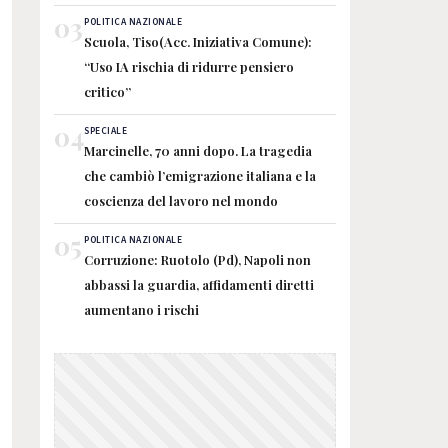
03
POLITICA NAZIONALE
Scuola, Tiso(Acc. Iniziativa Comune):
“Uso IA rischia di ridurre pensiero
critico”
04
SPECIALE
Marcinelle, 70 anni dopo. La tragedia
che cambiò l’emigrazione italiana e la
coscienza del lavoro nel mondo
05
POLITICA NAZIONALE
Corruzione: Ruotolo (Pd), Napoli non
abbassi la guardia, affidamenti diretti
aumentano i rischi