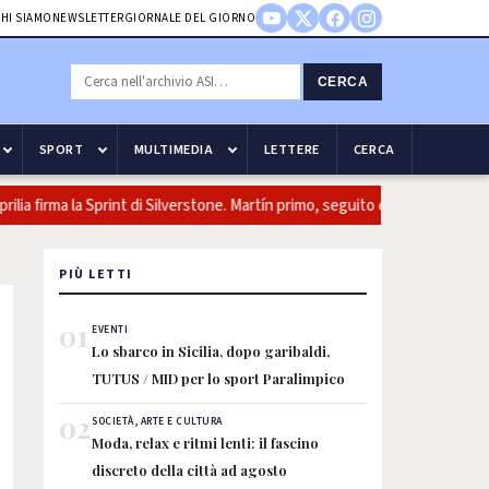
HI SIAMO
NEWSLETTER
GIORNALE DEL GIORNO
CERCA
SPORT
MULTIMEDIA
LETTERE
CERCA
firma la Sprint di Silverstone. Martín primo, seguito da Ogura e Bezzecch
PIÙ LETTI
01
EVENTI
Lo sbarco in Sicilia, dopo garibaldi,
TUTUS / MID per lo sport Paralimpico
02
SOCIETÀ, ARTE E CULTURA
Moda, relax e ritmi lenti: il fascino
discreto della città ad agosto