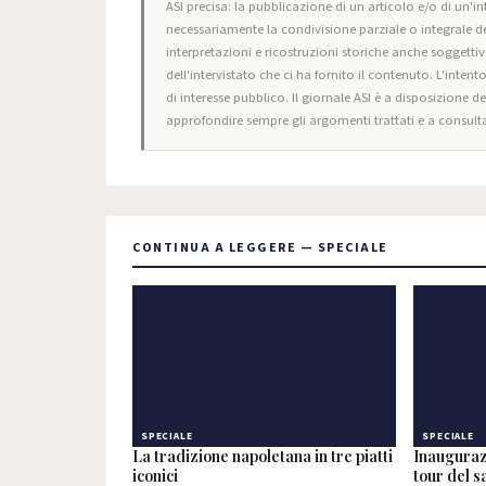
ASI precisa: la pubblicazione di un articolo e/o di un'int
necessariamente la condivisione parziale o integrale de
interpretazioni e ricostruzioni storiche anche soggettiv
dell'intervistato che ci ha fornito il contenuto. L'intent
di interesse pubblico. Il giornale ASI è a disposizione d
approfondire sempre gli argomenti trattati e a consulta
CONTINUA A LEGGERE — SPECIALE
SPECIALE
SPECIALE
La tradizione napoletana in tre piatti
Inauguraz
iconici
tour del 