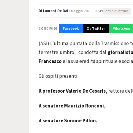
Di
Laurent De Bai
1 Maggio 2025 – 09:49
2 min di lettura
Facebook
X / Twitter
WhatsApp
CONDIVIDI
(ASI) L’ultima puntata della Trasmissione t
terrestre umbro,
condotta dal
giornalist
Francesco
e la sua eredità spirituale e socia
Gli ospiti presenti:
il professor Valerio De Cesaris,
rettore dell
il senatore Maurizio Ronconi,
il senatore Simone Pillon,