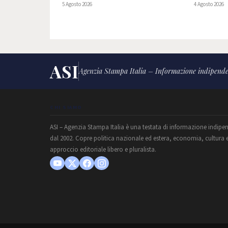
5 Agosto 2026
4 Agosto 2026
ASI
Agenzia Stampa Italia – Informazione indipende
CHI SIAMO
ASI – Agenzia Stampa Italia è una testata di informazione indipe
dal 2002. Copre politica nazionale ed estera, economia, cultura 
approccio editoriale libero e pluralista.