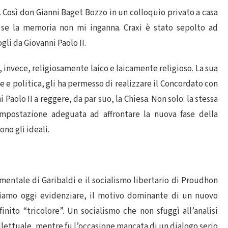
. Così don Gianni Baget Bozzo in un colloquio privato a casa
, se la memoria non mi inganna. Craxi è stato sepolto ad
i da Giovanni Paolo II.
a, invece, religiosamente laico e laicamente religioso. La sua
 e politica, gli ha permesso di realizzare il Concordato con
Paolo II a reggere, da par suo, la Chiesa. Non solo: la stessa
’impostazione adeguata ad affrontare la nuova fase della
no gli ideali.
imentale di Garibaldi e il socialismo libertario di Proudhon
ssiamo oggi evidenziare, il motivo dominante di un nuovo
nito “tricolore”. Un socialismo che non sfuggì all’analisi
ellettuale, mentre fu l’occasione mancata di un dialogo serio