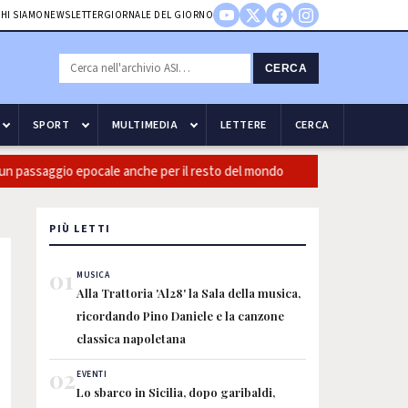
HI SIAMO
NEWSLETTER
GIORNALE DEL GIORNO
CERCA
SPORT
MULTIMEDIA
LETTERE
CERCA
aggio epocale anche per il resto del mondo
Guccini: CasiniI, b
PIÙ LETTI
01
MUSICA
Alla Trattoria 'Al28' la Sala della musica,
ricordando Pino Daniele e la canzone
classica napoletana
02
EVENTI
Lo sbarco in Sicilia, dopo garibaldi,