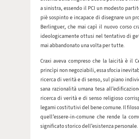
a sinistra, essendo il PCI un modesto parti
piè sospinto e incapace di disegnare un pro
Berlinguer, che mai capì il nuovo corso c
ideologicamente ottusi nel tentativo di get
mai abbandonato una volta per tutte.
Craxi aveva compreso che la laicità è il C
princìpi non negoziabili, essa sfocia inevit
ricerca di verità e di senso, sul piano indi
sana razionalità umana tesa all’edificazion
ricerca di verità e di senso religioso corri
legami costitutivi del bene comune. Il filos
quell’essere-in-comune che rende la comu
significato storico dell’esistenza personale.