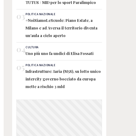
TUTUS / MID per lo sport Paralimpico
03
POLITICA NAZIONALE
#NoiSiamoLeScuole: Piano Estate, a
Milano e ad Aversa il territorio diventa
un'aula a cielo aperto
04
CULTURA
Uno più uno fa undici di Elisa Fossati
05
POLITICA NAZIONALE
Infrastrutture: Iaria (M5S), su lotto unico
intercity governo bocciato da europa
mette a rischio 3 mld