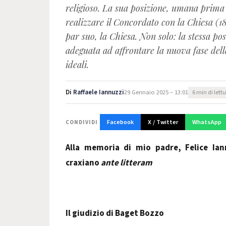
religioso. La sua posizione, umana prima 
realizzare il Concordato con la Chiesa (1
par suo, la Chiesa. Non solo: la stessa pos
adeguata ad affrontare la nuova fase del
ideali.
Di
Raffaele Iannuzzi
29 Gennaio 2025 – 13:01
6 min di lett
Facebook
X / Twitter
WhatsApp
CONDIVIDI
Alla memoria di mio padre, Felice Ian
craxiano
ante litteram
Il giudizio di Baget Bozzo