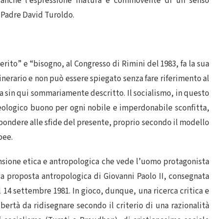
è anche l’espressione matura e commovente di un senso
e Padre David Turoldo.
erito” e “bisogno, al Congresso di Rimini del 1983, fa la sua
erario e non può essere spiegato senza fare riferimento al
ta sin qui sommariamente descritto. Il socialismo, in questo
deologico buono per ogni nobile e imperdonabile sconfitta,
ispondere alle sfide del presente, proprio secondo il modello
bee.
sione etica e antropologica che vede l’uomo protagonista
da proposta antropologica di Giovanni Paolo II, consegnata
l 14 settembre 1981. In gioco, dunque, una ricerca critica e
libertà da ridisegnare secondo il criterio di una razionalità