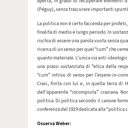
aperta, in grado di recuperare elementi di
(Péguy), senza trascurare importanti spunti
La politica non è certo faccenda per profeti
finalità di medio e lungo periodo. In sostanz
rischia di essere una parola vuota senza qu
ricerca di un senso per quel “cum” che cemen
quanto materiale. L’unica via anti-ideologic
una prassi sostanziata di “etica della resp
“cum” intriso di senso per l’essere-in-com
Craxi, finita con lui e, in quella terra d
dell’apparente “incompiuta” craxiana. Non
politica. Di politica secondo il canone for
conferenza del 1919 dedicata alla “politica
Osserva Weber: