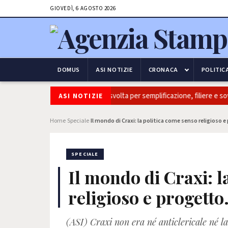
GIOVEDÌ, 6 AGOSTO 2026
DOMUS
ASI NOTIZIE
CRONACA
POLITIC
lia: Coldiretti, ok Camera e’ svolta per semplificazione, filiere e sovranit
ASI NOTIZIE
Home
Speciale
Il mondo di Craxi: la politica come senso religioso 
›
›
SPECIALE
Il mondo di Craxi: l
religioso e progetto
(ASI) Craxi non era né anticlericale né la