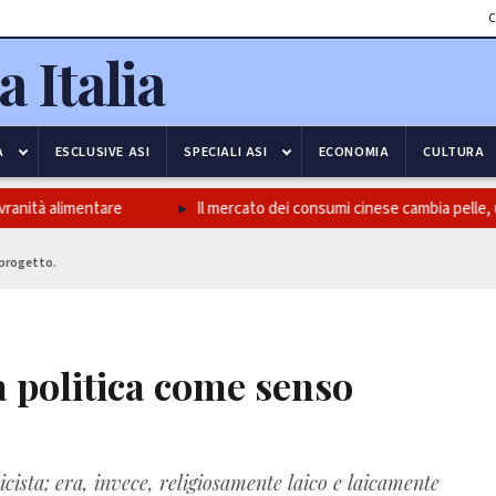
C
A
ESCLUSIVE ASI
SPECIALI ASI
ECONOMIA
CULTURA
à alimentare
Il mercato dei consumi cinese cambia pelle, un pass
e progetto.
a politica come senso
.
icista; era, invece, religiosamente laico e laicamente