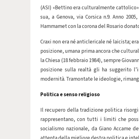
(ASI) «Bettino era culturalmente cattolico»
sua, a Genova, via Corsica n.9. Anno 2005
Hammamet con la corona del Rosario donatogl
Craxi non era né anticlericale né laicista; er
posizione, umana prima ancora che culturale
la Chiesa (18 febbraio 1984), sempre Giovanni 
posizione sulla realtà gli ha suggerito l
modernità. Tramontate le ideologie, rimango
Politica e senso religioso
Il recupero della tradizione politica risorg
rappresentano, con tutti i limiti che po
socialismo nazionale, da Giano Accame defi
attenta della migliore destra politica e int