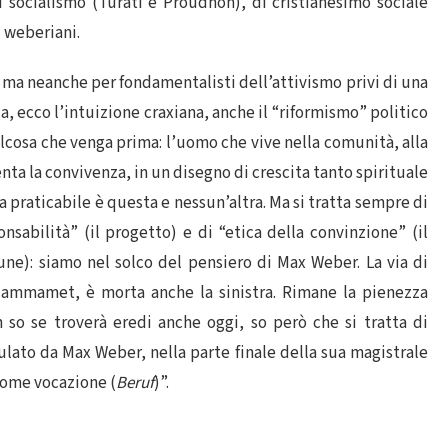
 socialismo (Turati e Proudhon), di cristianesimo sociale
 weberiani.
, ma neanche per fondamentalisti dell’attivismo privi di una
a, ecco l’intuizione craxiana, anche il “riformismo” politico
alcosa che venga prima: l’uomo che vive nella comunità, alla
ta la convivenza, in un disegno di crescita tanto spirituale
a praticabile è questa e nessun’altra. Ma si tratta sempre di
onsabilità” (il progetto) e di “etica della convinzione” (il
une): siamo nel solco del pensiero di Max Weber. La via di
i Hammamet, è morta anche la sinistra. Rimane la pienezza
 so se troverà eredi anche oggi, so però che si tratta di
mulato da Max Weber, nella parte finale della sua magistrale
 come vocazione (
Beruf
)”.