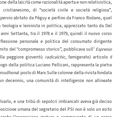
ne della laicità come razionalità aperta e non relativistica,
cristianesimo, di “società civile e società religiosa”,
impervio abitato da Péguy e perfino da Franco Rodano, quel
 teologia e leninista in politica, apprezzato tanto da Del
ni Settanta, tra il 1978 e il 1979, quindi il nuovo corso
riflessione personale e politica del consumato dirigente
l mito del “compromesso storico”, pubblicava sull’
Espresso
ella peggiore gioventù
radicalchic
, famigerato) articolo
Il
logo della politica Luciano Pellicani, rappresenta la pietra
 Proudhonal posto di Marx.Sulle colonne della rivista fondata
 un decennio, una comunità di intelligenze non allineate
alvarlo, e una tribù di sepolcri imbiancati aveva già deciso
posizione umana del segretario del PSI non è solo un esito