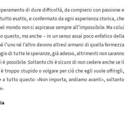
superamento di dure difficoltà, da compiersi con passione e
tutto esatto, e confermato da ogni esperienza storica, che
 nel mondo non si aspirasse sempre all’impossibile. Ma colui
o questo, ma anche – in un senso assai poco enfatico della
é l’uno né l’altro devono altresì armarsi di quella fermezza
agio di tutte le speranze, già adesso, altrimenti non saranno
i è possibile. Soltanto chi è sicuro di non cedere anche se il
è troppo stupido o volgare per ciò che egli vuole offrirgli,
te a tutto questo: «Non importa, andiamo avanti», soltanto
».
ia