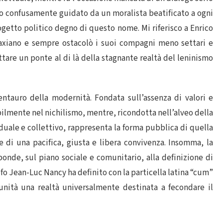
to confusamente guidato da un moralista beatificato a ogni
getto politico degno di questo nome. Mi riferisco a Enrico
raxiano e sempre ostacolò i suoi compagni meno settari e
tare un ponte al di là della stagnante realtà del leninismo
entauro della modernità. Fondata sull’assenza di valori e
abilmente nel nichilismo, mentre, ricondotta nell’alveo della
viduale e collettivo, rappresenta la forma pubblica di quella
e di una pacifica, giusta e libera convivenza. Insomma, la
sponde, sul piano sociale e comunitario, alla definizione di
ofo Jean-Luc Nancy ha definito con la particella latina “cum”
nità una realtà universalmente destinata a fecondare il