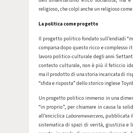
dell’umanitarismo etico socialista, ma 
religioso, che colpì anche un religioso com
La politica come progetto
Il progetto politico fondato sull’endiadi “m
comparsa dopo questo ricco e complesso itin
lavoro politico-culturale degli anni Settan
contesto culturale, non è più il feticcio i
ma il prodotto di una storia incaricata di r
“sfida e risposta” dello storico inglese Toyn
Un progetto politico immerso in una dimen
“in proprio”, per chiamare in causa la soli
all’enciclica
Laboremexercens
, pubblicata i
sistematica di spazi di verità, giustizia e 