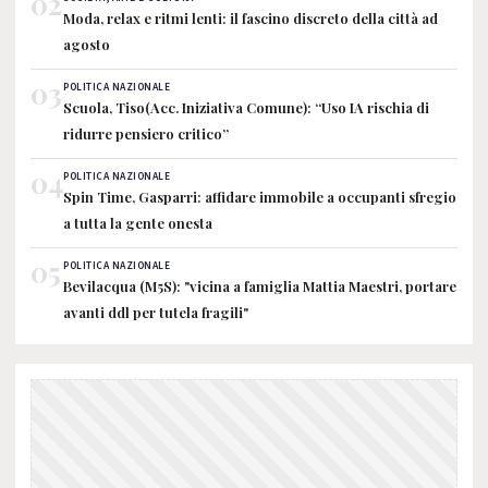
02
Moda, relax e ritmi lenti: il fascino discreto della città ad
agosto
03
POLITICA NAZIONALE
Scuola, Tiso(Acc. Iniziativa Comune): “Uso IA rischia di
ridurre pensiero critico”
04
POLITICA NAZIONALE
Spin Time, Gasparri: affidare immobile a occupanti sfregio
a tutta la gente onesta
05
POLITICA NAZIONALE
Bevilacqua (M5S): "vicina a famiglia Mattia Maestri, portare
avanti ddl per tutela fragili"