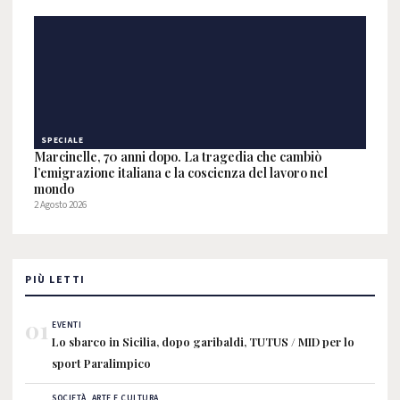
SPECIALE
Marcinelle, 70 anni dopo. La tragedia che cambiò
l’emigrazione italiana e la coscienza del lavoro nel
mondo
2 Agosto 2026
PIÙ LETTI
01
EVENTI
Lo sbarco in Sicilia, dopo garibaldi, TUTUS / MID per lo
sport Paralimpico
SOCIETÀ, ARTE E CULTURA