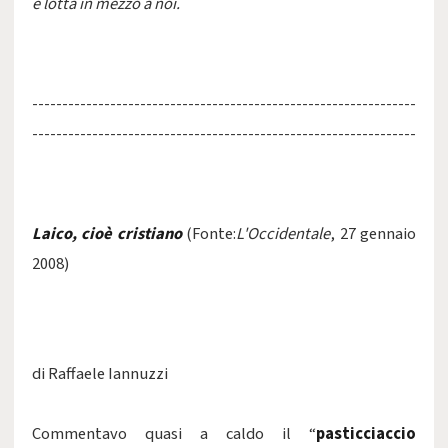
e lotta in mezzo a noi.
----------------------------------------------------------------
----------------------------------------------------------------
Laico, cioè cristiano
(Fonte:
L'Occidentale
, 27 gennaio
2008)
di Raffaele Iannuzzi
Commentavo quasi a caldo il
“
pasticciaccio