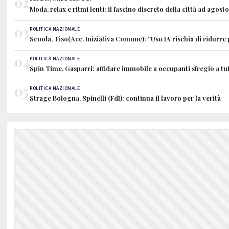
02
Moda, relax e ritmi lenti: il fascino discreto della città ad agosto
03
POLITICA NAZIONALE
Scuola, Tiso(Acc. Iniziativa Comune): “Uso IA rischia di ridurre 
04
POLITICA NAZIONALE
Spin Time, Gasparri: affidare immobile a occupanti sfregio a tu
05
POLITICA NAZIONALE
Strage Bologna. Spinelli (FdI): continua il lavoro per la verità