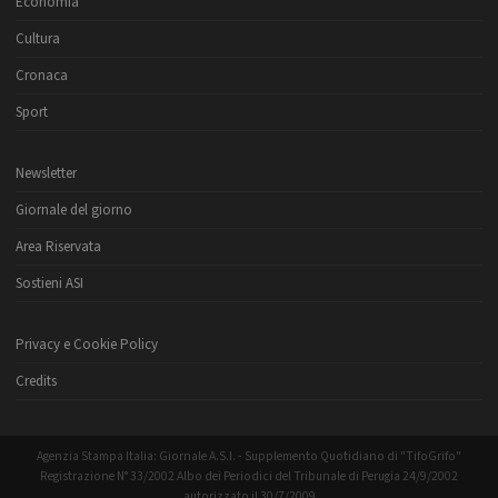
Economia
Cultura
Cronaca
Sport
Newsletter
Giornale del giorno
Area Riservata
Sostieni ASI
Privacy e Cookie Policy
Credits
Agenzia Stampa Italia: Giornale A.S.I. - Supplemento Quotidiano di "TifoGrifo"
Registrazione N° 33/2002 Albo dei Periodici del Tribunale di Perugia 24/9/2002
autorizzato il 30/7/2009