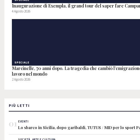
SPECIALE
Inaugurazione di Exempla, il grand tour del saper fare Campa
4 Agosto 2026
SPECIALE
Marcinelle, 70 anni dopo. La tragedia che cambiò l’emigrazione
lavoro nel mondo
2 Agosto 2026
PIÙ LETTI
01
EVENTI
Lo sbarco in Sicilia, dopo garibaldi, TUTUS / MID per lo sport 
SOCIETÀ, ARTE E CULTURA