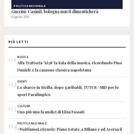
POLITICA NAZIONALE
Guccini: CasiniI, bologna non ti dimenticherà
6 Agosto 2026
PIÙ LETTI
01
MUSICA
Alla Trattoria 'Al28' la Sala della musica, ricordando Pino
Daniele e la canzone classica napoletana
02
EVENTI
Lo sbarco in Sicilia, dopo garibaldi, TUTUS / MID per lo
sport Paralimpico
03
CULTURA
Uno più uno fa undici di Elisa Fossati
04
POLITICA NAZIONALE
#NoiSiamoLeScuole: Piano Estate, a Milano e ad Aversa il