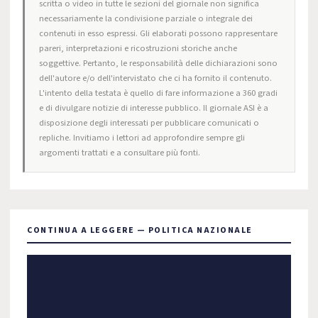
scritta o video in tutte le sezioni del giornale non significa
necessariamente la condivisione parziale o integrale dei
contenuti in esso espressi. Gli elaborati possono rappresentare
pareri, interpretazioni e ricostruzioni storiche anche
soggettive. Pertanto, le responsabilità delle dichiarazioni sono
dell'autore e/o dell'intervistato che ci ha fornito il contenuto.
L'intento della testata è quello di fare informazione a 360 gradi
e di divulgare notizie di interesse pubblico. Il giornale ASI è a
disposizione degli interessati per pubblicare comunicati o
repliche. Invitiamo i lettori ad approfondire sempre gli
argomenti trattati e a consultare più fonti.
CONTINUA A LEGGERE — POLITICA NAZIONALE