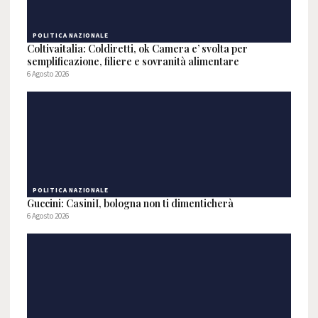
POLITICA NAZIONALE
Coltivaitalia: Coldiretti, ok Camera e’ svolta per
semplificazione, filiere e sovranità alimentare
6 Agosto 2026
POLITICA NAZIONALE
Guccini: CasiniI, bologna non ti dimenticherà
6 Agosto 2026