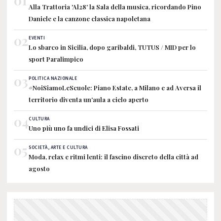
01
Alla Trattoria 'Al28' la Sala della musica, ricordando Pino
Daniele e la canzone classica napoletana
02
EVENTI
Lo sbarco in Sicilia, dopo garibaldi, TUTUS / MID per lo
sport Paralimpico
03
POLITICA NAZIONALE
#NoiSiamoLeScuole: Piano Estate, a Milano e ad Aversa il
territorio diventa un'aula a cielo aperto
04
CULTURA
Uno più uno fa undici di Elisa Fossati
05
SOCIETÀ, ARTE E CULTURA
Moda, relax e ritmi lenti: il fascino discreto della città ad
agosto