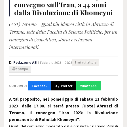
convegno sull'Iran, a 44 anni
dalla Rivoluzione di Khomeyni
(ASI) Teramo - Qual più idonea città in Abruzzo di
Teramo, sede della Facoltà di Scienze Politiche, per un
convegno di geopolitica, storia e relazioni
internazionali.
Di
Redazione ASI
8 Febbraio 2023 – 09:26
1 min di lettura
Stampa
Facebook
X / Twitter
WhatsApp
CONDIVIDI
A tal proposito, nel pomeriggio di sabato 11 febbraio
2023, dalle 17.00, si terrà presso l'Hotel Abruzzi di
Teramo, il convegno "Iran 2023: la Rivoluzione
permanente di Ruhollah Khomeyni".
Ospiti del convegno moderato dal giornalista Cristiano Vignali