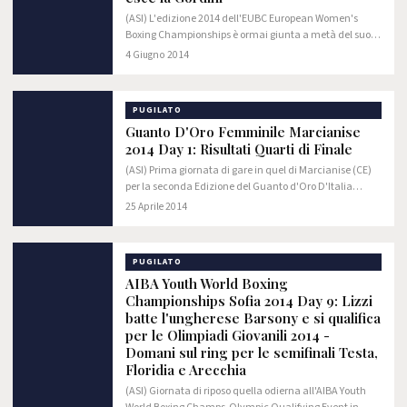
(ASI) L'edizione 2014 dell'EUBC European Women's
Boxing Championships è ormai giunta a metà del suo
percorso.
4 Giugno 2014
PUGILATO
Guanto D'Oro Femminile Marcianise
2014 Day 1: Risultati Quarti di Finale
(ASI) Prima giornata di gare in quel di Marcianise (CE)
per la seconda Edizione del Guanto d'Oro D'Italia
Femminile e il Torneo Nazionale Femminile Junior e
25 Aprile 2014
Youth, competizioni organizzate dalla FPI…
PUGILATO
AIBA Youth World Boxing
Championships Sofia 2014 Day 9: Lizzi
batte l'ungherese Barsony e si qualifica
per le Olimpiadi Giovanili 2014 -
Domani sul ring per le semifinali Testa,
Floridia e Arecchia
(ASI) Giornata di riposo quella odierna all'AIBA Youth