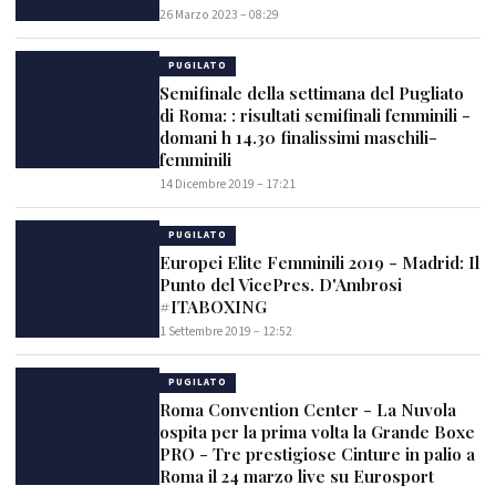
26 Marzo 2023 – 08:29
PUGILATO
Semifinale della settimana del Pugliato
di Roma: : risultati semifinali femminili -
domani h 14.30 finalissimi maschili-
femminili
14 Dicembre 2019 – 17:21
PUGILATO
Europei Elite Femminili 2019 - Madrid: Il
Punto del VicePres. D'Ambrosi
#ITABOXING
1 Settembre 2019 – 12:52
PUGILATO
Roma Convention Center - La Nuvola
ospita per la prima volta la Grande Boxe
PRO - Tre prestigiose Cinture in palio a
Roma il 24 marzo live su Eurosport