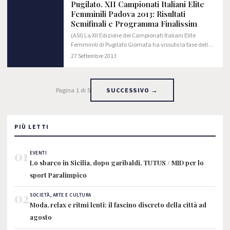
Pugilato. XII Campionati Italiani Elite
Femminili Padova 2013: Risultati
Semifinali e Programma Finalissim
(ASI) La XII Edizione dei Campionati Italiani Elite
Femminili di Pugilato Giornata ha vissuto la fase delle
semifinali. Il torneo organizzato dalla FPI in
27 Settembre 2013
collaborazione con la Società Padova Ring e…
Pagina 1 di 5
SUCCESSIVO →
PIÙ LETTI
01
EVENTI
Lo sbarco in Sicilia, dopo garibaldi, TUTUS / MID per lo
sport Paralimpico
02
SOCIETÀ, ARTE E CULTURA
Moda, relax e ritmi lenti: il fascino discreto della città ad
agosto