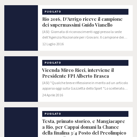
PUGILATO
Rio 2016, D'Arrigo riceve il campione
dei supermassimi Guido Vianello
(ASI) Giornata di riconoscimenti oggi presso la sede
dell’Agenzia Nazionale per i Giovani. Il campione dei
supermassimi Guido Vianello ha incontrato il direttore
12 Luglio 2016
Generale dell’Agenzia Giacomo…
PUGILATO
Vicenda Mirco Ricci, interviene il
Presidente FPI Alberto Brasca
(ASI) "Qualche breve riflessione in merito ad un articolo
apparso oggi sulla Gazzetta dello Sport “Lo scellerato
Ricci e i mali della boxe".Apprendere la notizia di un
24 Aprile 2016
grave reato operato nei…
PUGILATO
Testa, primato storico, e Mangiacapre
a Rio, per Cappai domani la Chance
della finalina 3/4 Posto del Preolimpico