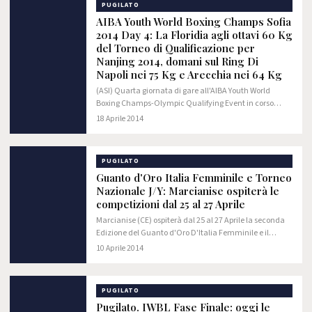
PUGILATO
AIBA Youth World Boxing Champs Sofia
2014 Day 4: La Floridia agli ottavi 60 Kg
del Torneo di Qualificazione per
Nanjing 2014, domani sul Ring Di
Napoli nei 75 Kg e Arecchia nei 64 Kg
(ASI) Quarta giornata di gare all'AIBA Youth World
Boxing Champs-Olympic Qualifying Event in corso
presso l'Armeec Arena di Sofia (Bulgaria). Alla
18 Aprile 2014
Kermesse, ormai entrata nel vivo, partecipano 506…
PUGILATO
Guanto d'Oro Italia Femminile e Torneo
Nazionale J/Y: Marcianise ospiterà le
competizioni dal 25 al 27 Aprile
Marcianise (CE) ospiterà dal 25 al 27 Aprile la seconda
Edizione del Guanto d'Oro D'Italia Femminile e il
Torneo Nazionale Femminile Junior e Youth.
10 Aprile 2014
PUGILATO
Pugilato. IWBL Fase Finale: oggi le