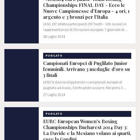
Championships FINAL DAY - Ecco le
Nuove Campionesse d'Europa - 4 ori, 1
argento e 3 bronzi per l'Italia
(ASI) 197 atlete partecipanti (97 Youth - 100 Junior) in
rappresentanza di 26 nazioni europee. 7 giornate di
gara per un totale di 176 match (87 Youth e 89 Junior).
28 Luglio 2014
Questi in sintesi i numeri della V…
PUGILATO
Campionati Europei di Puglilato Junior
femminili. Arrivano 3 medaglie d'oro su
3 finali
(ASI) Si stanno disputando i campionati europei di
pugilato ad Assisi, 5 le finaliste azzurre. Nei primi 3
incontri l'Italia ha conquistato 3 ori.
27 Luglio 2014
PUGILATO
EUBC European Women's Boxing
Championships Bucharest 2014 Day 3:
La Davide e la Mesiano volano ai quarti,
esce la Gordini