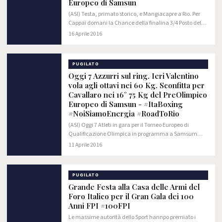
Europeo di Samsun
(ASI) Testa, primato storico, e Mangiacapre a Rio. Per
Cappai domani la Chance della finalina 3/4 Posto del
Preolimpico Europeo di Samsun #ItaBoxing #RoadToRio
16 Aprile 2016
Giornata agrodolce quella appena…
PUGILATO
Oggi 7 Azzurri sul ring. Ieri Valentino
vola agli ottavi nei 60 Kg. Sconfitta per
Cavallaro nei 16° 75 Kg del PreOlimpico
Europeo di Samsun - #ItaBoxing
#NoiSiamoEnergia #RoadToRio
(ASI) Oggi 7 Atleti in gara per il Torneo Europeo di
Qualificazione Olimpica in programma a Samsum
(Turchia), la competizione che assegnerà 36 pass
11 Aprile 2016
Olimpici (30 per le categorie Maschili e 6 per…
PUGILATO
Grande Festa alla Casa delle Armi del
Foro Italico per il Gran Gala dei 100
Anni FPI #100FPI
Le massime autorità dello Sport hannpo premiato i