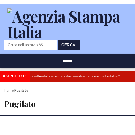
CERCA
ASI NOTIZIE
risia del governo offende la memoria dei minatori. onore ai contestatori"
Moto
Home
Pugilato
›
Pugilato