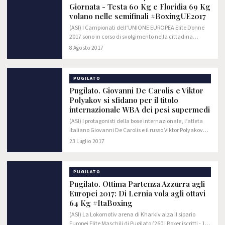
Giornata - Testa 60 Kg e Floridia 69 Kg
volano nelle semifinali #BoxingUE2017
(ASI) I Campionati dell’UNIONE EUROPEA Elite Donne
2017 sono in corso di svolgimento nella cittadina
umbra di Cascia, scelta che la FPI ha fortemente voluto
8 Agosto 2017
e che si inserisce nell’ambito delle…
PUGILATO
Pugilato. Giovanni De Carolis e Viktor
Polyakov si sfidano per il titolo
internazionale WBA dei pesi supermedi
(ASI) I protagonisti della boxe internazionale, l’atleta
italiano Giovanni De Carolis e il russo Viktor Polyakov
danno appuntamento a Euroma2, domenica 23 luglio,
23 Luglio 2017
per un evento speciale che vedrà i…
PUGILATO
Pugilato. Ottima Partenza Azzurra agli
Europei 2017: Di Lernia vola agli ottavi
64 Kg #ItaBoxing
(ASI) La Lokomotiv arena di Kharkiv alza il sipario
Europei Elite Maschili di Pugilato (260 i Boxer iscritti - 10