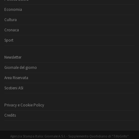
Economia
Cultura
Cronaca
Sport
Newsletter
Giornale del giorno
Area Riservata
Sostieni ASI
Privacy e Cookie Policy
Credits
Agenzia Stampa Italia: Giornale A.S.I. - Supplemento Quotidiano di "TifoGrifo"