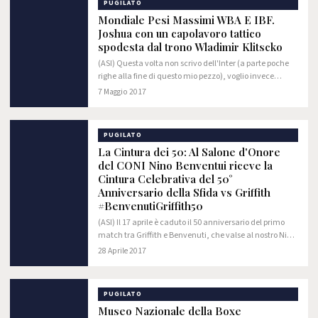
PUGILATO
Mondiale Pesi Massimi WBA E IBF.
Joshua con un capolavoro tattico
spodesta dal trono Wladimir Klitscko
(ASI) Questa volta non scrivo dell'Inter (a parte poche
righe alla fine di questo mio pezzo), voglio invece
impiegare lo spazio che la Direzione ASI mi mette
7 Maggio 2017
gentilmente a disposizione per ritornare…
PUGILATO
La Cintura dei 50: Al Salone d'Onore
del CONI Nino Benventui riceve la
Cintura Celebrativa del 50°
Anniversario della Sfida vs Griffith
#BenvenutiGriffith50
(ASI) Il 17 aprile è caduto il 50 anniversario del primo
match tra Griffith e Benvenuti, che valse al nostro Nino
il Titolo Mondiale WBC e WBA dei Pesi Medi. L'incontro,
28 Aprile 2017
che si svolse a New York sul…
PUGILATO
Museo Nazionale della Boxe