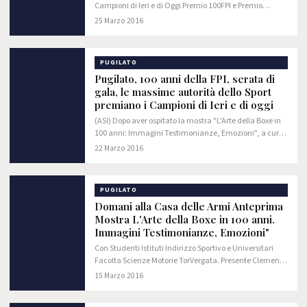
Campioni di Ieri e di Oggi Premio 100FPI e Premio
Giuliano Gemma #100FPI
25 Marzo 2016
PUGILATO
Pugilato, 100 anni della FPI, serata di
gala, le massime autorità dello Sport
premiano i Campioni di Ieri e di oggi
(ASI) Dopo aver ospitato la mostra "L'Arte della Boxe in
100 anni: Immagini Testimonianze, Emozioni", a cura
di Roberta De Fabritiis, Roberto Savi e Marco Impiglia, la
22 Marzo 2016
Casa delle Armi del Foro…
PUGILATO
Domani alla Casa delle Armi Anteprima
Mostra L'Arte della Boxe in 100 anni.
Immagini Testimonianze, Emozioni"
Con Studenti Istituti Indirizzo Sportivo e Universitari
Facolta Scienze Motorie TorVergata. Presente Clemente
Russo #100FPI
15 Marzo 2016