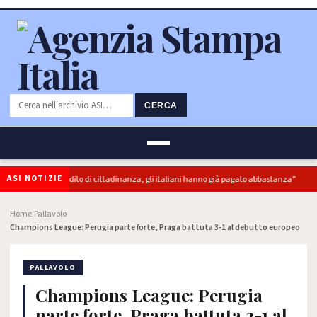
CERCA
ASI NOTIZIE
“superbonus e reddito di cittadinanza, gli italiani hanno già pagato abbastanza”
Home
Pallavolo
›
›
Champions League: Perugia parte forte, Praga battuta 3-1 al debutto europeo
PALLAVOLO
Champions League: Perugia
parte forte, Praga battuta 3-1 al