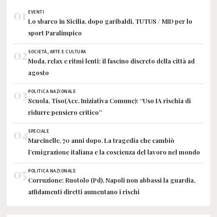
01
EVENTI
Lo sbarco in Sicilia, dopo garibaldi, TUTUS / MID per lo
sport Paralimpico
02
SOCIETÀ, ARTE E CULTURA
Moda, relax e ritmi lenti: il fascino discreto della città ad
agosto
03
POLITICA NAZIONALE
Scuola, Tiso(Acc. Iniziativa Comune): “Uso IA rischia di
ridurre pensiero critico”
04
SPECIALE
Marcinelle, 70 anni dopo. La tragedia che cambiò
l’emigrazione italiana e la coscienza del lavoro nel mondo
05
POLITICA NAZIONALE
Corruzione: Ruotolo (Pd), Napoli non abbassi la guardia,
affidamenti diretti aumentano i rischi