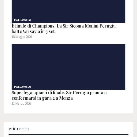
PALLAVOLO
È finale di Champions! La Sir Sicoma Monini Perugia
batte Varsavia in 3 set
16 Maggio 2026
PALLAVOLO
Superlega, quarti di finale: Sir Perugia pronta a
confermarsi in gara 2 a Monza
11 Marzo 2026
PIÙ LETTI