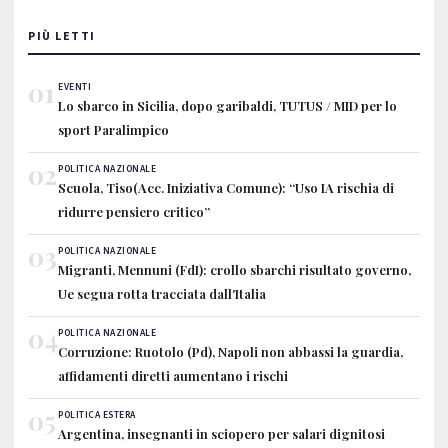
PIÙ LETTI
01
EVENTI
Lo sbarco in Sicilia, dopo garibaldi, TUTUS / MID per lo
sport Paralimpico
02
POLITICA NAZIONALE
Scuola, Tiso(Acc. Iniziativa Comune): “Uso IA rischia di
ridurre pensiero critico”
03
POLITICA NAZIONALE
Migranti, Mennuni (FdI): crollo sbarchi risultato governo,
Ue segua rotta tracciata dall'Italia
04
POLITICA NAZIONALE
Corruzione: Ruotolo (Pd), Napoli non abbassi la guardia,
affidamenti diretti aumentano i rischi
05
POLITICA ESTERA
Argentina, insegnanti in sciopero per salari dignitosi