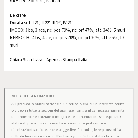
ARBITRI: Sobrero, Padoan.
Le cifre
Durata set: I 21', II 22', III 26', IV 21'
IMOCO: 3 bs, 3 ace, ric. pos 79%, ric. prf 47%, att. 34%, 5 muri
REBECCHI: 4 bs, 4ace, ric. pos 70%, ric. prf 30%, att. 56%, 17
muri
Chiara Scardazza – Agenzia Stampa Italia
NOTA DELLA REDAZIONE
ASI precisa: la pubblicazione di un articolo e/o di un'intervista scritta
o video in tutte le sezioni del giornale non significa necessariamente
la condivisione parziale o integrale dei contenuti in esso espressi. Gli
elaborati possono rappresentare pareri, interpretazioni e
ricostruzioni storiche anche soggettive. Pertanto, le responsabilità
delle dichiarazioni sono dell'autore e/o dell'intervistato che ci ha