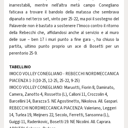
inarrestabili, mentre nell’altra metà campo Conegliano
faticava a trovare il bandolo della matassa che sembrava
dipanato nel terzo set, vinto per 25-22, ma poi il sostegno del
Palaverde non è bastato a sostenere l’Imoco contro il ritorno
della Rebecchi che, affidandosi anche al servizio e al muro
delle sue – ben 17 i muri punto a fine gara -, ha chiuso la
partita, ultimo punto proprio un ace di Bosetti per un
perentorio 25-9.
TABELLINO
IMOCO VOLLEY CONEGLIANO - REBECCHI NORDMECCANICA
PIACENZA 1-3 (10-25, 12-25, 25-22, 9-25)
IMOCO VOLLEY CONEGLIANO: Maruotti, Fiorin 8, Daminato,
Camera, Zanotto 4, Rossetto (L), Calloni 11, Crozzolin 4,
Barcellini 14, Barazza 5. NE Agostinetto, Nikolova. All. Gaspari.
REBECCHI NORDMECCANICA PIACENZA: Valeriano, Leggeri
14, Turlea 19, Meijners 22, Secolo, Ferretti, Sansonna (L),
Guiggi 11, Radenkovic, Bosetti 19. NE Nicolini. All. Caprara.