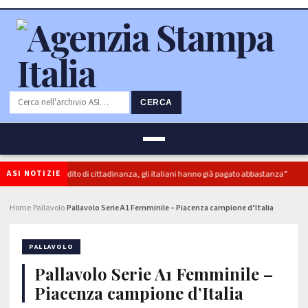
CERCA
ASI NOTIZIE
“superbonus e reddito di cittadinanza, gli italiani hanno già pagato abbastanza”
Home
Pallavolo
Pallavolo Serie A1 Femminile – Piacenza campione d’Italia
›
›
PALLAVOLO
Pallavolo Serie A1 Femminile –
Piacenza campione d’Italia