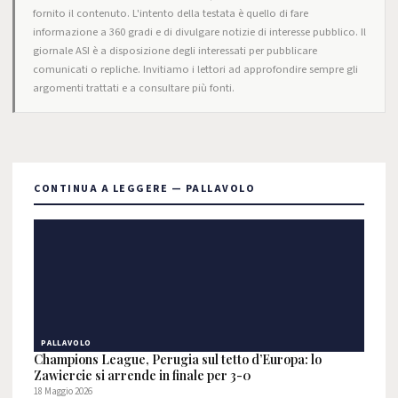
fornito il contenuto. L'intento della testata è quello di fare
informazione a 360 gradi e di divulgare notizie di interesse pubblico. Il
giornale ASI è a disposizione degli interessati per pubblicare
comunicati o repliche. Invitiamo i lettori ad approfondire sempre gli
argomenti trattati e a consultare più fonti.
CONTINUA A LEGGERE — PALLAVOLO
PALLAVOLO
Champions League, Perugia sul tetto d’Europa: lo
Zawiercie si arrende in finale per 3-0
18 Maggio 2026