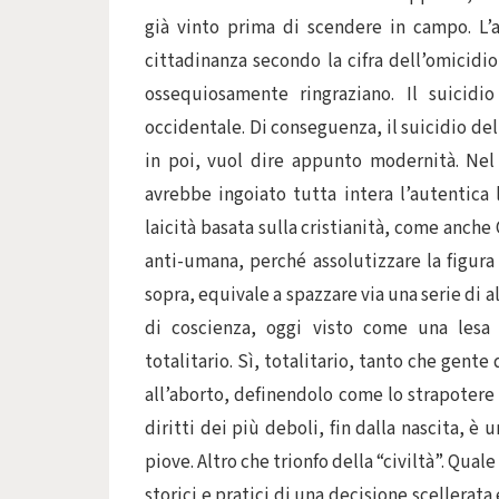
già vinto prima di scendere in campo. L’a
cittadinanza secondo la cifra dell’omicidio
ossequiosamente ringraziano. Il suicidio
occidentale. Di conseguenza, il suicidio de
in poi, vuol dire appunto modernità. Nel 
avrebbe ingoiato tutta intera l’autentica l
laicità basata sulla cristianità, come anche 
anti-umana, perché assolutizzare la figura
sopra, equivale a spazzare via una serie di al
di coscienza, oggi visto come una lesa 
totalitario. Sì, totalitario, tanto che gent
all’aborto, definendolo come lo strapotere d
diritti dei più deboli, fin dalla nascita, è
piove. Altro che trionfo della “civiltà”. Qual
storici e pratici di una decisione scellera