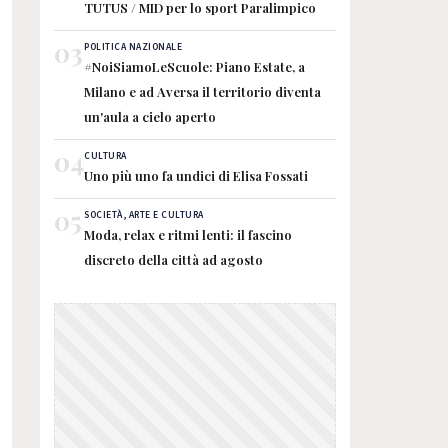
TUTUS / MID per lo sport Paralimpico
03
POLITICA NAZIONALE
#NoiSiamoLeScuole: Piano Estate, a
Milano e ad Aversa il territorio diventa
un'aula a cielo aperto
04
CULTURA
Uno più uno fa undici di Elisa Fossati
05
SOCIETÀ, ARTE E CULTURA
Moda, relax e ritmi lenti: il fascino
discreto della città ad agosto