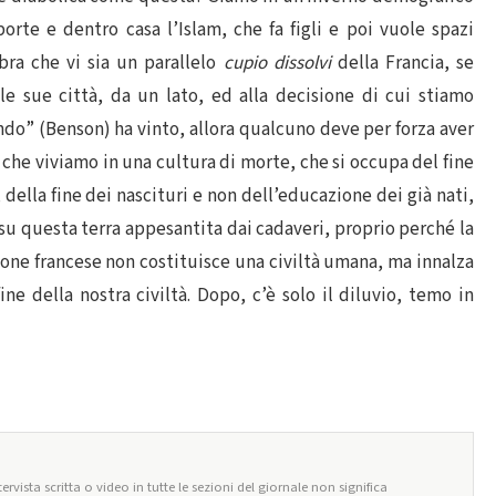
rte e dentro casa l’Islam, che fa figli e poi vuole spazi
ra che vi sia un parallelo
cupio dissolvi
della Francia, se
le sue città, da un lato, ed alla decisione di cui stiamo
ondo” (Benson) ha vinto, allora qualcuno deve per forza aver
he viviamo in una cultura di morte, che si occupa del fine
 della fine dei nascituri e non dell’educazione dei già nati,
u questa terra appesantita dai cadaveri, proprio perché la
one francese non costituisce una civiltà umana, ma innalza
ine della nostra civiltà. Dopo, c’è solo il diluvio, temo in
ervista scritta o video in tutte le sezioni del giornale non significa