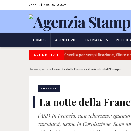
VENERDÌ, 7 AGOSTO 2026
DOMUS
ASI NOTIZIE
CRONACA
POLITIC
ivaitalia: Coldiretti, ok Camera e’ svolta per semplificazione, filiere e sov
ASI NOTIZIE
Home
Speciale
La notte della Francia e il suicidio dell’Europa
›
›
SPECIALE
La notte della Franci
(ASI) In Francia, non scherzano: quando 
suicidarsi, usano la Costituzione. Sono qu