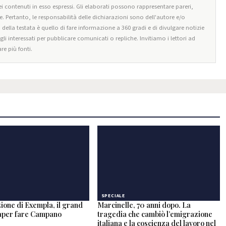
i contenuti in esso espressi. Gli elaborati possono rappresentare pareri,
e. Pertanto, le responsabilità delle dichiarazioni sono dell'autore e/o
o della testata è quello di fare informazione a 360 gradi e di divulgare notizie
egli interessati per pubblicare comunicati o repliche. Invitiamo i lettori ad
re più fonti.
SPECIALE
ione di Exempla, il grand
Marcinelle, 70 anni dopo. La
saper fare Campano
tragedia che cambiò l’emigrazione
italiana e la coscienza del lavoro nel