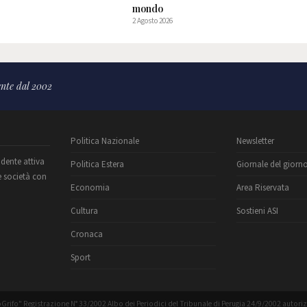
mondo
2 Agosto 2026
nte dal 2002
Politica Nazionale
Newsletter
ndente attiva
Politica Estera
Giornale del giorn
e società con
Economia
Area Riservata
Cultura
Sostieni ASI
Cronaca
Sport
Grifo" Registrazione N° 33/2002 Albo dei Periodici del Tribunale di Perugia 24/9/2002 autori