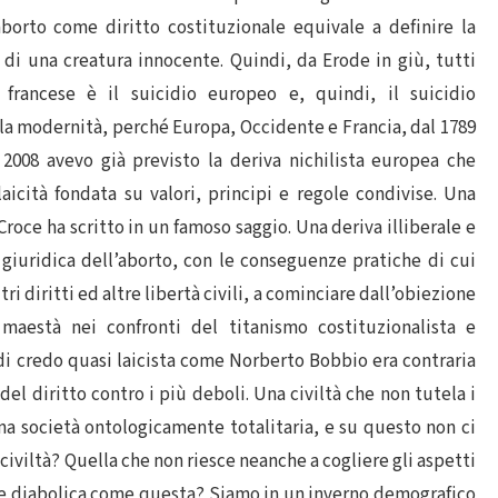
borto come diritto costituzionale equivale a definire la
 di una creatura innocente. Quindi, da Erode in giù, tutti
 francese è il suicidio europeo e, quindi, il suicidio
lla modernità, perché Europa, Occidente e Francia, dal 1789
2008 avevo già previsto la deriva nichilista europea che
aicità fondata su valori, principi e regole condivise. Una
Croce ha scritto in un famoso saggio. Una deriva illiberale e
 giuridica dell’aborto, con le conseguenze pratiche di cui
tri diritti ed altre libertà civili, a cominciare dall’obiezione
maestà nei confronti del titanismo costituzionalista e
e di credo quasi laicista come Norberto Bobbio era contraria
el diritto contro i più deboli. Una civiltà che non tutela i
 una società ontologicamente totalitaria, e su questo non ci
e civiltà? Quella che non riesce neanche a cogliere gli aspetti
ta e diabolica come questa? Siamo in un inverno demografico