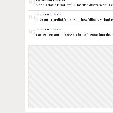
03
Moda, relax e ritmi lenti: il fascino discreto della 
04
POLITICA NAZIONALE
Migranti, Gardini (FdI): "Sanchez fallisce, Meloni g
05
POLITICA NAZIONALE
Carceri, Perantoni (M5S): a bancali ennesimo dece