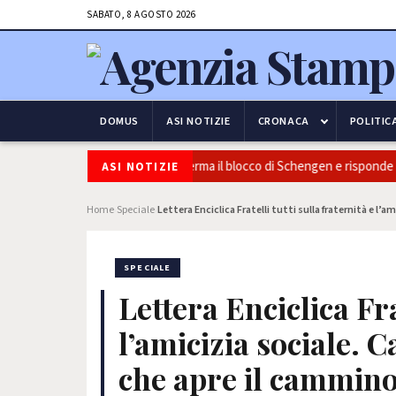
SABATO, 8 AGOSTO 2026
DOMUS
ASI NOTIZIE
CRONACA
POLITIC
urezza e frontiere: l’Italia conferma il blocco di Schengen e risponde alle
ASI NOTIZIE
Home
Speciale
Lettera Enciclica Fratelli tutti sulla fraternità e l’
›
›
SPECIALE
Lettera Enciclica Fra
l’amicizia sociale. C
che apre il cammin