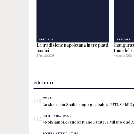
SPECIALE
SPECIALE
La tradizione napoletana in tre piatti
Inauguraz
iconici
tour del 
5 Agosto 2026
4 Agosto 2026
PIÙ LETTI
01
EVENTI
Lo sbarco in Sicilia, dopo garibaldi, TUTUS / MID
02
POLITICA NAZIONALE
#NoiSiamoLeScuole: Piano Estate, a Milano e ad Ave
SOCIETÀ, ARTE E CULTURA