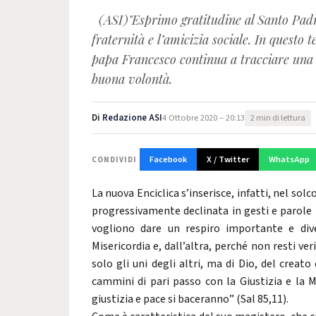
(ASI)"Esprimo gratitudine al Santo Padre 
fraternità e l’amicizia sociale. In questo
papa Francesco continua a tracciare una s
buona volontà.
Di
Redazione ASI
4 Ottobre 2020 – 20:13
2 min di lettura
Facebook
X / Twitter
WhatsApp
CONDIVIDI
La nuova Enciclica s’inserisce, infatti, nel solc
progressivamente declinata in gesti e parole 
vogliono dare un respiro importante e div
Misericordia e, dall’altra, perché non resti ver
solo gli uni degli altri, ma di Dio, del creato
cammini di pari passo con la Giustizia e la M
giustizia e pace si baceranno” (Sal 85,11).