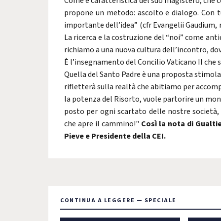
Come è caratteristica del suo magistero, che c
propone un metodo: ascolto e dialogo. Con tutt
importante dell’idea” (cfr Evangelii Gaudium, n
La ricerca e la costruzione del “noi” come antid
richiamo a una nuova cultura dell’incontro, dov
È l’insegnamento del Concilio Vaticano II che s
Quella del Santo Padre è una proposta stimola
rifletterà sulla realtà che abitiamo per accomp
la potenza del Risorto, vuole partorire un mond
posto per ogni scartato delle nostre società, 
che apre il cammino!"
Così la nota di Gualti
Pieve e Presidente della CEI.
CONTINUA A LEGGERE — SPECIALE