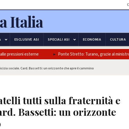
C
A
ESCLUSIVE ASI
SPECIALI ASI
ECONOMIA
CULTURA
 pressioni esterne
Ponte Stretto: Turano, grazie al ministro Salvi
amicizia sociale. Card. Bassetti: un orizzonte che apre il cammino
telli tutti sulla fraternità e
ard. Bassetti: un orizzonte
o