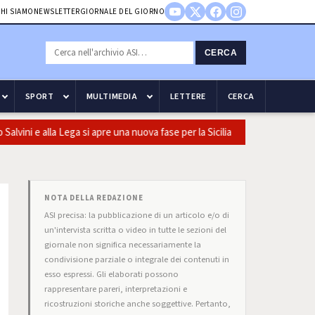
HI SIAMO
NEWSLETTER
GIORNALE DEL GIORNO
CERCA
SPORT
MULTIMEDIA
LETTERE
CERCA
ni e alla Lega si apre una nuova fase per la Sicilia
Olio, Confeur
NOTA DELLA REDAZIONE
ASI precisa: la pubblicazione di un articolo e/o di
un'intervista scritta o video in tutte le sezioni del
giornale non significa necessariamente la
condivisione parziale o integrale dei contenuti in
esso espressi. Gli elaborati possono
rappresentare pareri, interpretazioni e
ricostruzioni storiche anche soggettive. Pertanto,