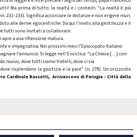
erca di leggere e interpretare i segni dei tempi, papa Francesco
i! Ma prima di tutto: la realtà e i contesti. “La realtà è più
n. 231-233). Significa accorciare le distanze e non erigere muri.
oto alle derive egocentriche. Da qui l’invito alla gentilezza e il
e tutti sono invitati a collaborare.
i apre a una riflessione matura.
nte e impegnativa. Nei prossimi mesi l’Episcopato italiano
agnare l’annuncio. Si legge nell’Enciclica: “La Chiesa […] con
o nuovo, dove tutti siamo fratelli, dove ci sia
dove risplendano la giustizia e la pace” (n. 278). Un orizzonte
ero Cardinale Bassetti, Arcivescovo di Perugia - Città della