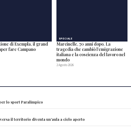
SPECIALE
ione di Exempla, il grand
Marcinelle, 70 anni dopo. La
saper fare Campano
tragedia che cambiò l’emigrazione
italiana e la coscienza del lavoro nel
mondo
2 Agosto 2026
 per lo sport Paralimpico
rsa il territorio diventa un'aula a cielo aperto