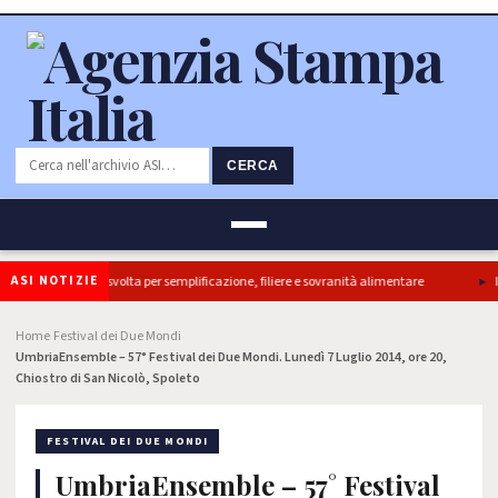
CERCA
ASI NOTIZIE
tti, ok Camera e’ svolta per semplificazione, filiere e sovranità alimentare
Il 
Home
Festival dei Due Mondi
›
›
UmbriaEnsemble – 57° Festival dei Due Mondi. Lunedì 7 Luglio 2014, ore 20,
Chiostro di San Nicolò, Spoleto
FESTIVAL DEI DUE MONDI
UmbriaEnsemble – 57° Festival