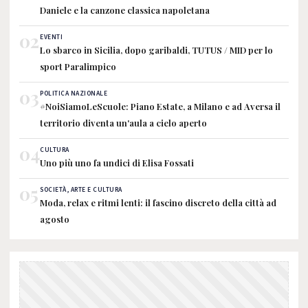
Daniele e la canzone classica napoletana
02
EVENTI
Lo sbarco in Sicilia, dopo garibaldi, TUTUS / MID per lo
sport Paralimpico
03
POLITICA NAZIONALE
#NoiSiamoLeScuole: Piano Estate, a Milano e ad Aversa il
territorio diventa un'aula a cielo aperto
04
CULTURA
Uno più uno fa undici di Elisa Fossati
05
SOCIETÀ, ARTE E CULTURA
Moda, relax e ritmi lenti: il fascino discreto della città ad
agosto